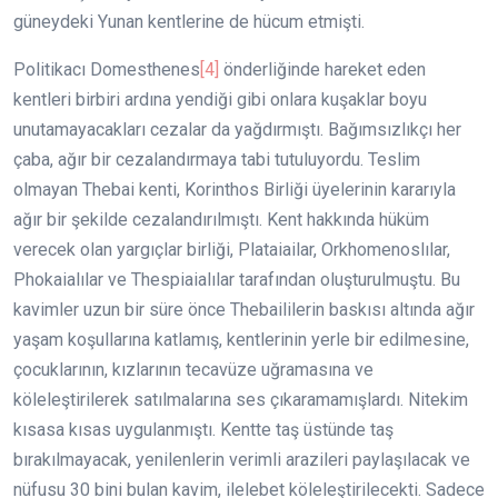
güneydeki Yunan kentlerine de hücum etmişti.
Politikacı Domesthenes
[4]
önderliğinde hareket eden
kentleri birbiri ardına yendiği gibi onlara kuşaklar boyu
unutamayacakları cezalar da yağdırmıştı. Bağımsızlıkçı her
çaba, ağır bir cezalandırmaya tabi tutuluyordu. Teslim
olmayan Thebai kenti, Korinthos Birliği üyelerinin kararıyla
ağır bir şekilde cezalandırılmıştı. Kent hakkında hüküm
verecek olan yargıçlar birliği, Plataiailar, Orkhomenoslılar,
Phokaialılar ve Thespiaialılar tarafından oluşturulmuştu. Bu
kavimler uzun bir süre önce Thebaililerin baskısı altında ağır
yaşam koşullarına katlamış, kentlerinin yerle bir edilmesine,
çocuklarının, kızlarının tecavüze uğramasına ve
köleleştirilerek satılmalarına ses çıkaramamışlardı. Nitekim
kısasa kısas uygulanmıştı. Kentte taş üstünde taş
bırakılmayacak, yenilenlerin verimli arazileri paylaşılacak ve
nüfusu 30 bini bulan kavim, ilelebet köleleştirilecekti. Sadece