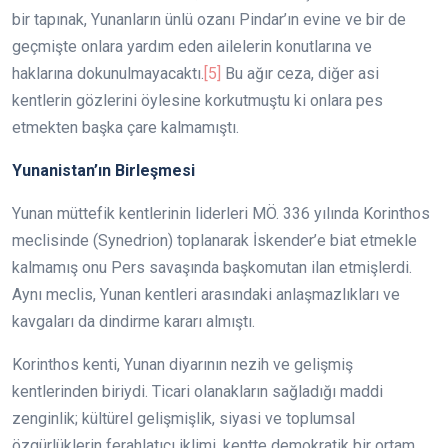
bir tapınak, Yunanların ünlü ozanı Pindar’ın evine ve bir de
geçmişte onlara yardım eden ailelerin konutlarına ve
haklarına dokunulmayacaktı.
[5]
Bu ağır ceza, diğer asi
kentlerin gözlerini öylesine korkutmuştu ki onlara pes
etmekten başka çare kalmamıştı.
Yunanistan’ın Birleşmesi
Yunan müttefik kentlerinin liderleri MÖ. 336 yılında Korinthos
meclisinde (Synedrion) toplanarak İskender’e biat etmekle
kalmamış onu Pers savaşında başkomutan ilan etmişlerdi.
Aynı meclis, Yunan kentleri arasındaki anlaşmazlıkları ve
kavgaları da dindirme kararı almıştı.
Korinthos kenti, Yunan diyarının nezih ve gelişmiş
kentlerinden biriydi. Ticari olanakların sağladığı maddi
zenginlik; kültürel gelişmişlik, siyasi ve toplumsal
özgürlüklerin ferahlatıcı iklimi, kentte demokratik bir ortam