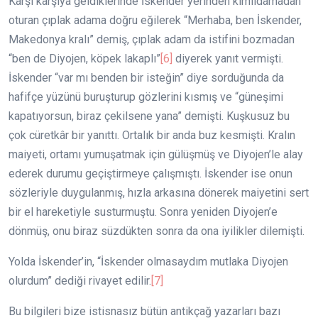
Karşı karşıya geldiklerinde İskender yerinden kımıldamadan
oturan çıplak adama doğru eğilerek “Merhaba, ben İskender,
Makedonya kralı” demiş, çıplak adam da istifini bozmadan
“ben de Diyojen, köpek lakaplı”
[6]
diyerek yanıt vermişti.
İskender “var mı benden bir isteğin” diye sorduğunda da
hafifçe yüzünü buruşturup gözlerini kısmış ve “güneşimi
kapatıyorsun, biraz çekilsene yana” demişti. Kuşkusuz bu
çok cüretkâr bir yanıttı. Ortalık bir anda buz kesmişti. Kralın
maiyeti, ortamı yumuşatmak için gülüşmüş ve Diyojen’le alay
ederek durumu geçiştirmeye çalışmıştı. İskender ise onun
sözleriyle duygulanmış, hızla arkasına dönerek maiyetini sert
bir el hareketiyle susturmuştu. Sonra yeniden Diyojen’e
dönmüş, onu biraz süzdükten sonra da ona iyilikler dilemişti.
Yolda İskender’in, “İskender olmasaydım mutlaka Diyojen
olurdum” dediği rivayet edilir.
[7]
Bu bilgileri bize istisnasız bütün antikçağ yazarları bazı