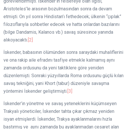
görevlendirmişti. İskender’in felsefeye olan ilgisi,
Aristoteles’le arasının bozulmasından sonra da devam
etmişti. On yıl sonra Hindistan’ı fethedecek; ülkenin “çıplak”
filozoflarıyla sohbetler edecek ve hatta onlardan bazılarını
(bilge Dandamis, Kalanos vb.) savaş süresince yanında
alıkoyacaktı.
[2]
İskender, babasının ölümünden sonra saraydaki muhaliflerini
ve ona rakip aile efradını tasfiye etmekle kalmamış aynı
zamanda ordusunu da yeni taktiklere göre yeniden
düzenlemişti. Sonraki yüzyıllarda Roma ordusunu güçlü kılan
savaş tekniğini, yani Khort (tabur) düzeniyle savaşma
yöntemini İskender geliştirmişti.
[3]
İskender’in yönetme ve savaş yeteneklerini küçümseyen
Trakyalı yöneticiler, İskender tahta çıkar çıkmaz yeniden
isyan etmişlerdi. İskender, Trakya ayaklanmalarını hızla
bastırmış ve aynı zamanda bu ayaklanmadan cesaret alan