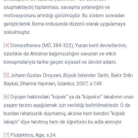
oluşmaktaydı) toplanması, savaşma yeteneğini ve
motivasyonunu artırdığı görülmüştür. Bu sistem sonradan
geliştirilerek Roma ordusunda düzenli olarak uygulamaya
sokulmuştur.
[4]
Domesthenes (MÖ. 384-322), Yunan kent devletlerinin,
özellikle de Atina’nın bağımsızlığını savunan ve etkili
konuşmalarıyla tarihe geçen siyaset ve devlet adamı.
[5]
Johann Gustav Droysen,
Büyük İskender Tarihi
, Bekir Sıtkı
Baykal, Dharma Yayınları, İstanbul, 2007, s.149.
[6]
Diyojen hakkındaki “köpek” ya da “köpeksi” lakabının onun
yaşam tarzını aşağılamak için verildiği belirtilmektedir. O da
bundan rahatsızlık duymamış, aksine hem kendini “köpek
lakaplı” diye tanıtmış hem de öğretisini bu adla anmıştır.
[7]
Plutarkhos, Age, s.34.