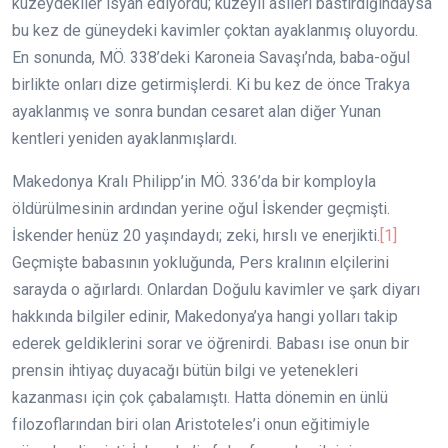
kuzeydekiler isyan ediyordu; kuzeyli asileri bastırdığındaysa
bu kez de güneydeki kavimler çoktan ayaklanmış oluyordu.
En sonunda, MÖ. 338’deki Karoneia Savaşı’nda, baba-oğul
birlikte onları dize getirmişlerdi. Ki bu kez de önce Trakya
ayaklanmış ve sonra bundan cesaret alan diğer Yunan
kentleri yeniden ayaklanmışlardı.
Makedonya Kralı Philipp’in MÖ. 336’da bir komployla
öldürülmesinin ardından yerine oğul İskender geçmişti.
İskender henüz 20 yaşındaydı; zeki, hırslı ve enerjikti.
[1]
Geçmişte babasının yokluğunda, Pers kralının elçilerini
sarayda o ağırlardı. Onlardan Doğulu kavimler ve şark diyarı
hakkında bilgiler edinir, Makedonya’ya hangi yolları takip
ederek geldiklerini sorar ve öğrenirdi. Babası ise onun bir
prensin ihtiyaç duyacağı bütün bilgi ve yetenekleri
kazanması için çok çabalamıştı. Hatta dönemin en ünlü
filozoflarından biri olan Aristoteles’i onun eğitimiyle