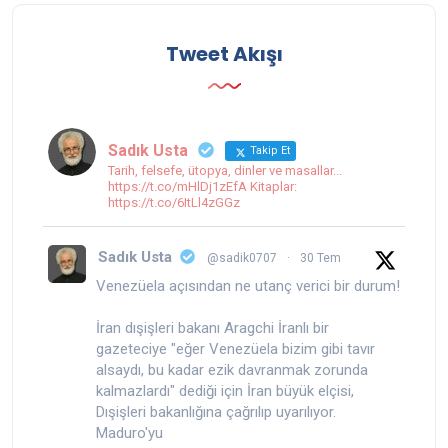
Tweet Akışı
Sadık Usta
Takip Et
Tarih, felsefe, ütopya, dinler ve masallar...
https://t.co/mHlDj1zEfA Kitaplar:
https://t.co/6ItLl4zGGz
Sadık Usta
@sadik0707
·
30 Tem
Venezüela açısından ne utanç verici bir durum!
İran dışişleri bakanı Aragchi İranlı bir
gazeteciye "eğer Venezüela bizim gibi tavır
alsaydı, bu kadar ezik davranmak zorunda
kalmazlardı" dediği için İran büyük elçisi,
Dışişleri bakanlığına çağrılıp uyarılıyor.
Maduro'yu