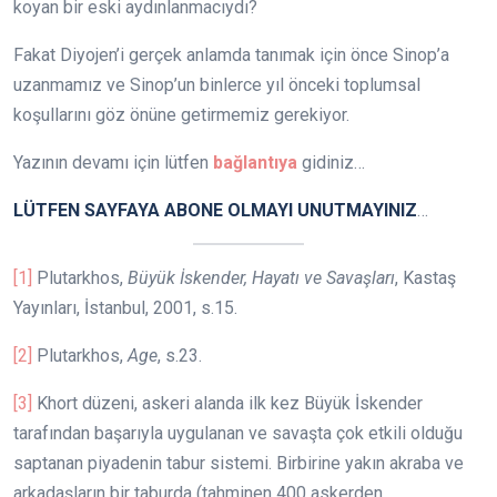
koyan bir eski aydınlanmacıydı?
Fakat Diyojen’i gerçek anlamda tanımak için önce Sinop’a
uzanmamız ve Sinop’un binlerce yıl önceki toplumsal
koşullarını göz önüne getirmemiz gerekiyor.
Yazının devamı için lütfen
bağlantıya
gidiniz…
LÜTFEN SAYFAYA ABONE OLMAYI UNUTMAYINIZ
…
[1]
Plutarkhos,
Büyük İskender, Hayatı ve Savaşları
, Kastaş
Yayınları, İstanbul, 2001, s.15.
[2]
Plutarkhos,
Age
, s.23.
[3]
Khort düzeni, askeri alanda ilk kez Büyük İskender
tarafından başarıyla uygulanan ve savaşta çok etkili olduğu
saptanan piyadenin tabur sistemi. Birbirine yakın akraba ve
arkadaşların bir taburda (tahminen 400 askerden