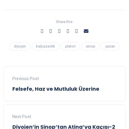
Share this:
diyojen
kalpazanlık
platon
sinop
yunan
Previous Post
Felsefe, Haz ve Mutluluk Üzerine
Next Post
Diyojen’in Sinop’tan Atina’ya Kaçışı-2