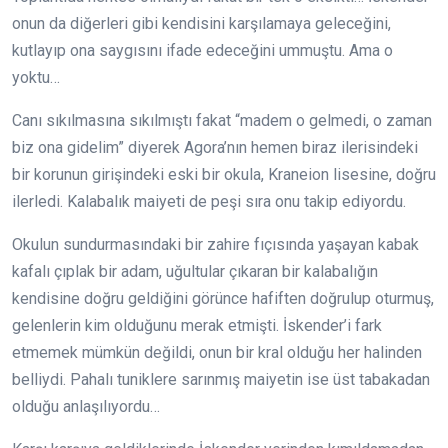
onun da diğerleri gibi kendisini karşılamaya geleceğini,
kutlayıp ona saygısını ifade edeceğini ummuştu. Ama o
yoktu…
Canı sıkılmasına sıkılmıştı fakat “madem o gelmedi, o zaman
biz ona gidelim” diyerek Agora’nın hemen biraz ilerisindeki
bir korunun girişindeki eski bir okula, Kraneion lisesine, doğru
ilerledi. Kalabalık maiyeti de peşi sıra onu takip ediyordu.
Okulun sundurmasındaki bir zahire fıçısında yaşayan kabak
kafalı çıplak bir adam, uğultular çıkaran bir kalabalığın
kendisine doğru geldiğini görünce hafiften doğrulup oturmuş,
gelenlerin kim olduğunu merak etmişti. İskender’i fark
etmemek mümkün değildi, onun bir kral olduğu her halinden
belliydi. Pahalı tuniklere sarınmış maiyetin ise üst tabakadan
olduğu anlaşılıyordu…