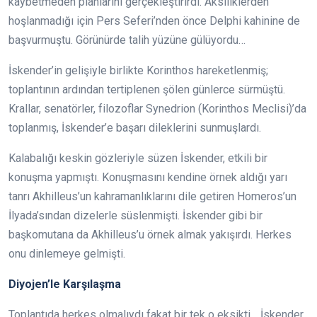
kaybetmeden planlarını gerçekleştirirdi. Aksiliklerden
hoşlanmadığı için Pers Seferi’nden önce Delphi kahinine de
başvurmuştu. Görünürde talih yüzüne gülüyordu…
İskender’in gelişiyle birlikte Korinthos hareketlenmiş;
toplantının ardından tertiplenen şölen günlerce sürmüştü.
Krallar, senatörler, filozoflar Synedrion (Korinthos Meclisi)’da
toplanmış, İskender’e başarı dileklerini sunmuşlardı.
Kalabalığı keskin gözleriyle süzen İskender, etkili bir
konuşma yapmıştı. Konuşmasını kendine örnek aldığı yarı
tanrı Akhilleus’un kahramanlıklarını dile getiren Homeros’un
İlyada’sından dizelerle süslenmişti. İskender gibi bir
başkomutana da Akhilleus’u örnek almak yakışırdı. Herkes
onu dinlemeye gelmişti.
Diyojen’le Karşılaşma
Toplantıda herkes olmalıydı fakat bir tek o eksikti… İskender