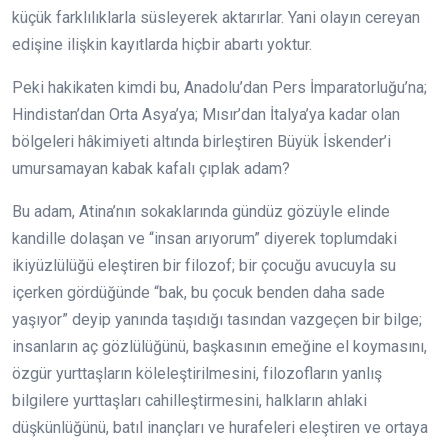
küçük farklılıklarla süsleyerek aktarırlar. Yani olayın cereyan
edişine ilişkin kayıtlarda hiçbir abartı yoktur.
Peki hakikaten kimdi bu, Anadolu’dan Pers İmparatorluğu’na;
Hindistan’dan Orta Asya’ya; Mısır’dan İtalya’ya kadar olan
bölgeleri hâkimiyeti altında birleştiren Büyük İskender’i
umursamayan kabak kafalı çıplak adam?
Bu adam, Atina’nın sokaklarında gündüz gözüyle elinde
kandille dolaşan ve “insan arıyorum” diyerek toplumdaki
ikiyüzlülüğü eleştiren bir filozof; bir çocuğu avucuyla su
içerken gördüğünde “bak, bu çocuk benden daha sade
yaşıyor” deyip yanında taşıdığı tasından vazgeçen bir bilge;
insanların aç gözlülüğünü, başkasının emeğine el koymasını,
özgür yurttaşların köleleştirilmesini, filozofların yanlış
bilgilere yurttaşları cahilleştirmesini, halkların ahlaki
düşkünlüğünü, batıl inançları ve hurafeleri eleştiren ve ortaya