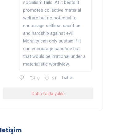
socialism fails. At it bests it
promotes collective material
welfare but no potential to
encourage selfless sacrifice
and hardship against evil.
Morality can only sustain if it
can encourage sacrifice but
that would be irrational under a
materialistic wordlview.
8
51
Twitter
Daha fazla yükle
İletişim