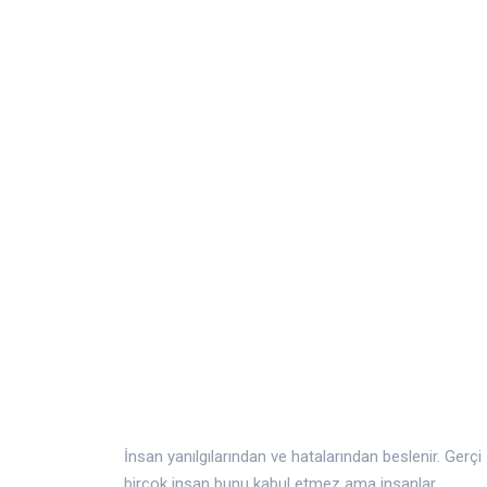
İnsan yanılgılarından ve hatalarından beslenir. Gerçi
birçok insan bunu kabul etmez ama insanlar