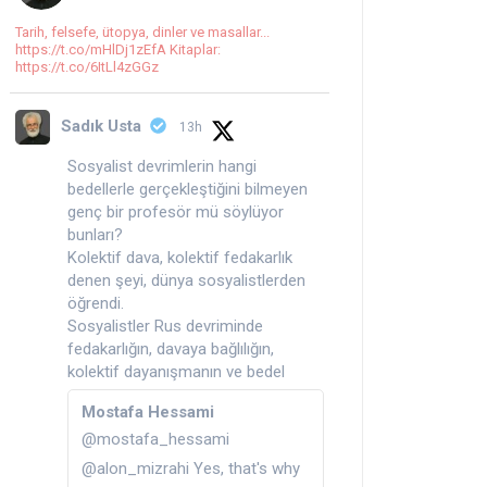
Tarih, felsefe, ütopya, dinler ve masallar...
https://t.co/mHlDj1zEfA Kitaplar:
https://t.co/6ItLl4zGGz
Sadık Usta
13h
Sosyalist devrimlerin hangi
bedellerle gerçekleştiğini bilmeyen
genç bir profesör mü söylüyor
bunları?
Kolektif dava, kolektif fedakarlık
denen şeyi, dünya sosyalistlerden
öğrendi.
Sosyalistler Rus devriminde
fedakarlığın, davaya bağlılığın,
kolektif dayanışmanın ve bedel
Mostafa Hessami
@mostafa_hessami
@alon_mizrahi Yes, that's why