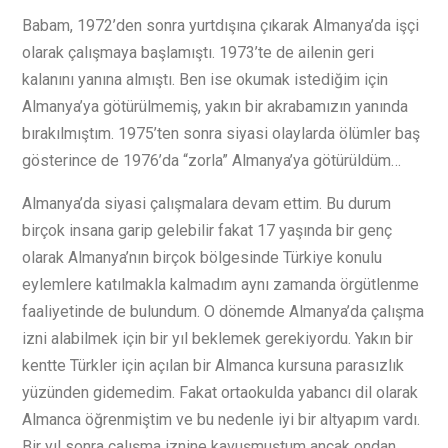
Babam, 1972’den sonra yurtdışına çıkarak Almanya’da işçi
olarak çalışmaya başlamıştı. 1973’te de ailenin geri
kalanını yanına almıştı. Ben ise okumak istediğim için
Almanya’ya götürülmemiş, yakın bir akrabamızın yanında
bırakılmıştım. 1975’ten sonra siyasi olaylarda ölümler baş
gösterince de 1976’da “zorla” Almanya’ya götürüldüm…
Almanya’da siyasi çalışmalara devam ettim. Bu durum
birçok insana garip gelebilir fakat 17 yaşında bir genç
olarak Almanya’nın birçok bölgesinde Türkiye konulu
eylemlere katılmakla kalmadım aynı zamanda örgütlenme
faaliyetinde de bulundum. O dönemde Almanya’da çalışma
izni alabilmek için bir yıl beklemek gerekiyordu. Yakın bir
kentte Türkler için açılan bir Almanca kursuna parasızlık
yüzünden gidemedim. Fakat ortaokulda yabancı dil olarak
Almanca öğrenmiştim ve bu nedenle iyi bir altyapım vardı.
Bir yıl sonra çalışma iznine kavuşmuştum ancak ondan