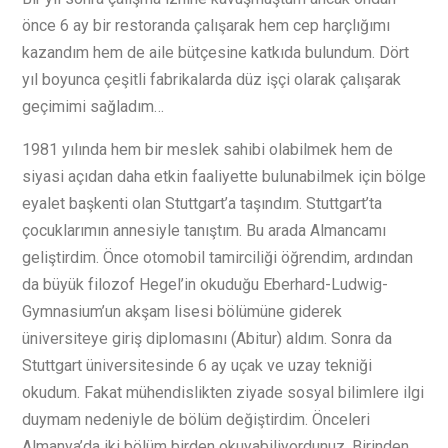
önce 6 ay bir restoranda çalışarak hem cep harçlığımı
kazandım hem de aile bütçesine katkıda bulundum. Dört
yıl boyunca çeşitli fabrikalarda düz işçi olarak çalışarak
geçimimi sağladım…
1981 yılında hem bir meslek sahibi olabilmek hem de
siyasi açıdan daha etkin faaliyette bulunabilmek için bölge
eyalet başkenti olan Stuttgart’a taşındım. Stuttgart’ta
çocuklarımın annesiyle tanıştım. Bu arada Almancamı
geliştirdim. Önce otomobil tamirciliği öğrendim, ardından
da büyük filozof Hegel’in okuduğu Eberhard-Ludwig-
Gymnasium’un akşam lisesi bölümüne giderek
üniversiteye giriş diplomasını (Abitur) aldım. Sonra da
Stuttgart üniversitesinde 6 ay uçak ve uzay tekniği
okudum. Fakat mühendislikten ziyade sosyal bilimlere ilgi
duymam nedeniyle de bölüm değiştirdim. Önceleri
Almanya’da iki bölüm birden okuyabiliyordunuz. Birinden