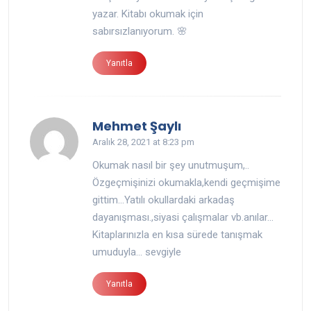
yazar. Kitabı okumak için
sabırsızlanıyorum. 🌸
Yanıtla
Mehmet Şaylı
Aralık 28, 2021 at 8:23 pm
Okumak nasıl bir şey unutmuşum,..
Özgeçmişinizi okumakla,kendi geçmişime
gittim…Yatılı okullardaki arkadaş
dayanışması.,siyasi çalışmalar vb.anılar…
Kitaplarınızla en kısa sürede tanışmak
umuduyla… sevgiyle
Yanıtla