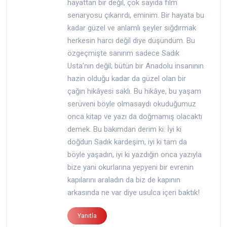
hayattan bir değil, çok sayıda film
senaryosu çıkarırdı, eminim. Bir hayata bu
kadar güzel ve anlamlı şeyler sığdırmak
herkesin harcı değil diye düşündüm. Bu
özgeçmişte sanırım sadece Sadık
Usta’nın değil; bütün bir Anadolu insanının
hazin olduğu kadar da güzel olan bir
çağın hikâyesi saklı. Bu hikâye, bu yaşam
serüveni böyle olmasaydı okuduğumuz
onca kitap ve yazı da doğmamış olacaktı
demek. Bu bakımdan derim ki: İyi ki
doğdun Sadık kardeşim, iyi ki tam da
böyle yaşadın, iyi ki yazdığın onca yazıyla
bize yani okurlarına yepyeni bir evrenin
kapılarını araladın da biz de kapının
arkasında ne var diye usulca içeri baktık!
Yanıtla