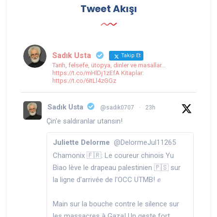
Tweet Akışı
Sadık Usta
Takip Et
Tarih, felsefe, ütopya, dinler ve masallar...
https://t.co/mHlDj1zEfA Kitaplar:
https://t.co/6ItLl4zGGz
Sadık Usta
@sadik0707
·
23h
Çin'e saldıranlar utansın!
Juliette Delorme
@DelormeJul11265
Chamonix 🇫🇷: Le coureur chinois Yu
Biao lève le drapeau palestinien 🇵🇸 sur
la ligne d'arrivée de l'OCC UTMB! ✊️
Main sur la bouche contre le silence sur
les massacres à Gaza! Un geste fort