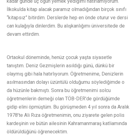
kadar günde üç öğün yemek yediğimi hatırlamıyorum.
İlkokulda kitap alacak paramız olmadığından birçok sınıfı
“kitapsız” bitirdim. Derslerde hep en önde oturur ve dersi
can kulağıyla dinlerdim. Bu alışkanlığımı üniversitede de
devam ettirdim.
O
rtaokul döneminde, henüz çocuk yaşta siyasetle
tanıştım. Deniz Gezmişlerin asıldığı günü, dünkü bir
olaymış gibi hala hatırlıyorum. Öğretmenime, Denizlerin
asılmasından dolayı üzüntülü olduğumu söylediğimde o
da hüzünle bakmıştı. Sonra bu öğretmenimi solcu
öğretmenlerin derneği olan TÖB-DER’de gördüğümde
gidip elini öpmüştüm. Bu görüşmeden 4 yıl sonra da Aralık
1978’te Ali Rıza öğretmenimin, onu ziyarete gelen polis
kardeşinin ve bütün ailesinin Kahramanmaraş katliamında
öldürüldüğünü öğrenecektim.