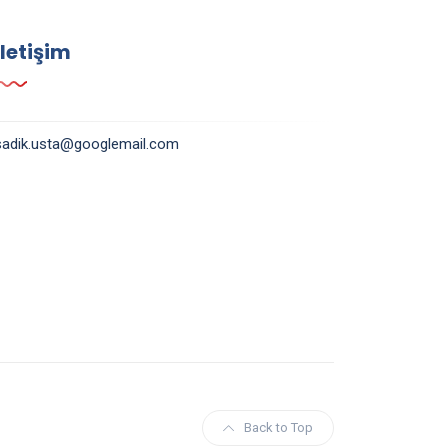
İletişim
sadik.usta@googlemail.com
Back to Top