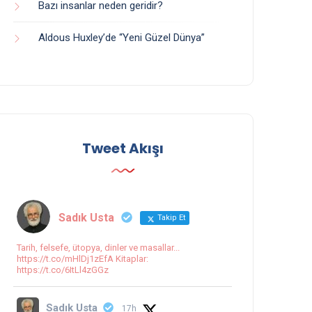
Bazı insanlar neden geridir?
Aldous Huxley’de “Yeni Güzel Dünya”
Tweet Akışı
Sadık Usta
Takip Et
Tarih, felsefe, ütopya, dinler ve masallar...
https://t.co/mHlDj1zEfA Kitaplar:
https://t.co/6ItLl4zGGz
Sadık Usta
17h