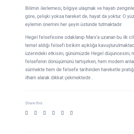
Bilimin ilerlemesi, bilgiye ulaşmak ve hayatı zenginle
göre, çelişki yoksa hareket de, hayat da yoktur. O yü
eylemin önemini her şeyin üstünde tutmaktadır.
Hegel felsefesine odaklanıp Marx’a uzanan bu ilk cil
temel aldığı felsefi birikim açıklığa kavuşturulmakt
üzerindeki etkisini, günümüzde Hegel düşüncesini, me
felsefenin dönüşümünü tartışırken, hem modern anla
sürmekte hem de felsefe tarihinden hareketle pratiğ
ilham alarak dikkat çekmektedir…
Share this: