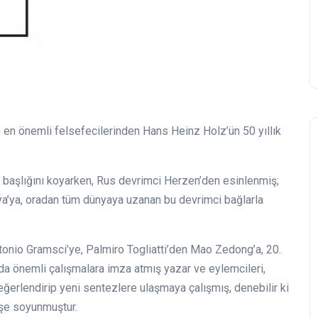
 en önemli felsefecilerinden Hans Heinz Holz’ün 50 yıllık
in başlığını koyarken, Rus devrimci Herzen’den esinlenmiş;
a’ya, oradan tüm dünyaya uzanan bu devrimci bağlarla
tonio Gramsci’ye, Palmiro Togliatti’den Mao Zedong’a, 20.
a önemli çalışmalara imza atmış yazar ve eylemcileri,
eğerlendirip yeni sentezlere ulaşmaya çalışmış, denebilir ki
işe soyunmuştur.