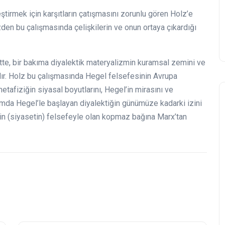
ştirmek için karşıtların çatışmasını zorunlu gören Holz’e
zden bu çalışmasında çelişkilerin ve onun ortaya çıkardığı
tte, bir bakıma diyalektik materyalizmin kuramsal zemini ve
adır. Holz bu çalışmasında Hegel felsefesinin Avrupa
tafiziğin siyasal boyutlarını, Hegel’in mirasını ve
mda Hegel’le başlayan diyalektiğin günümüze kadarki izini
in (siyasetin) felsefeyle olan kopmaz bağına Marx’tan