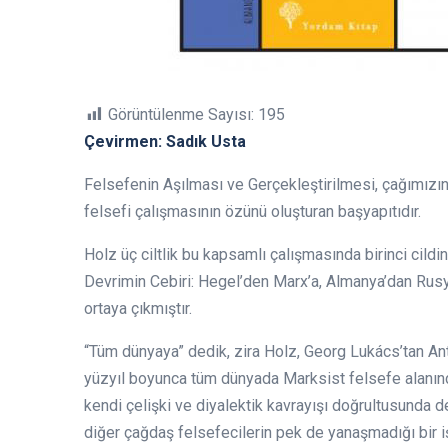
Görüntülenme Sayısı:
195
Çevirmen: Sadık Usta
Felsefenin Aşılması ve Gerçekleştirilmesi, çağımızın
felsefi çalışmasının özünü oluşturan başyapıtıdır.
Holz üç ciltlik bu kapsamlı çalışmasında birinci cild
Devrimin Cebiri: Hegel’den Marx’a, Almanya’dan Rusy
ortaya çıkmıştır.
“Tüm dünyaya” dedik, zira Holz, Georg Lukács’tan An
yüzyıl boyunca tüm dünyada Marksist felsefe alanınd
kendi çelişki ve diyalektik kavrayışı doğrultusunda d
diğer çağdaş felsefecilerin pek de yanaşmadığı bir 