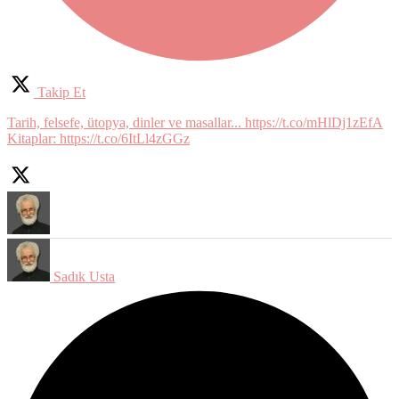
Takip Et
Tarih, felsefe, ütopya, dinler ve masallar... https://t.co/mHlDj1zEfA
Kitaplar: https://t.co/6ItLl4zGGz
Sadık Usta