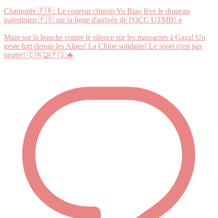
Chamonix 🇫🇷: Le coureur chinois Yu Biao lève le drapeau
palestinien 🇵🇸 sur la ligne d'arrivée de l'OCC UTMB! ✊️
Main sur la bouche contre le silence sur les massacres à Gaza! Un
geste fort depuis les Alpes! La Chine solidaire! Le sport n'est pas
neutre! 🇨🇳🤝🇵🇸🔥