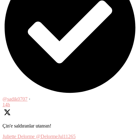
@sadik0707
·
14h
Çin'e saldıranlar utansın!
Juliette Delorme
@DelormeJul11265