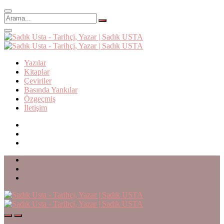
Yazılar
Kitaplar
Çeviriler
Basında Yankılar
Özgeçmiş
İletişim