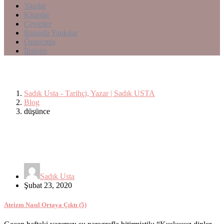
Yazılar
Kitaplar
Çeviriler
Basında Yankılar
Özgeçmiş
İletişim
düşünce
Sadık Usta - Tarihçi, Yazar | Sadık USTA
Blog
düşünce
Sadık Usta
Şubat 23, 2020
Ateizm Nasıl Ortaya Çıktı (5)