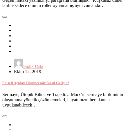
Geçen haftaki yazımızı şu paragrafla bitirmiştik: “Kuşkusuz dinler,
tarihte sadece olumlu roller oynamamış aynı zamanda…
Sadık Usta
Ekim 12, 2019
Felsefi Açıdan Düşüncemiz Nasıl Gelişir?
Sermaye, Ütopik Bilinç ve Trajedi… Marx’ın sermaye birikiminin
oluşumuna yönelik çözümlemeleri, hayatımızın her alanına
uygulanabilecek…