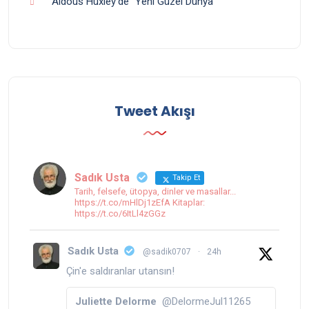
Aldous Huxley’de “Yeni Güzel Dünya”
Tweet Akışı
Sadık Usta
Takip Et
Tarih, felsefe, ütopya, dinler ve masallar...
https://t.co/mHlDj1zEfA Kitaplar:
https://t.co/6ItLl4zGGz
Sadık Usta
@sadik0707
·
24h
Çin'e saldıranlar utansın!
Juliette Delorme
@DelormeJul11265