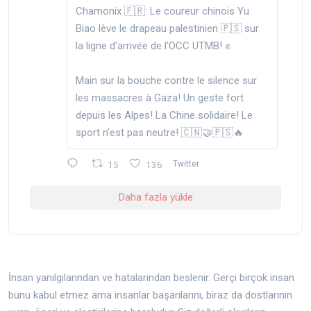
Chamonix 🇫🇷: Le coureur chinois Yu
Biao lève le drapeau palestinien 🇵🇸 sur
la ligne d'arrivée de l'OCC UTMB! ✊️
Main sur la bouche contre le silence sur
les massacres à Gaza! Un geste fort
depuis les Alpes! La Chine solidaire! Le
sport n'est pas neutre! 🇨🇳🤝🇵🇸🔥
15
136
Twitter
Daha fazla yükle
İnsan yanılgılarından ve hatalarından beslenir. Gerçi birçok insan
bunu kabul etmez ama insanlar başarılarını, biraz da dostlarının