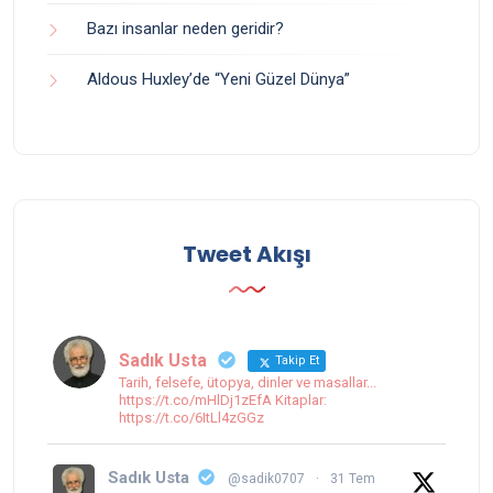
Bazı insanlar neden geridir?
Aldous Huxley’de “Yeni Güzel Dünya”
Tweet Akışı
Sadık Usta
Takip Et
Tarih, felsefe, ütopya, dinler ve masallar...
https://t.co/mHlDj1zEfA Kitaplar:
https://t.co/6ItLl4zGGz
Sadık Usta
@sadik0707
·
31 Tem