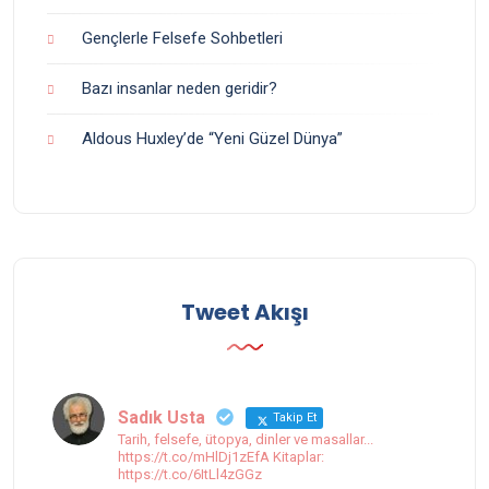
Gençlerle Felsefe Sohbetleri
Bazı insanlar neden geridir?
Aldous Huxley’de “Yeni Güzel Dünya”
Tweet Akışı
Sadık Usta
Takip Et
Tarih, felsefe, ütopya, dinler ve masallar...
https://t.co/mHlDj1zEfA Kitaplar:
https://t.co/6ItLl4zGGz