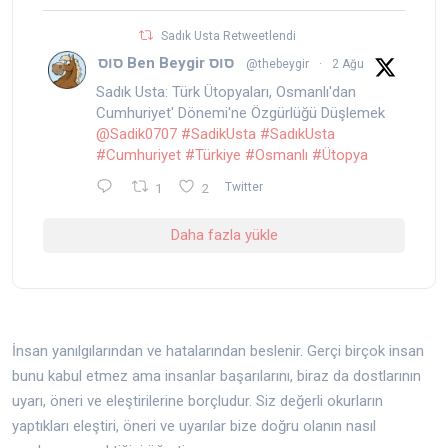
Sadık Usta Retweetlendi
סוס Ben Beygir סוס
@thebeygir
·
2 Ağu
Sadık Usta: Türk Ütopyaları, Osmanlı'dan
Cumhuriyet' Dönemi'ne Özgürlüğü Düşlemek
@Sadik0707
#SadikUsta
#SadıkUsta
#Cumhuriyet
#Türkiye
#Osmanlı
#Ütopya
1
2
Twitter
Daha fazla yükle
İnsan yanılgılarından ve hatalarından beslenir. Gerçi birçok insan
bunu kabul etmez ama insanlar başarılarını, biraz da dostlarının
uyarı, öneri ve eleştirilerine borçludur. Siz değerli okurların
yaptıkları eleştiri, öneri ve uyarılar bize doğru olanın nasıl