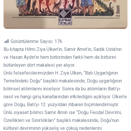
Görüntülenme Sayısı:
176
Bu kitapta Hilmi Ziya Ülken’in, Samir Amin’in, Sadık Usta’nın
ve Hasan Aydın’ın hem birbirinden farklı hem de birbirini
bütünleyen dört makalesi yer alıyor.
Ünlü felsefecilerimizden H. Ziya Ülken, “Batı Uygarlığının
Temelindeki Doğu” başlıklı makalesinde, Doğu uygarlığının
bilimsel atılımlarını inceliyor. Sonra da bu atılımların Batı’yı
nasıl ve hangi giriş kanallarından etkilediğini açıklıyor. Ülken’e
göre Doğu, Batı’yı 12. yüzyıldan itibaren biçimlendirmiştir.
Ünlü siyaset bilimci Samir Amin ise “Doğu Feodal Devrimi,
Özellikleri ve Sınırlılıkları” başlıklı makalesinde, Doğu’nun
kültürel devriminin yükseliş ve çöküş nedenlerini