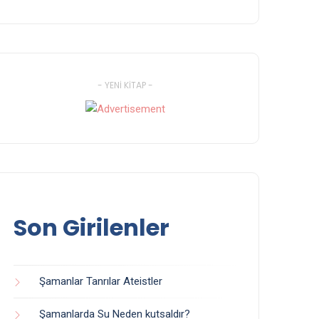
- YENI KITAP -
Son Girilenler
Şamanlar Tanrılar Ateistler
Şamanlarda Su Neden kutsaldır?