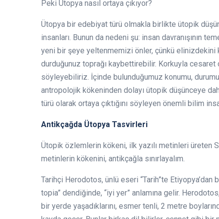
Peki Ütopya nasıl ortaya çıkıyor?
Ütopya bir edebiyat türü olmakla birlikte ütopik düşü
insanları. Bunun da nedeni şu: insan davranışının temel
yeni bir şeye yeltenmemizi önler, çünkü elinizdekini
durduğunuz toprağı kaybettirebilir. Korkuyla cesare
söyleyebiliriz. İçinde bulunduğumuz konumu, durum
antropolojik kökeninden dolayı ütopik düşünceye dah
türü olarak ortaya çıktığını söyleyen önemli bilim insa
Antikçağda Ütopya Tasvirleri
Ütopik özlemlerin kökeni, ilk yazılı metinleri üreten
metinlerin kökenini, antikçağla sınırlayalım.
Tarihçi Herodotos, ünlü eseri “Tarih”te Etiyopya’dan ba
topia” dendiğinde, “iyi yer” anlamına gelir. Herodoto
bir yerde yaşadıklarını, esmer tenli, 2 metre boyların