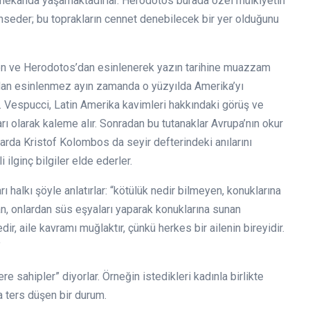
bir mekânda yaşamaktadırlar. Herodotos burada özel mülkiyetin
bahseder; bu toprakların cennet denebilecek bir yer olduğunu
n ve Herodotos’dan esinlenerek yazın tarihine muazzam
ğdan esinlenmez ayın zamanda o yüzyılda Amerika’yı
 Vespucci, Latin Amerika kavimleri hakkındaki görüş ve
arı olarak kaleme alır. Sonradan bu tutanaklar Avrupa’nın okur
llarda Kristof Kolombos da seyir defterindeki anılarını
i ilginç bilgiler elde ederler.
 halkı şöyle anlatırlar: “kötülük nedir bilmeyen, konuklarına
an, onlardan süs eşyaları yaparak konuklarına sunan
ir, aile kavramı muğlaktır, çünkü herkes bir ailenin bireyidir.
”
 sahipler” diyorlar. Örneğin istedikleri kadınla birlikte
a ters düşen bir durum.