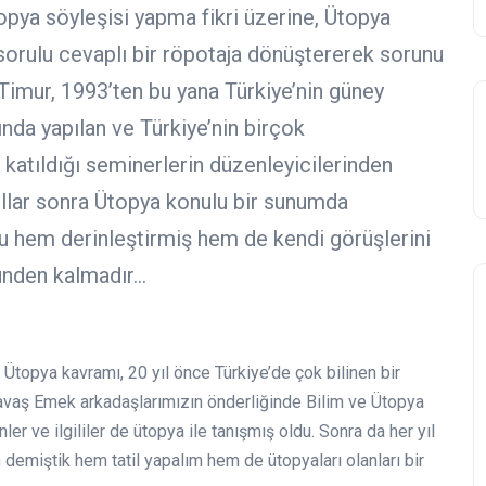
pya söyleşisi yapma fikri üzerine, Ütopya
sorulu cevaplı bir röpotaja dönüştererek sorunu
imur, 1993’ten bu yana Türkiye’nin güney
ında yapılan ve Türkiye’nin birçok
 katıldığı seminerlerin düzenleyicilerinden
yıllar sonra Ütopya konulu bir sunumda
u hem derinleştirmiş hem de kendi görüşlerini
günden kalmadır…
 Ütopya kavramı, 20 yıl önce Türkiye’de çok bilinen bir
avaş Emek arkadaşlarımızın önderliğinde Bilim ve Ütopya
er ve ilgililer de ütopya ile tanışmış oldu. Sonra da her yıl
 demiştik hem tatil yapalım hem de ütopyaları olanları bir