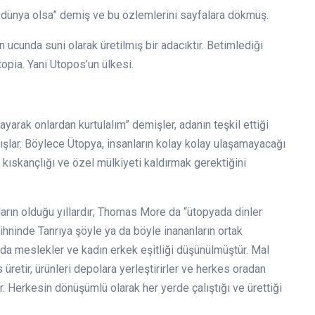
r dünya olsa” demiş ve bu özlemlerini sayfalara dökmüş.
ucunda suni olarak üretilmiş bir adacıktır. Betimlediği
opia. Yani Utopos’un ülkesi.
yarak onlardan kurtulalım” demişler, adanın teşkil ettiği
ışlar. Böylece Ütopya, insanların kolay kolay ulaşamayacağı
, kıskançlığı ve özel mülkiyeti kaldırmak gerektiğini
ların olduğu yıllardır; Thomas More da “ütopyada dinler
. Zihninde Tanrıya şöyle ya da böyle inananların ortak
nda meslekler ve kadın erkek eşitliği düşünülmüştür. Mal
 üretir, ürünleri depolara yerleştirirler ve herkes oradan
r. Herkesin dönüşümlü olarak her yerde çalıştığı ve ürettiği