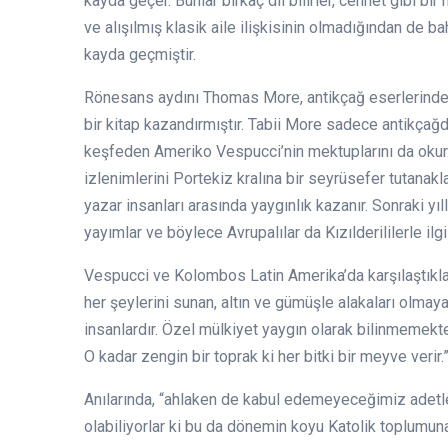
kayda geçer. Bunlar birkaç dil bilirler, cennet gibi 
ve alışılmış klasik aile ilişkisinin olmadığından de 
kayda geçmiştir.
Rönesans aydını Thomas More, antikçağ eserlerinde
bir kitap kazandırmıştır. Tabii More sadece antikça
keşfeden Ameriko Vespucci’nin mektuplarını da okur.
izlenimlerini Portekiz kralına bir seyrüsefer tutanakl
yazar insanları arasında yaygınlık kazanır. Sonraki yı
yayımlar ve böylece Avrupalılar da Kızılderililerle ilgil
Vespucci ve Kolombos Latin Amerika’da karşılaştıkları
her şeylerini sunan, altın ve gümüşle alakaları olmay
insanlardır. Özel mülkiyet yaygın olarak bilinmemekted
O kadar zengin bir toprak ki her bitki bir meyve verir.
Anılarında, “ahlaken de kabul edemeyeceğimiz adetlere
olabiliyorlar ki bu da dönemin koyu Katolik toplumun