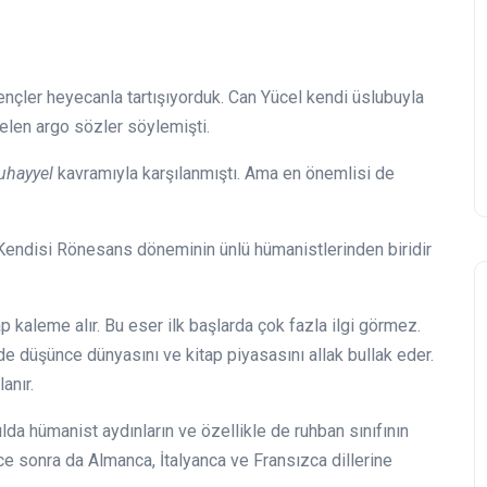
ençler heyecanla tartışıyorduk. Can Yücel kendi üslubuyla
gelen argo sözler söylemişti.
uhayyel
kavramıyla karşılanmıştı. Ama en önemlisi de
Kendisi Rönesans döneminin ünlü hümanistlerinden biridir
ap kaleme alır. Bu eser ilk başlarda çok fazla ilgi görmez.
de düşünce dünyasını ve kitap piyasasını allak bullak eder.
anır.
ılda hümanist aydınların ve özellikle de ruhban sınıfının
izce sonra da Almanca, İtalyanca ve Fransızca dillerine