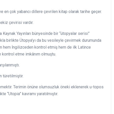
ve en çok yabancı dillere çevrilen kitap olarak tarihe geçer.
kiz çevirisi vardır.
 Kaynak Yayınları bünyesinde bir “ütopyalar serisi”
akla birlikte Ütopya’yı da bu vesileyle çevirmek durumunda
n hem İngilizceden kontrol etmiş hem de ilk Latince
de kontrol etme imkânım olmuştu.
rşılanmıştı.
türetilmiştir.
mektir. Terimin önüne olumsuzluk öneki eklenerek u-topos
kte “Utopia” kavramı yaratılmıştır.