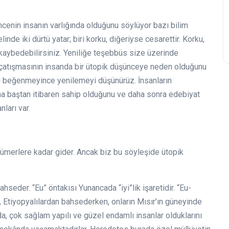
ncenin insanın varlığında olduğunu söylüyor bazı bilim
inde iki dürtü yatar; biri korku, diğeriyse cesarettir. Korku,
 kaybedebilirsiniz. Yeniliğe teşebbüs size üzerinde
t çatışmasının insanda bir ütopik düşünceye neden olduğunu
u beğenmeyince yenilemeyi düşünürüz. İnsanların
a baştan itibaren sahip olduğunu ve daha sonra edebiyat
nları var.
 Sümerlere kadar gider. Ancak biz bu söyleşide ütopik
hseder. “Eu” öntakısı Yunancada “iyi”lik işaretidir. “Eu-
s, Etiyopyalılardan bahsederken, onların Mısır’ın güneyinde
da, çok sağlam yapılı ve güzel endamlı insanlar olduklarını