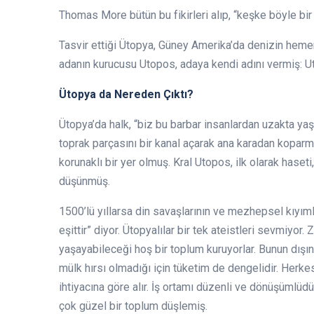
Thomas More bütün bu fikirleri alıp, “keşke böyle bi
Tasvir ettiği Ütopya, Güney Amerika’da denizin hemen 
adanın kurucusu Utopos, adaya kendi adını vermiş: Ut
Ütopya da Nereden Çıktı?
Ütopya’da halk, “biz bu barbar insanlardan uzakta yaşa
toprak parçasını bir kanal açarak ana karadan koparm
korunaklı bir yer olmuş. Kral Utopos, ilk olarak haseti
düşünmüş.
1500’lü yıllarsa din savaşlarının ve mezhepsel kıyım
eşittir” diyor. Ütopyalılar bir tek ateistleri sevmiyor
yaşayabileceği hoş bir toplum kuruyorlar. Bunun dışı
mülk hırsı olmadığı için tüketim de dengelidir. Herkes
ihtiyacına göre alır. İş ortamı düzenli ve dönüşümlüdü
çok güzel bir toplum düşlemiş.