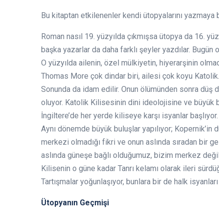
Bu kitaptan etkilenenler kendi ütopyalarını yazmaya ba
Roman nasıl 19. yüzyılda çıkmışsa ütopya da 16. yüz
başka yazarlar da daha farklı şeyler yazdılar. Bugün 
O yüzyılda ailenin, özel mülkiyetin, hiyerarşinin olm
Thomas More çok dindar biri, ailesi çok koyu Katolik. 
Sonunda da idam edilir. Onun ölümünden sonra düş 
oluyor. Katolik Kilisesinin dini ideolojisine ve büyük
İngiltere’de her yerde kiliseye karşı isyanlar başlıyor.
Aynı dönemde büyük buluşlar yapılıyor; Kopernik’in d
merkezi olmadığı fikri ve onun aslında sıradan bir 
aslında güneşe bağlı olduğumuz, bizim merkez değil,
Kilisenin o güne kadar Tanrı kelamı olarak ileri sürdüğ
Tartışmalar yoğunlaşıyor, bunlara bir de halk isyanl
Ütopyanın Geçmişi