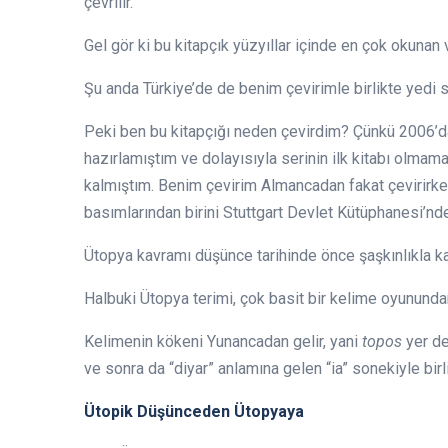
çevrilir.
Gel gör ki bu kitapçık yüzyıllar içinde en çok okunan 
Şu anda Türkiye’de de benim çevirimle birlikte yedi se
Peki ben bu kitapçığı neden çevirdim? Çünkü 2006’da
hazırlamıştım ve dolayısıyla serinin ilk kitabı olmam
kalmıştım. Benim çevirim Almancadan fakat çevirirke
basımlarından birini Stuttgart Devlet Kütüphanesi’n
Ütopya kavramı düşünce tarihinde önce şaşkınlıkla ka
Halbuki Ütopya terimi, çok basit bir kelime oyunundan 
Kelimenin kökeni Yunancadan gelir, yani
topos
yer de
ve sonra da “diyar” anlamına gelen “ia” sonekiyle birli
Ütopik Düşünceden Ütopyaya