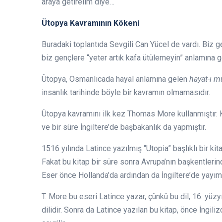
araya getirelim diye…
Ütopya Kavramının Kökeni
Buradaki toplantıda Sevgili Can Yücel de vardı. Biz g
biz gençlere “yeter artık kafa ütülemeyin” anlamına 
Ütopya, Osmanlıcada hayal anlamına gelen
hayat-ı m
insanlık tarihinde böyle bir kavramın olmamasıdır.
Ütopya kavramını ilk kez Thomas More kullanmıştır. 
ve bir süre İngiltere’de başbakanlık da yapmıştır.
1516 yılında Latince yazılmış “Utopia” başlıklı bir kit
Fakat bu kitap bir süre sonra Avrupa’nın başkentlerin
Eser önce Hollanda’da ardından da İngiltere’de yayıml
T. More bu eseri Latince yazar, çünkü bu dil, 16. yüzy
dilidir. Sonra da Latince yazılan bu kitap, önce İngil