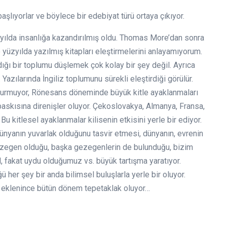
şlıyorlar ve böylece bir edebiyat türü ortaya çıkıyor.
yılda insanlığa kazandırılmış oldu. Thomas More’dan sonra
o yüzyılda yazılmış kitapları eleştirmelerini anlayamıyorum.
adığı bir toplumu düşlemek çok kolay bir şey değil. Ayrıca
Yazılarında İngiliz toplumunu sürekli eleştirdiği görülür.
durmuyor, Rönesans döneminde büyük kitle ayaklanmaları
 baskısına direnişler oluyor. Çekoslovakya, Almanya, Fransa,
 Bu kitlesel ayaklanmalar kilisenin etkisini yerle bir ediyor.
ünyanın yuvarlak olduğunu tasvir etmesi, dünyanın, evrenin
gezegen olduğu, başka gezegenlerin de bulunduğu, bizim
 fakat uydu olduğumuz vs. büyük tartışma yaratıyor.
ü her şey bir anda bilimsel buluşlarla yerle bir oluyor.
arı eklenince bütün dönem tepetaklak oluyor…