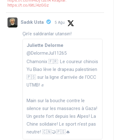
https://t.co/mHlDj1zEfA Kitaplar:
https://t.co/6ItLl4zGGz
Sadık Usta
5 Ağu
Çin'e saldıranlar utansın!
Juliette Delorme
@DelormeJul11265
Chamonix 🇫🇷: Le coureur chinois
Yu Biao lève le drapeau palestinien
🇵🇸 sur la ligne d'arrivée de l'OCC
UTMB! ✊️
Main sur la bouche contre le
silence sur les massacres à Gaza!
Un geste fort depuis les Alpes! La
Chine solidaire! Le sport n'est pas
neutre! 🇨🇳🤝🇵🇸🔥