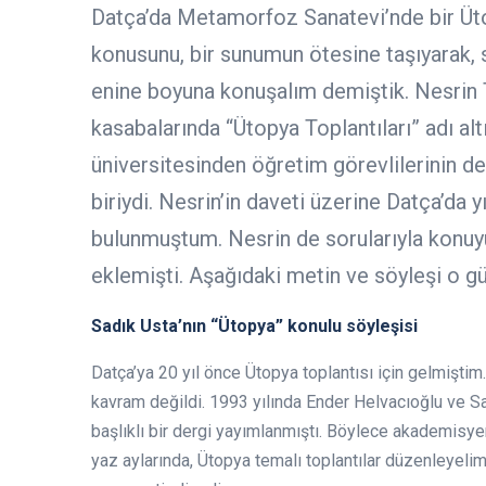
Datça’da Metamorfoz Sanatevi’nde bir Üto
konusunu, bir sunumun ötesine taşıyarak, 
enine boyuna konuşalım demiştik. Nesrin T
kasabalarında “Ütopya Toplantıları” adı alt
üniversitesinden öğretim görevlilerinin de
biriydi. Nesrin’in daveti üzerine Datça’da 
bulunmuştum. Nesrin de sorularıyla konuy
eklemişti. Aşağıdaki metin ve söyleşi o 
Sadık Usta’nın “Ütopya” konulu söyleşisi
Datça’ya 20 yıl önce Ütopya toplantısı için gelmiştim.
kavram değildi. 1993 yılında Ender Helvacıoğlu ve S
başlıklı bir dergi yayımlanmıştı. Böylece akademisyenl
yaz aylarında, Ütopya temalı toplantılar düzenleyelim