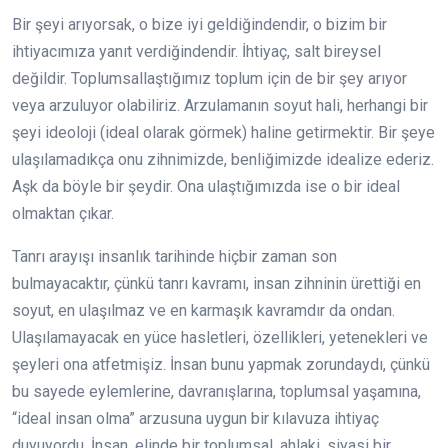
Bir şeyi arıyorsak, o bize iyi geldiğindendir, o bizim bir
ihtiyacımıza yanıt verdiğindendir. İhtiyaç, salt bireysel
değildir. Toplumsallaştığımız toplum için de bir şey arıyor
veya arzuluyor olabiliriz. Arzulamanın soyut hali, herhangi bir
şeyi ideoloji (ideal olarak görmek) haline getirmektir. Bir şeye
ulaşılamadıkça onu zihnimizde, benliğimizde idealize ederiz.
Aşk da böyle bir şeydir. Ona ulaştığımızda ise o bir ideal
olmaktan çıkar.
Tanrı arayışı insanlık tarihinde hiçbir zaman son
bulmayacaktır, çünkü tanrı kavramı, insan zihninin ürettiği en
soyut, en ulaşılmaz ve en karmaşık kavramdır da ondan.
Ulaşılamayacak en yüce hasletleri, özellikleri, yetenekleri ve
şeyleri ona atfetmişiz. İnsan bunu yapmak zorundaydı, çünkü
bu sayede eylemlerine, davranışlarına, toplumsal yaşamına,
“ideal insan olma” arzusuna uygun bir kılavuza ihtiyaç
duyuyordu. İnsan, elinde bir toplumsal, ahlaki, siyasi bir