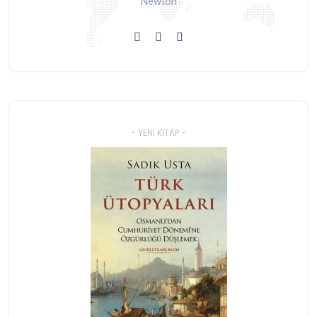
Newton
- YENI KITAP -