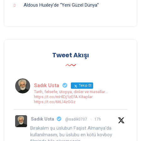
Aldous Huxley’de “Yeni Güzel Dünya”
Tweet Akışı
Sadık Usta
Takip Et
Tarih, felsefe, ütopya, dinler ve masallar...
https://t.co/mHlDj1zEfA Kitaplar:
https://t.co/6ItLl4zGGz
Sadık Usta
@sadik0707
·
17h
Bırakalım şu üslubun Faşist Almanya'da
kullanılmasını, bu üslubu en kötü kovboy