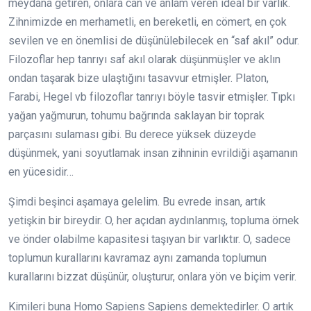
meydana getiren, onlara can ve anlam veren ideal bir varlık.
Zihnimizde en merhametli, en bereketli, en cömert, en çok
sevilen ve en önemlisi de düşünülebilecek en “saf akıl” odur.
Filozoflar hep tanrıyı saf akıl olarak düşünmüşler ve aklın
ondan taşarak bize ulaştığını tasavvur etmişler. Platon,
Farabi, Hegel vb filozoflar tanrıyı böyle tasvir etmişler. Tıpkı
yağan yağmurun, tohumu bağrında saklayan bir toprak
parçasını sulaması gibi. Bu derece yüksek düzeyde
düşünmek, yani soyutlamak insan zihninin evrildiği aşamanın
en yücesidir…
Şimdi beşinci aşamaya gelelim. Bu evrede insan, artık
yetişkin bir bireydir. O, her açıdan aydınlanmış, topluma örnek
ve önder olabilme kapasitesi taşıyan bir varlıktır. O, sadece
toplumun kurallarını kavramaz aynı zamanda toplumun
kurallarını bizzat düşünür, oluşturur, onlara yön ve biçim verir.
Kimileri buna Homo Sapiens Sapiens demektedirler. O artık