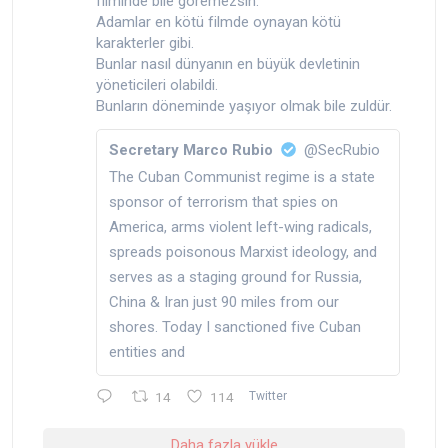
filminde bile göremezsin.
Adamlar en kötü filmde oynayan kötü
karakterler gibi.
Bunlar nasıl dünyanın en büyük devletinin
yöneticileri olabildi.
Bunların döneminde yaşıyor olmak bile zuldür.
Secretary Marco Rubio
@SecRubio
The Cuban Communist regime is a state
sponsor of terrorism that spies on
America, arms violent left-wing radicals,
spreads poisonous Marxist ideology, and
serves as a staging ground for Russia,
China & Iran just 90 miles from our
shores. Today I sanctioned five Cuban
entities and
14
114
Twitter
Daha fazla yükle