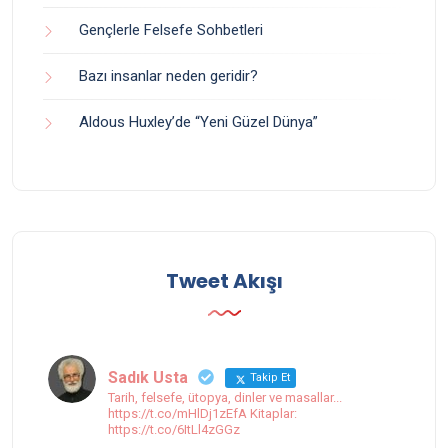
Gençlerle Felsefe Sohbetleri
Bazı insanlar neden geridir?
Aldous Huxley’de “Yeni Güzel Dünya”
Tweet Akışı
Sadık Usta
Takip Et
Tarih, felsefe, ütopya, dinler ve masallar...
https://t.co/mHlDj1zEfA Kitaplar:
https://t.co/6ItLl4zGGz