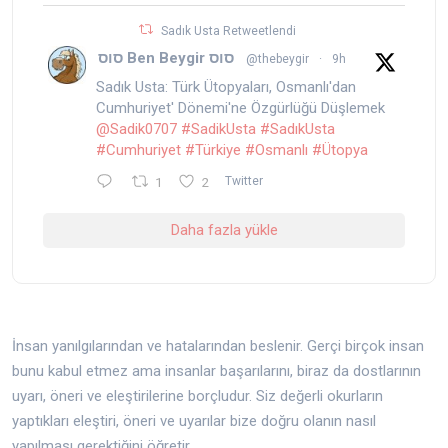
Sadık Usta Retweetlendi
סוס Ben Beygir סוס
@thebeygir
·
9h
Sadık Usta: Türk Ütopyaları, Osmanlı'dan
Cumhuriyet' Dönemi'ne Özgürlüğü Düşlemek
@Sadik0707
#SadikUsta
#SadıkUsta
#Cumhuriyet
#Türkiye
#Osmanlı
#Ütopya
1
2
Twitter
Daha fazla yükle
İnsan yanılgılarından ve hatalarından beslenir. Gerçi birçok insan
bunu kabul etmez ama insanlar başarılarını, biraz da dostlarının
uyarı, öneri ve eleştirilerine borçludur. Siz değerli okurların
yaptıkları eleştiri, öneri ve uyarılar bize doğru olanın nasıl
yapılması gerektiğini öğretir.