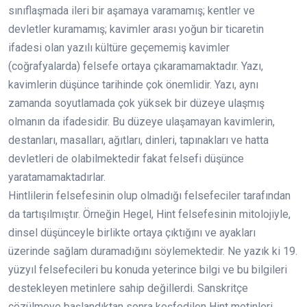
sınıflaşmada ileri bir aşamaya varamamış; kentler ve
devletler kuramamış; kavimler arası yoğun bir ticaretin
ifadesi olan yazılı kültüre geçememiş kavimler
(coğrafyalarda) felsefe ortaya çıkaramamaktadır. Yazı,
kavimlerin düşünce tarihinde çok önemlidir. Yazı, aynı
zamanda soyutlamada çok yüksek bir düzeye ulaşmış
olmanın da ifadesidir. Bu düzeye ulaşamayan kavimlerin,
destanları, masalları, ağıtları, dinleri, tapınakları ve hatta
devletleri de olabilmektedir fakat felsefi düşünce
yaratamamaktadırlar.
Hintlilerin felsefesinin olup olmadığı felsefeciler tarafından
da tartışılmıştır. Örneğin Hegel, Hint felsefesinin mitolojiyle,
dinsel düşünceyle birlikte ortaya çıktığını ve ayakları
üzerinde sağlam duramadığını söylemektedir. Ne yazık ki 19.
yüzyıl felsefecileri bu konuda yeterince bilgi ve bu bilgileri
destekleyen metinlere sahip değillerdi. Sanskritçe
çözülmeye başlandıktan sonra keşfedilen Hint metinleri,