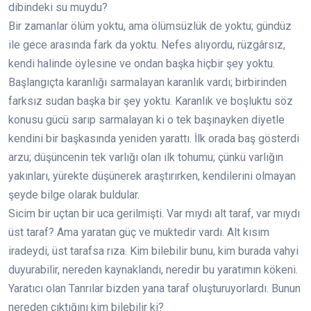
dibindeki su muydu?
Bir zamanlar ölüm yoktu, ama ölümsüzlük de yoktu; gündüz
ile gece arasında fark da yoktu. Nefes alıyordu, rüzgârsız,
kendi halinde öylesine ve ondan başka hiçbir şey yoktu.
Başlangıçta karanlığı sarmalayan karanlık vardı; birbirinden
farksız sudan başka bir şey yoktu. Karanlık ve boşluktu söz
konusu gücü sarıp sarmalayan ki o tek başınayken diyetle
kendini bir başkasında yeniden yarattı. İlk orada baş gösterdi
arzu; düşüncenin tek varlığı olan ilk tohumu; çünkü varlığın
yakınları, yürekte düşünerek araştırırken, kendilerini olmayan
şeyde bilge olarak buldular.
Sicim bir uçtan bir uca gerilmişti. Var mıydı alt taraf, var mıydı
üst taraf? Ama yaratan güç ve muktedir vardı. Alt kısım
iradeydi, üst tarafsa rıza. Kim bilebilir bunu, kim burada vahyi
duyurabilir, nereden kaynaklandı, neredir bu yaratımın kökeni.
Yaratıcı olan Tanrılar bizden yana taraf oluşturuyorlardı. Bunun
nereden çıktığını kim bilebilir ki?