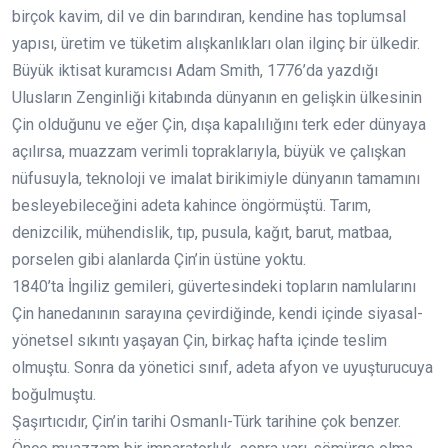
birçok kavim, dil ve din barındıran, kendine has toplumsal
yapısı, üretim ve tüketim alışkanlıkları olan ilginç bir ülkedir.
Büyük iktisat kuramcısı Adam Smith, 1776’da yazdığı
Ulusların Zenginliği kitabında dünyanın en gelişkin ülkesinin
Çin olduğunu ve eğer Çin, dışa kapalılığını terk eder dünyaya
açılırsa, muazzam verimli topraklarıyla, büyük ve çalışkan
nüfusuyla, teknoloji ve imalat birikimiyle dünyanın tamamını
besleyebileceğini adeta kahince öngörmüştü. Tarım,
denizcilik, mühendislik, tıp, pusula, kağıt, barut, matbaa,
porselen gibi alanlarda Çin’in üstüne yoktu.
1840’ta İngiliz gemileri, güvertesindeki topların namlularını
Çin hanedanının sarayına çevirdiğinde, kendi içinde siyasal-
yönetsel sıkıntı yaşayan Çin, birkaç hafta içinde teslim
olmuştu. Sonra da yönetici sınıf, adeta afyon ve uyuşturucuya
boğulmuştu.
Şaşırtıcıdır, Çin’in tarihi Osmanlı-Türk tarihine çok benzer.