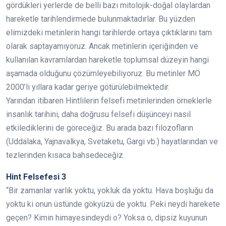
gördükleri yerlerde de belli bazı mitolojik-doğal olaylardan
hareketle tarihlendirmede bulunmaktadırlar. Bu yüzden
elimizdeki metinlerin hangi tarihlerde ortaya çıktıklarını tam
olarak saptayamıyoruz. Ancak metinlerin içeriğinden ve
kullanılan kavramlardan hareketle toplumsal düzeyin hangi
aşamada olduğunu çözümleyebiliyoruz. Bu metinler MÖ
2000’li yıllara kadar geriye götürülebilmektedir.
Yarından itibaren Hintlilerin felsefi metinlerinden örneklerle
insanlık tarihini, daha doğrusu felsefi düşünceyi nasıl
etkilediklerini de göreceğiz. Bu arada bazı filozofların
(Uddalaka, Yajnavalkya, Svetaketu, Gargi vb.) hayatlarından ve
tezlerinden kısaca bahsedeceğiz.
Hint Felsefesi 3
“Bir zamanlar varlık yoktu, yokluk da yoktu. Hava boşluğu da
yoktu ki onun üstünde gökyüzü de yoktu. Peki neydi harekete
geçen? Kimin himayesindeydi o? Yoksa o, dipsiz kuyunun