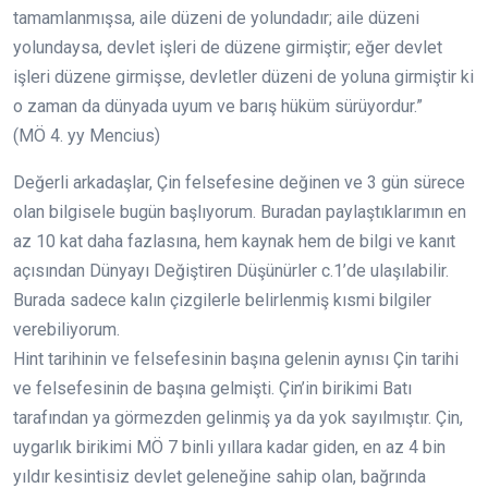
tamamlanmışsa, aile düzeni de yolundadır; aile düzeni
yolundaysa, devlet işleri de düzene girmiştir; eğer devlet
işleri düzene girmişse, devletler düzeni de yoluna girmiştir ki
o zaman da dünyada uyum ve barış hüküm sürüyordur.”
(MÖ 4. yy Mencius)
Değerli arkadaşlar, Çin felsefesine değinen ve 3 gün sürece
olan bilgisele bugün başlıyorum. Buradan paylaştıklarımın en
az 10 kat daha fazlasına, hem kaynak hem de bilgi ve kanıt
açısından Dünyayı Değiştiren Düşünürler c.1’de ulaşılabilir.
Burada sadece kalın çizgilerle belirlenmiş kısmi bilgiler
verebiliyorum.
Hint tarihinin ve felsefesinin başına gelenin aynısı Çin tarihi
ve felsefesinin de başına gelmişti. Çin’in birikimi Batı
tarafından ya görmezden gelinmiş ya da yok sayılmıştır. Çin,
uygarlık birikimi MÖ 7 binli yıllara kadar giden, en az 4 bin
yıldır kesintisiz devlet geleneğine sahip olan, bağrında