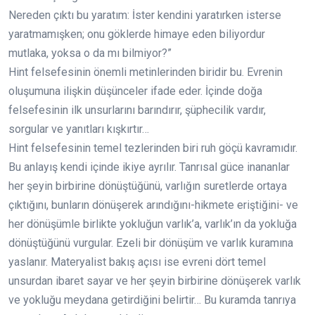
Nereden çıktı bu yaratım: İster kendini yaratırken isterse
yaratmamışken; onu göklerde himaye eden biliyordur
mutlaka, yoksa o da mı bilmiyor?”
Hint felsefesinin önemli metinlerinden biridir bu. Evrenin
oluşumuna ilişkin düşünceler ifade eder. İçinde doğa
felsefesinin ilk unsurlarını barındırır, şüphecilik vardır,
sorgular ve yanıtları kışkırtır…
Hint felsefesinin temel tezlerinden biri ruh göçü kavramıdır.
Bu anlayış kendi içinde ikiye ayrılır. Tanrısal güce inananlar
her şeyin birbirine dönüştüğünü, varlığın suretlerde ortaya
çıktığını, bunların dönüşerek arındığını-hikmete eriştiğini- ve
her dönüşümle birlikte yokluğun varlık’a, varlık’ın da yokluğa
dönüştüğünü vurgular. Ezeli bir dönüşüm ve varlık kuramına
yaslanır. Materyalist bakış açısı ise evreni dört temel
unsurdan ibaret sayar ve her şeyin birbirine dönüşerek varlık
ve yokluğu meydana getirdiğini belirtir… Bu kuramda tanrıya