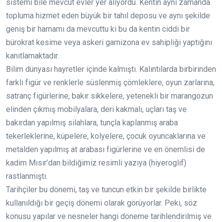
sistemi bile mevcut evler yer alıyordu. Kentin aynı zamanda
topluma hizmet eden büyük bir tahıl deposu ve aynı şekilde
geniş bir hamamı da mevcuttu ki bu da kentin ciddi bir
bürokrat kesime veya askeri garnizona ev sahipliği yaptığını
kanıtlamaktadır.
Bilim dünyası hayretler içinde kalmıştı. Kalıntılarda birbirinden
farklı figür ve renklerle süslenmiş çömleklere, oyun zarlarına,
satranç figürlerine, bakır sikkelere, yetenekli bir marangozun
elinden çıkmış mobilyalara, deri kakmalı, uçları taş ve
bakırdan yapılmış silahlara, tunçla kaplanmış araba
tekerleklerine, küpelere, kolyelere, çocuk oyuncaklarına ve
metalden yapılmış at arabası figürlerine ve en önemlisi de
kadim Mısır’dan bildiğimiz resimli yazıya (hiyeroglif)
rastlanmıştı.
Tarihçiler bu dönemi, taş ve tuncun etkin bir şekilde birlikte
kullanıldığı bir geçiş dönemi olarak görüyorlar. Peki, söz
konusu yapılar ve nesneler hangi döneme tarihlendirilmiş ve