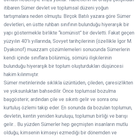
itibaren Sümer devlet ve toplumsal düzeni yoğun
tartışmalara neden olmuştu. Birçok Batılı yazara göre Sümer
devletleri, en üstte ruhban sınıfının bulunduğu hiyerarşik bir
yapı göstermekle birlikte “komünist” bir devletti. Fakat geçen
yüzyılın 40’lı yıllarında, Sovyet tarihçilerinin (özellikle İgor M.
Dyakonof) muazzam çözümlemeleri sonucunda Sümerlerin
kendi içinde sınıflara bölünmüş, sömürü ilişkilerinin
bulunduğu hiyerarşik bir toplum oluşturdukları düşüncesi
hakim kılınmıştır.
Sümer metinlerinde sıklıkla üzüntüden, çileden, çaresizlikten
ve yoksunluktan bahsedilir. Önce toplumsal bozulma
başgösterir; ardından çile ve sıkıntı gelir ve sonra onu
kurtuluş özlemi takip eder. En sonunda da bozulan toplumun,
devletin, kentin yeniden kuruluşu, toplumun birliği ve barışı
gelir… Bu yüzden Sümerler hep geçmişten insanların mutlu
olduğu, kimsenin kimseyi ezmediği bir dönemden ve