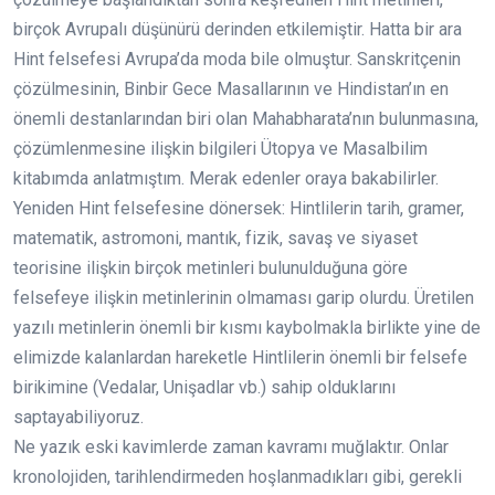
birçok Avrupalı düşünürü derinden etkilemiştir. Hatta bir ara
Hint felsefesi Avrupa’da moda bile olmuştur. Sanskritçenin
çözülmesinin, Binbir Gece Masallarının ve Hindistan’ın en
önemli destanlarından biri olan Mahabharata’nın bulunmasına,
çözümlenmesine ilişkin bilgileri Ütopya ve Masalbilim
kitabımda anlatmıştım. Merak edenler oraya bakabilirler.
Yeniden Hint felsefesine dönersek: Hintlilerin tarih, gramer,
matematik, astromoni, mantık, fizik, savaş ve siyaset
teorisine ilişkin birçok metinleri bulunulduğuna göre
felsefeye ilişkin metinlerinin olmaması garip olurdu. Üretilen
yazılı metinlerin önemli bir kısmı kaybolmakla birlikte yine de
elimizde kalanlardan hareketle Hintlilerin önemli bir felsefe
birikimine (Vedalar, Unişadlar vb.) sahip olduklarını
saptayabiliyoruz.
Ne yazık eski kavimlerde zaman kavramı muğlaktır. Onlar
kronolojiden, tarihlendirmeden hoşlanmadıkları gibi, gerekli