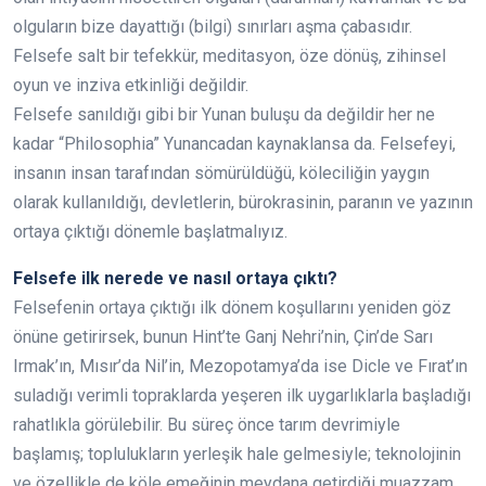
olguların bize dayattığı (bilgi) sınırları aşma çabasıdır.
Felsefe salt bir tefekkür, meditasyon, öze dönüş, zihinsel
oyun ve inziva etkinliği değildir.
Felsefe sanıldığı gibi bir Yunan buluşu da değildir her ne
kadar “Philosophia” Yunancadan kaynaklansa da. Felsefeyi,
insanın insan tarafından sömürüldüğü, köleciliğin yaygın
olarak kullanıldığı, devletlerin, bürokrasinin, paranın ve yazının
ortaya çıktığı dönemle başlatmalıyız.
Felsefe ilk nerede ve nasıl ortaya çıktı?
Felsefenin ortaya çıktığı ilk dönem koşullarını yeniden göz
önüne getirirsek, bunun Hint’te Ganj Nehri’nin, Çin’de Sarı
Irmak’ın, Mısır’da Nil’in, Mezopotamya’da ise Dicle ve Fırat’ın
suladığı verimli topraklarda yeşeren ilk uygarlıklarla başladığı
rahatlıkla görülebilir. Bu süreç önce tarım devrimiyle
başlamış; toplulukların yerleşik hale gelmesiyle; teknolojinin
ve özellikle de köle emeğinin meydana getirdiği muazzam