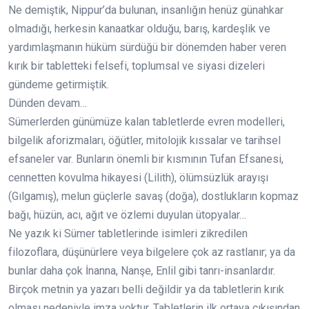
Ne demiştik, Nippur’da bulunan, insanlığın henüz günahkar
olmadığı, herkesin kanaatkar olduğu, barış, kardeşlik ve
yardımlaşmanın hüküm sürdüğü bir dönemden haber veren
kırık bir tabletteki felsefi, toplumsal ve siyasi dizeleri
gündeme getirmiştik.
Dünden devam…
Sümerlerden günümüze kalan tabletlerde evren modelleri,
bilgelik aforizmaları, öğütler, mitolojik kıssalar ve tarihsel
efsaneler var. Bunların önemli bir kısmının Tufan Efsanesi,
cennetten kovulma hikayesi (Lilith), ölümsüzlük arayışı
(Gılgamış), melun güçlerle savaş (doğa), dostlukların kopmaz
bağı, hüzün, acı, ağıt ve özlemi duyulan ütopyalar…
Ne yazık ki Sümer tabletlerinde isimleri zikredilen
filozoflara, düşünürlere veya bilgelere çok az rastlanır; ya da
bunlar daha çok İnanna, Nanşe, Enlil gibi tanrı-insanlardır.
Birçok metnin ya yazarı belli değildir ya da tabletlerin kırık
olması nedeniyle imza yoktur. Tabletlerin ilk ortaya çıkışından