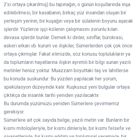
2’si ortaya çıkarılmış) bu tapınağın, o günün koşullarında inşa
edilebilmesi, bir kasabanın, birkaç yüz insandan oluşan bir
yerleşim yerinin, bir kuşağın veya bir sülalenin boyunu aşacak
işlerdir. Yüzlerce işçi-kölenin çalışmasını zorunlu kılan
devasa işlerdir bunlar. Demek ki dinler, sınıflar, bürokrasi,
askeri erkan vb. kurum ve ilişkiler, Sümerlerden çok çok önce
ortaya çıkmışlar. Fakat elimizde, söz konusu toplulukların ya
da toplumların hayatlarına ilişkin ayrıntılı bir bilgi sunan yazılı
metinler henüz yoktur. Muazzam boyuttaki taş ve lahitlerse
bu konuda suskundur. Bu yüzden yapılacak her yorum,
spekülasyon düzeyinde kalır. Kuşkusuz yeni bulgular ortaya
çıktıkça da insanlık tarihi yeniden yazılacaktır.
Bu durumda yüzümüzü yeniden Sümerlere çevirmemiz
gerekiyor.
Sümerlere ait çok sayıda belge, yazılı metin var. Bunların bir
kısmı mitolojileriyle, bir kısmı dinleriyle, bir kısmı felsefe ve
siyasetleriyle, bir kısmı eğitim ve toplumsal yaşamıyla, bir