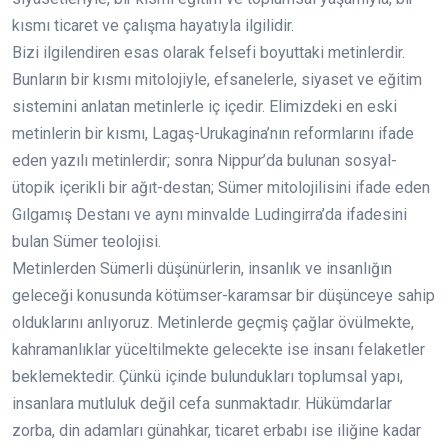
kısmı ticaret ve çalışma hayatıyla ilgilidir.
Bizi ilgilendiren esas olarak felsefi boyuttaki metinlerdir.
Bunların bir kısmı mitolojiyle, efsanelerle, siyaset ve eğitim
sistemini anlatan metinlerle iç içedir. Elimizdeki en eski
metinlerin bir kısmı, Lagaş-Urukagina’nın reformlarını ifade
eden yazılı metinlerdir; sonra Nippur’da bulunan sosyal-
ütopik içerikli bir ağıt-destan; Sümer mitolojilisini ifade eden
Gılgamış Destanı ve aynı minvalde Ludingirra’da ifadesini
bulan Sümer teolojisi.
Metinlerden Sümerli düşünürlerin, insanlık ve insanlığın
geleceği konusunda kötümser-karamsar bir düşünceye sahip
olduklarını anlıyoruz. Metinlerde geçmiş çağlar övülmekte,
kahramanlıklar yüceltilmekte gelecekte ise insanı felaketler
beklemektedir. Çünkü içinde bulundukları toplumsal yapı,
insanlara mutluluk değil cefa sunmaktadır. Hükümdarlar
zorba, din adamları günahkar, ticaret erbabı ise iliğine kadar