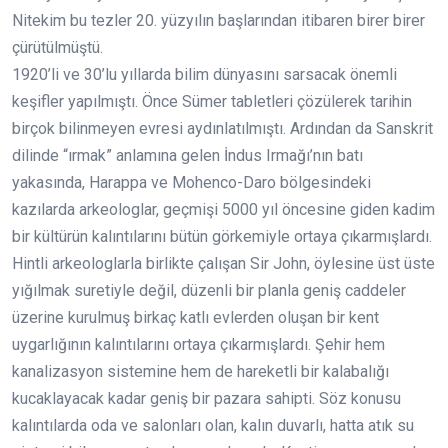
Nitekim bu tezler 20. yüzyılın başlarından itibaren birer birer
çürütülmüştü.
1920’li ve 30’lu yıllarda bilim dünyasını sarsacak önemli
keşifler yapılmıştı. Önce Sümer tabletleri çözülerek tarihin
birçok bilinmeyen evresi aydınlatılmıştı. Ardından da Sanskrit
dilinde “ırmak” anlamına gelen İndus Irmağı’nın batı
yakasında, Harappa ve Mohenco-Daro bölgesindeki
kazılarda arkeologlar, geçmişi 5000 yıl öncesine giden kadim
bir kültürün kalıntılarını bütün görkemiyle ortaya çıkarmışlardı.
Hintli arkeologlarla birlikte çalışan Sir John, öylesine üst üste
yığılmak suretiyle değil, düzenli bir planla geniş caddeler
üzerine kurulmuş birkaç katlı evlerden oluşan bir kent
uygarlığının kalıntılarını ortaya çıkarmışlardı. Şehir hem
kanalizasyon sistemine hem de hareketli bir kalabalığı
kucaklayacak kadar geniş bir pazara sahipti. Söz konusu
kalıntılarda oda ve salonları olan, kalın duvarlı, hatta atık su