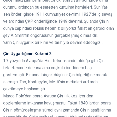
Önce muazzam bir imparatorluk, sonra yarı-sömürge olma
durumu, ardından bu esaretten kurtulma hamleleri. Sun Yat-
sen önderliğinde 1911 cumhuriyet devrimi. 1927’de iç savaş
ve ardından ÇKP önderliğinde 1949 devrimi. Şu anda Çin’in
dünya çapındaki rolünü hepimiz biliyoruz fakat en çarpıcı olan
şey A. Smith’in öngörüsünün gerçekleşmiş olmasıdır.
Yarın Çin uygarlık birikimi ve tarihiyle devam edeceğiz…
Çin Uygarlığının Kökeni 2
19. yüzyılda Avrupa’da Hint felsefesinde olduğu gibi Çin
felsefesinde de kısa ama coşkulu bir dönem baş
göstermişti. Bir anda birçok düşünür Çin bilgeliğine merak
sarmıştı. Tao, Konfüçyüs, Me-ti’nin metinleri ard arda
çevrilmeye başlanmıştı.
Marco Polo’dan sonra Avrupa Çin’i ilk kez içeriden
gözlemleme imkanına kavuşmuştu. Fakat 1840’lardan sonra
Çin’in sömürgeleşme süreci aynı zamanda Çin’in aşağılanma