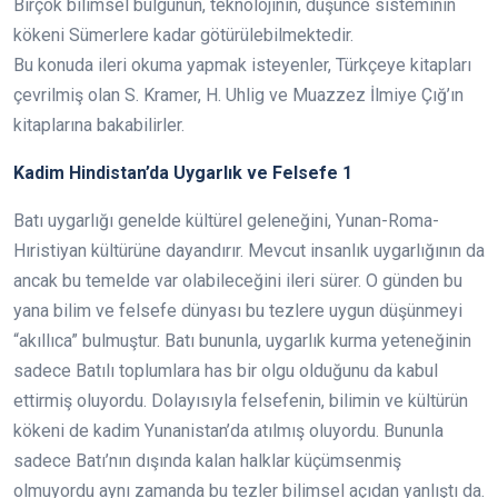
Birçok bilimsel bulgunun, teknolojinin, düşünce sisteminin
kökeni Sümerlere kadar götürülebilmektedir.
Bu konuda ileri okuma yapmak isteyenler, Türkçeye kitapları
çevrilmiş olan S. Kramer, H. Uhlig ve Muazzez İlmiye Çığ’ın
kitaplarına bakabilirler.
Kadim Hindistan’da Uygarlık ve Felsefe 1
Batı uygarlığı genelde kültürel geleneğini, Yunan-Roma-
Hıristiyan kültürüne dayandırır. Mevcut insanlık uygarlığının da
ancak bu temelde var olabileceğini ileri sürer. O günden bu
yana bilim ve felsefe dünyası bu tezlere uygun düşünmeyi
“akıllıca” bulmuştur. Batı bununla, uygarlık kurma yeteneğinin
sadece Batılı toplumlara has bir olgu olduğunu da kabul
ettirmiş oluyordu. Dolayısıyla felsefenin, bilimin ve kültürün
kökeni de kadim Yunanistan’da atılmış oluyordu. Bununla
sadece Batı’nın dışında kalan halklar küçümsenmiş
olmuyordu aynı zamanda bu tezler bilimsel açıdan yanlıştı da.