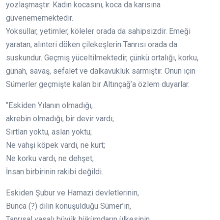
yozlaşmaştır. Kadın kocasını, koca da karısına
güvenememektedir.
Yoksullar, yetimler, köleler orada da sahipsizdir. Emeği
yaratan, alınteri döken çilekeşlerin Tanrısı orada da
suskundur. Geçmiş yüceltilmektedir, çünkü ortalığı, korku,
günah, savaş, sefalet ve dalkavukluk sarmıştır. Onun için
Sümerler geçmişte kalan bir Altınçağ’a özlem duyarlar.
“Eskiden Yılanın olmadığı,
akrebin olmadığı, bir devir vardı;
Sırtlan yoktu, aslan yoktu;
Ne vahşi köpek vardı, ne kurt;
Ne korku vardı, ne dehşet;
İnsan birbirinin rakibi değildi.
Eskiden Şubur ve Hamazi devletlerinin,
Bunca (?) dilin konuşulduğu Sümer’in,
Tanrısal yasalı büyük hükümdarın ülkesinin,