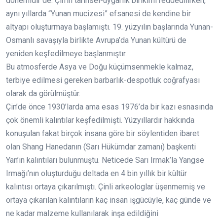
dönemidir de. Çin’in tarihsel-uygarlık birikimi reddedilirken,
aynı yıllarda “Yunan mucizesi” efsanesi de kendine bir
altyapı oluşturmaya başlamıştı. 19. yüzyılın başlarında Yunan-
Osmanlı savaşıyla birlikte Avrupa’da Yunan kültürü de
yeniden keşfedilmeye başlanmıştır.
Bu atmosferde Asya ve Doğu küçümsenmekle kalmaz,
terbiye edilmesi gereken barbarlık-despotluk coğrafyası
olarak da görülmüştür.
Çin’de önce 1930’larda ama esas 1976’da bir kazı esnasında
çok önemli kalıntılar keşfedilmişti. Yüzyıllardır hakkında
konuşulan fakat birçok insana göre bir söylentiden ibaret
olan Shang Hanedanın (Sarı Hükümdar zamanı) başkenti
Yan’ın kalıntıları bulunmuştu. Neticede Sarı Irmak’la Yangse
Irmağı’nın oluşturduğu deltada en 4 bin yıllık bir kültür
kalıntısı ortaya çıkarılmıştı. Çinli arkeologlar üşenmemiş ve
ortaya çıkarılan kalıntıların kaç insan işgücüyle, kaç günde ve
ne kadar malzeme kullanılarak inşa edildiğini