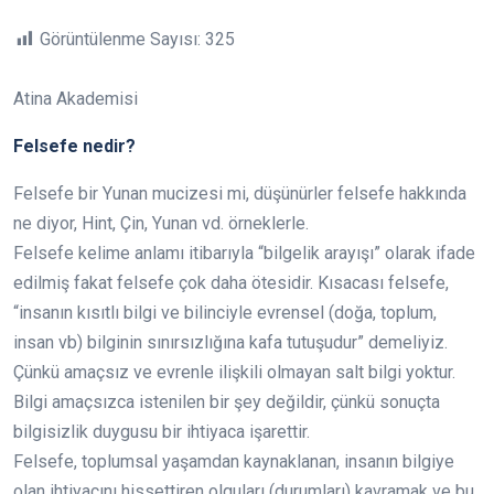
Görüntülenme Sayısı:
325
Atina Akademisi
Felsefe nedir?
Felsefe bir Yunan mucizesi mi, düşünürler felsefe hakkında
ne diyor, Hint, Çin, Yunan vd. örneklerle.
Felsefe kelime anlamı itibarıyla “bilgelik arayışı” olarak ifade
edilmiş fakat felsefe çok daha ötesidir. Kısacası felsefe,
“insanın kısıtlı bilgi ve bilinciyle evrensel (doğa, toplum,
insan vb) bilginin sınırsızlığına kafa tutuşudur” demeliyiz.
Çünkü amaçsız ve evrenle ilişkili olmayan salt bilgi yoktur.
Bilgi amaçsızca istenilen bir şey değildir, çünkü sonuçta
bilgisizlik duygusu bir ihtiyaca işarettir.
Felsefe, toplumsal yaşamdan kaynaklanan, insanın bilgiye
olan ihtiyacını hissettiren olguları (durumları) kavramak ve bu