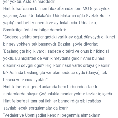
yer yoktur. Aslolan maddedir.
Hint felsefesinin bilinen filozoflarından biri MÖ 8. yüzyılda
yaşamış Aruni Uddalaka’dır. Uddalaka’nın oğlu Svetaketu ile
yaptığı sohbetler önemli ve aydınlatıcıdır. Uddalaka,
Sanskritçe üstat ve bilge demektir.
“Sadece varlıktı başlangıçtaki varlık ey oğul; dünyaydı o. İkinci
bir şey yokken, tek başınaydı. Bazıları şöyle diyorlar:
‘Başlangıçta hiçlik vardı, sadece o tekti ve onun bir ikincisi
yoktu. Bu hiçlikten de varlık meydana geldi.’ Ama bu nasıl
olabilir ki sevgili oğul? Hiçlikten nasıl varlık ortaya çıkabilir
ki? Aslında başlangıçta var olan sadece oydu (dünya), tek
başına ve ikincisi yoktu.”
Hint felsefesi, genel anlamda hem birbirinden farklı
sistemlerde oluşur. Çoğunlukla sınırlar yoktur tezler iç içedir.
Hint felsefesi, tanrısal ilahiler barındırdığı gibi çağdaş
sayılabilecek sorgulamalar da içerir.
“Vedalar ve Upanişadlar kendini beğenmiş ahmakların