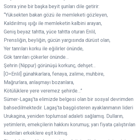
Sonra yine bir başka beyit şunları dile getirir:
“Yüksekten bakan gözü ile memleketi gözleyen,
Kaldırılmış ışığı ile memleketin kalbini arayan,
Geniş beyaz tahtta, yüce tahtta oturan Enlil,
Prensliğin, beyliğin, gücün yargısında dürüst olan,
Yer tanrıları korku ile eğilirler önünde,
Gök tanrıları çökerler önünde…
Şehrin (Nippur) görünüşü korkunç, dehşet…
[O=Enlil] günahkarlara, fenaya, zalime, muhbire,
Mağrurlara, anlaşmayı bozanlara,
Kötülüklere yere veremez şehirde…”
Sümer-Lagaş’ta elimizde belgesi olan bir sosyal devrimden
bahsedilmektedir. Lagaş’ta başgösteren ayaklanmanın lideri
Urukagina, yeniden toplumsal adaleti sağlamış. Dulların,
yetimlerin, emekçilerin hakkını korumuş; yarı fiyata çalıştırılan
kadınları erkeklere eşit kılmış.