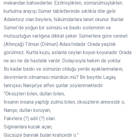
mekandan bahsederler. Ezilmişlikten, sömürülmüşlükten
kurtulma arayışı Sümer tabletlerinde sıklıkla dile gelir.
Adaletsiz olan beylere, hükümdarlara lanet okunur. Bunlar
Sümer’de yoğun bir sömürü ve baskı sisteminin ve
mutsuzluğun varlığına dikkat çeker. Sümerlere göre cennet
(Altınçağ) Tilmun (Dilmun) Adası’ndadır. Orada yaşlılık
görülmez. Kurtla kuzu, aslanla ceylan koyun koyunadır. Orada
ne acı ne de hastalık vardır. Dolayısıyla hekim de yoktur.
Bu kadar baskı ve sömürün olduğu yerde ayaklanmaların,
devrimlerin olmaması mümkün mü? Bir beyitte Lagaş
tanrıçası Nanşe’ye atfen şunlar söylenmektedir:
“Öksüzleri bilen, dulları bilen,
İnsanın insana yaptığı zulmü bilen, öksüzlerin annesidir o,
Nanşe, dulları koruyan,
Fakirlere (?) adil (?) olan.
Sığınanlara kucak açan,
Güçsüze barınak bulan kraliçedir o.”