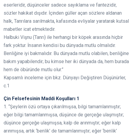
eserleridir, düşünceler sadece sayıklama ve fantezidir,
sözler hakikat dışıdır. İçinden güller açan sözlere aldanan
halk, Tanrılara sarılmakta, kafasında evliyalar yaratarak kutsal
mabetler icat etmektedir.
Halbuki Vişnu (Tanrı) ile herhangi bir köpek arasında hiçbir
fark yoktur. İnsanın kendisi bu dünyada mutlu olmalıdır.
Benliğine iyi bakmalıdır. Bu dünyada mutlu olabilen, benliğine
bakım yapabilendir; bu kimse her iki dünyada da, hem burada
hem de öbüründe mutlu olur.”
Kapsamlı inceleme için bkz. Dünyayı Değiştiren Düşünürler,
c.1
Çin Felsefesinin Maddi Koşulları 1
1. “Şeylerin özü ortaya çıkarılmışsa, bilgi tamamlanmıştır;
eğer bilgi tamamlanmışsa, düşünce de gerçeğe ulaşmıştır;
düşünce gerçeğe ulaşmışsa, kalp de arınmıştır; eğer kalp
arınmışsa, artık ‘benlik’ de tamamlanmıştır; eğer ‘benlik’