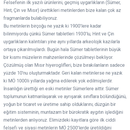
Felsefenin ilk yazılı ürünlerini, geçmiş uygarlıkların (Sümer,
Hint, Çin ve Mısır) ürettikleri metinlerden bize kalan çok az
fragmanlarda bulabiliyoruz.
Bu metinlerin birçoğu ne yazık ki 1900’lere kadar
bilinmiyordu çünkü Sümer tabletleri 1930’lu, Hint ve Çin
uygarlıkların kalıntıları yine aynı yıllarda arkeolojik kazılarla
ortaya çıkarılmışlardı. Bugün hala Sümer tabletlerinin büyük
bir kısmı müzelerin mahzenlerinde çözülmeyi bekliyor.
Çözülmüş olan Mısır hiyeroglifleri, bize bırakılanların sadece
yüzde 10’nu oluşturmaktadır. Geri kalan metinlerse ne yazık
ki MÖ 1000li yıllarda yağma edilerek yok edilmişlerdir.
İnsanlığın ürettiği en eski metinler Sümerlere aittir. Sümer
toplumunun katmanlaşarak ve ayrışarak sınıflara bölündüğünü,
yoğun bir ticaret ve üretime sahip olduklarını; düzgün bir
eğitim sisteminin, muntazam bir bürokratik aygıtın işlediğini
metinlerden anlıyoruz. Elimizdeki kayıtlara göre ilk ciddi
felsefi ve siyasi metinlerin MÖ 2500’lerde üretildiğini