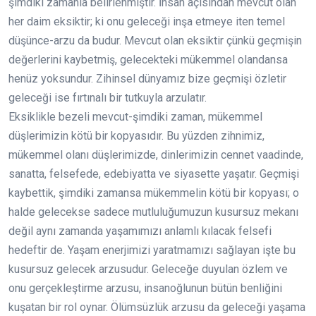
şimdiki zamanla belirlenmiştir. İnsan açısından mevcut olan
her daim eksiktir; ki onu geleceği inşa etmeye iten temel
düşünce-arzu da budur. Mevcut olan eksiktir çünkü geçmişin
değerlerini kaybetmiş, gelecekteki mükemmel olandansa
henüz yoksundur. Zihinsel dünyamız bize geçmişi özletir
geleceği ise fırtınalı bir tutkuyla arzulatır.
Eksiklikle bezeli mevcut-şimdiki zaman, mükemmel
düşlerimizin kötü bir kopyasıdır. Bu yüzden zihnimiz,
mükemmel olanı düşlerimizde, dinlerimizin cennet vaadinde,
sanatta, felsefede, edebiyatta ve siyasette yaşatır. Geçmişi
kaybettik, şimdiki zamansa mükemmelin kötü bir kopyası; o
halde gelecekse sadece mutluluğumuzun kusursuz mekanı
değil aynı zamanda yaşamımızı anlamlı kılacak felsefi
hedeftir de. Yaşam enerjimizi yaratmamızı sağlayan işte bu
kusursuz gelecek arzusudur. Geleceğe duyulan özlem ve
onu gerçekleştirme arzusu, insanoğlunun bütün benliğini
kuşatan bir rol oynar. Ölümsüzlük arzusu da geleceği yaşama