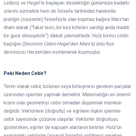
Leibniz ve Hegel’le başlayan diyalektiğin günümüze kadarki
izlerini sürmekte hem de felsefe tarihinden hareketle
pratiğin (siyasetin) felsefeyle olan kopmaz bağına Marx’tan
ilham alarak (“fakat teori, bir kez kitleleri sardığı anda maddi
bir güce dönüşebilir”) dikkat çekmektedir. Holz birinci cildin
başlığını (
Devrimin Cebiri-Hegel’den Marx’a
) ünlü Rus
devrimcisi Herzen’den esinlenerek koymuştur.
Peki Neden Cebir?
Terim olarak cebir, bölünen veya birleşmesi gereken parçalar
üzerinden işlemler yapmak demektir. Matematiğin en önemli
kısmı olan geometriyi cebir olmadan düşünmek mümkün
değildir. Vektörlere (doğrultu) ve eğrilere ilişkin işlemler
cebir sayesinde çözüme ulaşırlar. Vektörler doğrultuyu
gösterirken, eğriler de kapsam alanlarını belirler. Holz’ün
eserindeki vektörler (siyasal felsefe) gidilmesi gereken