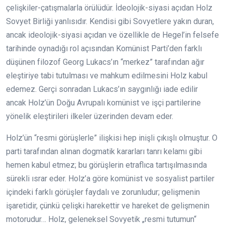
çelişkiler-çatışmalarla örülüdür. İdeolojik-siyasi açıdan Holz
Sovyet Birliği yanlısıdır. Kendisi gibi Sovyetlere yakın duran,
ancak ideolojik-siyasi açıdan ve özellikle de Hegel’in felsefe
tarihinde oynadığı rol açısından Komünist Parti’den farklı
düşünen filozof Georg Lukacs’ın “merkez” tarafından ağır
eleştiriye tabi tutulması ve mahkum edilmesini Holz kabul
edemez. Gerçi sonradan Lukacs’ın saygınlığı iade edilir
ancak Holz’ün Doğu Avrupalı komünist ve işçi partilerine
yönelik eleştirileri ilkeler üzerinden devam eder.
Holz’ün “resmi görüşlerle” ilişkisi hep inişli çıkışlı olmuştur. O
parti tarafından alınan dogmatik kararları tanrı kelamı gibi
hemen kabul etmez; bu görüşlerin etraflıca tartışılmasında
sürekli ısrar eder. Holz’a göre komünist ve sosyalist partiler
içindeki farklı görüşler faydalı ve zorunludur; gelişmenin
işaretidir, çünkü çelişki harekettir ve hareket de gelişmenin
motorudur… Holz, geleneksel Sovyetik „resmi tutumun“