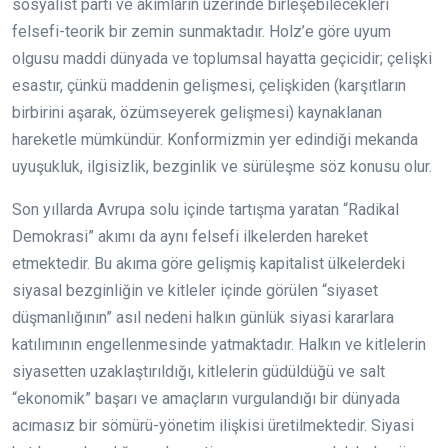
sosyalist parti ve akımların üzerinde birleşebilecekleri
felsefi-teorik bir zemin sunmaktadır. Holz’e göre uyum
olgusu maddi dünyada ve toplumsal hayatta geçicidir; çelişki
esastır, çünkü maddenin gelişmesi, çelişkiden (karşıtların
birbirini aşarak, özümseyerek gelişmesi) kaynaklanan
hareketle mümkündür. Konformizmin yer edindiği mekanda
uyuşukluk, ilgisizlik, bezginlik ve sürüleşme söz konusu olur.
Son yıllarda Avrupa solu içinde tartışma yaratan “Radikal
Demokrasi” akımı da aynı felsefi ilkelerden hareket
etmektedir. Bu akıma göre gelişmiş kapitalist ülkelerdeki
siyasal bezginliğin ve kitleler içinde görülen “siyaset
düşmanlığının” asıl nedeni halkın günlük siyasi kararlara
katılımının engellenmesinde yatmaktadır. Halkın ve kitlelerin
siyasetten uzaklaştırıldığı, kitlelerin güdüldüğü ve salt
“ekonomik” başarı ve amaçların vurgulandığı bir dünyada
acımasız bir sömürü-yönetim ilişkisi üretilmektedir. Siyasi