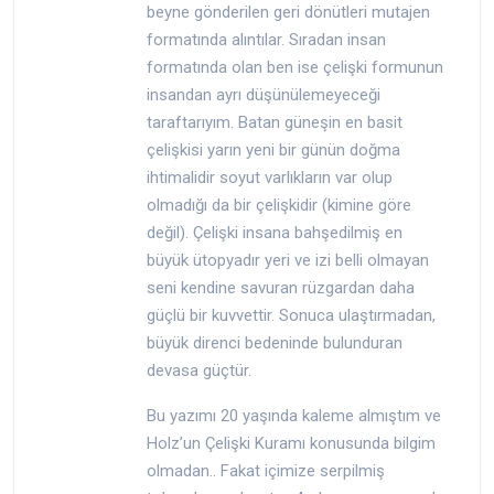
beyne gönderilen geri dönütleri mutajen
formatında alıntılar. Sıradan insan
formatında olan ben ise çelişki formunun
insandan ayrı düşünülemeyeceği
taraftarıyım. Batan güneşin en basit
çelişkisi yarın yeni bir günün doğma
ihtimalidir soyut varlıkların var olup
olmadığı da bir çelişkidir (kimine göre
değil). Çelişki insana bahşedilmiş en
büyük ütopyadır yeri ve izi belli olmayan
seni kendine savuran rüzgardan daha
güçlü bir kuvvettir. Sonuca ulaştırmadan,
büyük direnci bedeninde bulunduran
devasa güçtür.
Bu yazımı 20 yaşında kaleme almıştım ve
Holz’un Çelişki Kuramı konusunda bilgim
olmadan.. Fakat içimize serpilmiş