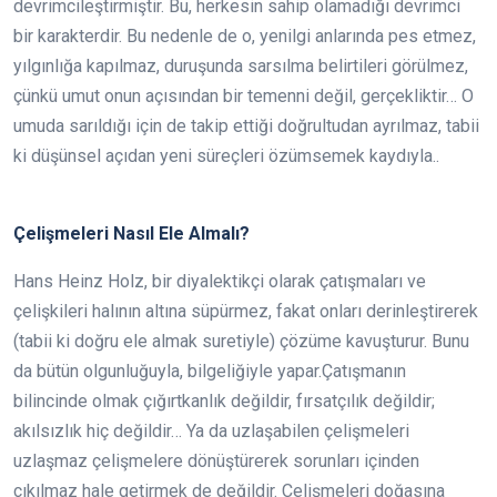
devrimcileştirmiştir. Bu, herkesin sahip olamadığı devrimci
bir karakterdir. Bu nedenle de o, yenilgi anlarında pes etmez,
yılgınlığa kapılmaz, duruşunda sarsılma belirtileri görülmez,
çünkü umut onun açısından bir temenni değil, gerçekliktir… O
umuda sarıldığı için de takip ettiği doğrultudan ayrılmaz, tabii
ki düşünsel açıdan yeni süreçleri özümsemek kaydıyla..
Çelişmeleri Nasıl Ele Almalı?
Hans Heinz Holz, bir diyalektikçi olarak çatışmaları ve
çelişkileri halının altına süpürmez, fakat onları derinleştirerek
(tabii ki doğru ele almak suretiyle) çözüme kavuşturur. Bunu
da bütün olgunluğuyla, bilgeliğiyle yapar.Çatışmanın
bilincinde olmak çığırtkanlık değildir, fırsatçılık değildir;
akılsızlık hiç değildir… Ya da uzlaşabilen çelişmeleri
uzlaşmaz çelişmelere dönüştürerek sorunları içinden
çıkılmaz hale getirmek de değildir. Çelişmeleri doğasına