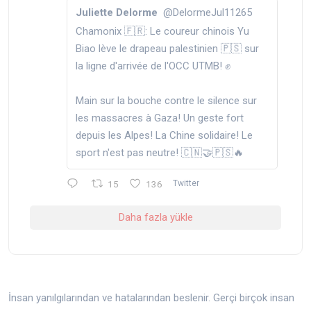
Juliette Delorme
@DelormeJul11265
Chamonix 🇫🇷: Le coureur chinois Yu
Biao lève le drapeau palestinien 🇵🇸 sur
la ligne d'arrivée de l'OCC UTMB! ✊️
Main sur la bouche contre le silence sur
les massacres à Gaza! Un geste fort
depuis les Alpes! La Chine solidaire! Le
sport n'est pas neutre! 🇨🇳🤝🇵🇸🔥
15
136
Twitter
Daha fazla yükle
İnsan yanılgılarından ve hatalarından beslenir. Gerçi birçok insan