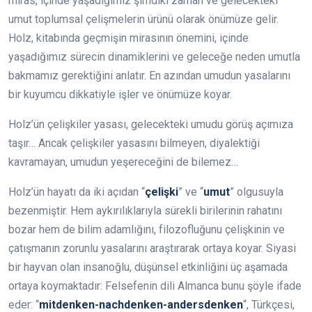
miras, içinde yaşadığımız şimdiki zaman ve gelecekteki
umut toplumsal çelişmelerin ürünü olarak önümüze gelir.
Holz, kitabında geçmişin mirasının önemini, içinde
yaşadığımız sürecin dinamiklerini ve geleceğe neden umutla
bakmamız gerektiğini anlatır. En azından umudun yasalarını
bir kuyumcu dikkatiyle işler ve önümüze koyar.
Holz’ün çelişkiler yasası, gelecekteki umudu görüş açımıza
taşır… Ancak çelişkiler yasasını bilmeyen, diyalektiği
kavramayan, umudun yeşereceğini de bilemez…
Holz’ün hayatı da iki açıdan “
çelişki
” ve “
umut
” olgusuyla
bezenmiştir. Hem aykırılıklarıyla sürekli birilerinin rahatını
bozar hem de bilim adamlığını, filozofluğunu çelişkinin ve
çatışmanın zorunlu yasalarını araştırarak ortaya koyar. Siyasi
bir hayvan olan insanoğlu, düşünsel etkinliğini üç aşamada
ortaya koymaktadır: Felsefenin dili Almanca bunu şöyle ifade
eder: “
mitdenken-nachdenken-andersdenken
“, Türkçesi,