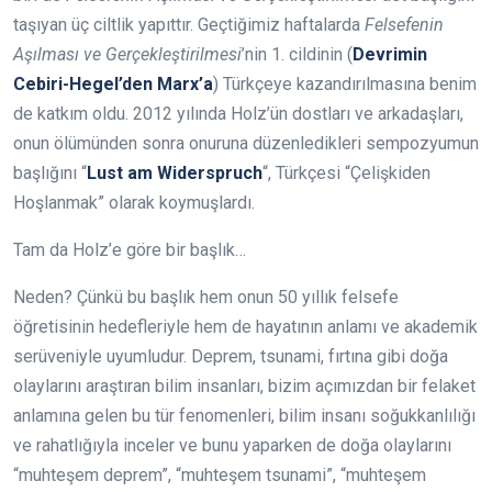
taşıyan üç ciltlik yapıttır. Geçtiğimiz haftalarda
Felsefenin
Aşılması ve Gerçekleştirilmesi
’nin 1. cildinin (
Devrimin
Cebiri-Hegel’den Marx’a
) Türkçeye kazandırılmasına benim
de katkım oldu. 2012 yılında Holz’ün dostları ve arkadaşları,
onun ölümünden sonra onuruna düzenledikleri sempozyumun
başlığını “
Lust am Widerspruch
“, Türkçesi “Çelişkiden
Hoşlanmak” olarak koymuşlardı.
Tam da Holz’e göre bir başlık…
Neden? Çünkü bu başlık hem onun 50 yıllık felsefe
öğretisinin hedefleriyle hem de hayatının anlamı ve akademik
serüveniyle uyumludur. Deprem, tsunami, fırtına gibi doğa
olaylarını araştıran bilim insanları, bizim açımızdan bir felaket
anlamına gelen bu tür fenomenleri, bilim insanı soğukkanlılığı
ve rahatlığıyla inceler ve bunu yaparken de doğa olaylarını
“muhteşem deprem”, “muhteşem tsunami”, “muhteşem