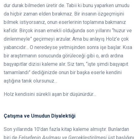
dur durak bilmeden üretir de. Tabii ki bunu yaparken umudu
da hiçbir zaman elden bırakmaz. Bir insanın özgeçmişini
bilmek istiyorsanız, onun eserlerinin toplamına bakmanız
kafidir. Birçok insan emekli olduğunda son yıllarını “huzur ve
dinlenmeyle” geçirmeyi arzular. Ama bu anlayış Holz’e çok
yabancıdır… O neredeyse yetmişinden sonra işe başlar. Kısa
bir araştırmanın sonucunda görüleceği gibi o, ardı ardına
başyapıtlar dizisi kaleme alır. Siz tam, “işte şimdi başyapıt
tamamlandı” dediğinizde onun bir başka eserle kendini
aştığına tanık olursunuz…
Holz kendisini sürekli aşan bir düşünürdür…
Çatışma ve Umudun Diyalektiği
Son yıllarında 10’dan fazla kitap kaleme almıştır. Bunlardan
biri de
Felsefenin Aşılması ve Gerçekleştirilmesi
üst başlığını