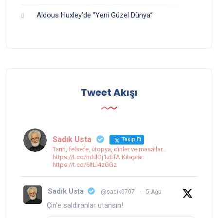
Aldous Huxley’de “Yeni Güzel Dünya”
Tweet Akışı
Sadık Usta
Takip Et
Tarih, felsefe, ütopya, dinler ve masallar...
https://t.co/mHlDj1zEfA Kitaplar:
https://t.co/6ItLl4zGGz
Sadık Usta
@sadik0707
·
5 Ağu
Çin'e saldıranlar utansın!