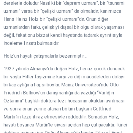
derslerle doludur.Nasıl ki bir “deprem uzmanı”, bir “tsunami
uzmanı” varsa bir “çelişki uzmanı” da olmalıdır; kanımızca
Hans Heinz Holz bir “çelişki uzmanı”dır. Onun diğer
uzmanlardan farkı, çelişkiyi dışsal bir olgu olarak yaşaması
değil, fakat onu bizzat kendi hayatında tadarak ayrıntısıyla
inceleme fırsatı bulmasıdır.
Holz’ün hayatı çatışmalarla bezenmiştir…
1927 yılında Almanya’da doğan Holz, henüz çocuk denecek
bir yaşta Hitler faşizmine karşı verdiği mücadeleden dolayı
birkaç aylığına hapsi boylar. Mainz Üniversitesi’nde Otto
Friedrich Bollnow’un danışmanlığında yazdığı “Varlığın
Öztanımı” başlıklı doktora tezi, hocasının okuldan ayrılması
ve sonra onun yerine atanan bölüm başkanı Gottfried
Martin’in teze itiraz etmesiyle reddedilir. Sonradan Holz,
hayatı boyunca Martin’le siyasi açıdan hep çatışacaktır. İkinci
doktora girişimi ise Doğu Almanya’da başlar. Filozof Ernst