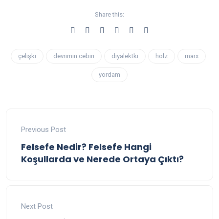
Share this:
çelişki
devrimin cebiri
diyalektki
holz
marx
yordam
Previous Post
Felsefe Nedir? Felsefe Hangi
Koşullarda ve Nerede Ortaya Çıktı?
Next Post