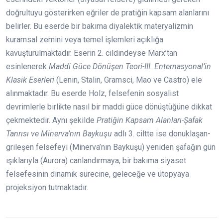
doğrultuyu gösterirken eğriler de pratiğin kapsam alanlarını
belirler. Bu eserde bir bakıma diyalektik materyalizmin
kuramsal zemini veya temel işlemleri açıklığa
kavuşturulmaktadır. Eserin 2. cildindeyse Marx’tan
esinlenerek
Maddi Güce Dönüşen Teori-III. Enternasyonal’in
Klasik Eserleri
(Lenin, Stalin, Gramsci, Mao ve Castro) ele
alınmaktadır. Bu eserde Holz, felsefenin sosyalist
devrimlerle birlikte nasıl bir maddi güce dönüştüğüne dikkat
çekmektedir. Aynı şekilde
Pratiğin Kapsam Alanları-Şafak
Tanrısı ve Minerva’nın Baykuşu
adlı 3. ciltte ise donuklaşan-
grileşen felsefeyi (Minerva’nın Baykuşu) yeniden şafağın gün
ışıklarıyla (Aurora) canlandırmaya, bir bakıma siyaset
felsefesinin dinamik sürecine, geleceğe ve ütopyaya
projeksiyon tutmaktadır.