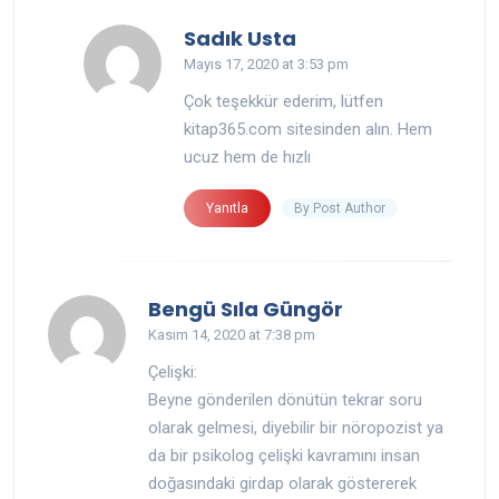
says:
Sadık Usta
Mayıs 17, 2020 at 3:53 pm
Çok teşekkür ederim, lütfen
kitap365.com sitesinden alın. Hem
ucuz hem de hızlı
By Post Author
Yanıtla
says:
Bengü Sıla Güngör
Kasım 14, 2020 at 7:38 pm
Çelişki:
Beyne gönderilen dönütün tekrar soru
olarak gelmesi, diyebilir bir nöropozist ya
da bir psikolog çelişki kavramını insan
doğasındaki girdap olarak göstererek