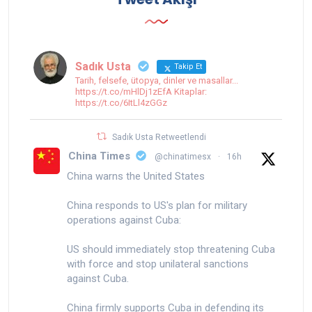
Sadık Usta
Takip Et
Tarih, felsefe, ütopya, dinler ve masallar...
https://t.co/mHlDj1zEfA Kitaplar:
https://t.co/6ItLl4zGGz
Sadık Usta Retweetlendi
China Times
@chinatimesx
·
16h
China warns the United States
China responds to US's plan for military
operations against Cuba:
US should immediately stop threatening Cuba
with force and stop unilateral sanctions
against Cuba.
China firmly supports Cuba in defending its