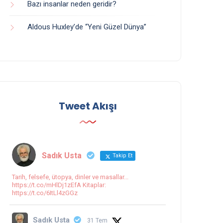
Bazı insanlar neden geridir?
Aldous Huxley’de “Yeni Güzel Dünya”
Tweet Akışı
Sadık Usta
Takip Et
Tarih, felsefe, ütopya, dinler ve masallar...
https://t.co/mHlDj1zEfA Kitaplar:
https://t.co/6ItLl4zGGz
Sadık Usta
31 Tem