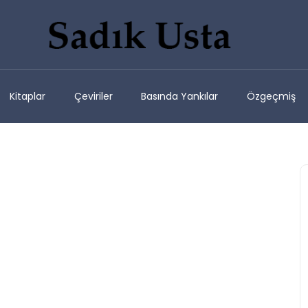
Kitaplar
Çeviriler
Basında Yankılar
Özgeçmiş