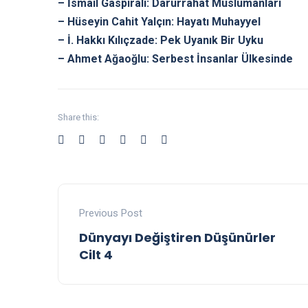
– İsmail Gaspıralı: Darürrahat Müslümanları
– Hüseyin Cahit Yalçın: Hayatı Muhayyel
– İ. Hakkı Kılıçzade: Pek Uyanık Bir Uyku
– Ahmet Ağaoğlu: Serbest İnsanlar Ülkesinde
Share this:
Previous Post
Dünyayı Değiştiren Düşünürler
Cilt 4