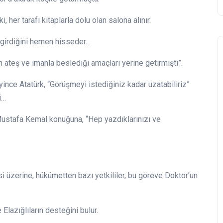
er tarafı kitaplarla dolu olan salona alınır.
 girdiğini hemen hisseder…
n ateş ve imanla beslediği amaçları yerine getirmişti”.
ince Atatürk, “Görüşmeyi istediğiniz kadar uzatabiliriz”
i…
 Mustafa Kemal konuğuna, “Hep yazdıklarınızı ve
üzerine, hükümetten bazı yetkililer, bu göreve Doktor’un
lazığlıların desteğini bulur.