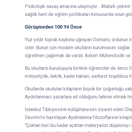
Psikolojik savaş amacına ulaşmıştır… Atatürk çekinir 
sağlık hem de eğitim politikaları konusunda onun gör
Görüşmeden 100 Yıl Önce
Yüz yıldır toprak kaybına uğrayan Osmanlı, ordunun m
ister. Bunun için modern okulların kurulmasını sağl
öğretmen çağırmak da vardır. Askeri Mühendislik ve T
Bu okulların kuruluşuyla birlikte öğrenciler de ilerici 
milliyetçilik, laiklik, kadın hakları, serbest teşebbüs 
Okullarda okutulan kitapların büyük bir çoğunluğu yaba
Aydınlanmacı yazarlara ait olduğunu tahmin etmek hi
İstanbul Tıbbiyesinin kütüphanesini ziyaret eden Char
Devrimi’ni hazırlayan Aydınlanma filozoflarının kitapla
“Çoktan beri bu kadar açıktan materyalist düşünceyi