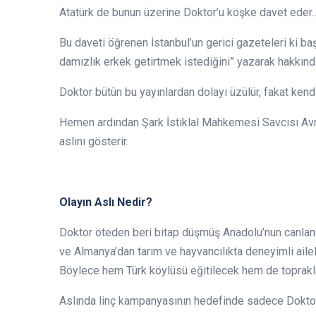
Atatürk de bunun üzerine Doktor’u köşke davet eder
Bu daveti öğrenen İstanbul’un gerici gazeteleri ki ba
damızlık erkek getirtmek istediğini” yazarak hakkında
Doktor bütün bu yayınlardan dolayı üzülür, fakat kend
Hemen ardından Şark İstiklal Mahkemesi Savcısı Avni 
aslını gösterir.
Olayın Aslı Nedir?
Doktor öteden beri bitap düşmüş Anadolu’nun canlandır
ve Almanya’dan tarım ve hayvancılıkta deneyimli ailel
Böylece hem Türk köylüsü eğitilecek hem de toprakla
Aslında linç kampanyasının hedefinde sadece Doktor d