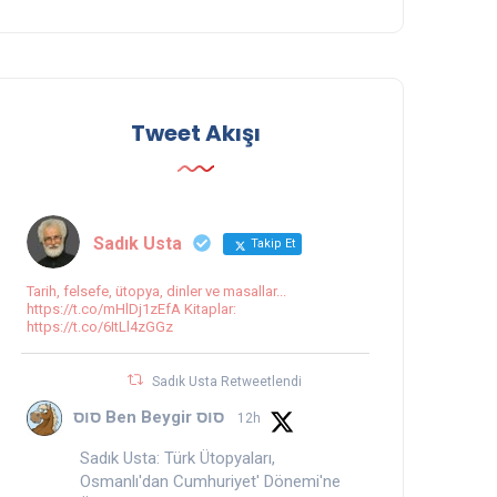
Tweet Akışı
Sadık Usta
Takip Et
Tarih, felsefe, ütopya, dinler ve masallar...
https://t.co/mHlDj1zEfA Kitaplar:
https://t.co/6ItLl4zGGz
Sadık Usta Retweetlendi
סוס Ben Beygir סוס
12h
Sadık Usta: Türk Ütopyaları,
Osmanlı'dan Cumhuriyet' Dönemi'ne