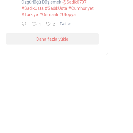
Özgürlüğü Düşlemek
@Sadik0707
#SadikUsta
#SadıkUsta
#Cumhuriyet
#Türkiye
#Osmanlı
#Ütopya
1
2
Twitter
Daha fazla yükle