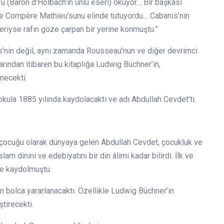
ü (Baron d’Holbach’ın ünlü eseri) okuyor… Bir başkası
n Le Compère Mathieu’sunu elinde tutuyordu… Cabanis’nin
riyse rafın göze çarpan bir yerine konmuştu.”
is’nin değil, aynı zamanda Rousseau’nun ve diğer devrimci
larından itibaren bu kitaplığa Ludwig Büchner’in,
enecekti.
okula 1885 yılında kaydolacaktı ve adı Abdullah Cevdet’ti.
n çocuğu olarak dünyaya gelen Abdullah Cevdet, çocukluk ve
m dinini ve edebiyatını bir din âlimi kadar bilirdi. İlk ve
ne kaydolmuştu.
 bolca yararlanacaktı. Özellikle Ludwig Büchner’in
ştirecekti.