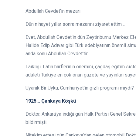
Abdullah Cevdet’in mezarı
Dün nihayet yıllar sonra mezarını ziyaret ettim…
Evet, Abdullah Cevdet’in dün Zeytinburnu Merkez Efe
Halide Edip Adıvar gibi Türk edebiyatının önemli sima
anda konu Abdullah Cevdet’tir…
Laikliği, Latin harflerinin önemini, çağdaş eğitim sist
adaleti Türkiye en çok onun gazete ve yayınları saye
Uyanık Bir Uyku, Cumhuriyet’in gizli programı mıydı?
1925… Çankaya Köşkü
Doktor, Ankara’ya indiği gün Halk Partisi Genel Sekre
bildirmişti.
Nitekim ertesi gün Çankaya’dan gelen otomobil Dokt