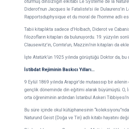
oturmuş dinsizliğin elkitabı Le Système de la Nature’
Diderot’nun Jacques le Fataliste’si ile Dulaurens’i
Rapportsduphysique et du moral de l’homme adlı ese
Tabii kitaplıkta sadece d’Holbach, Diderot ve Caban
filozofların kitapları da bulunuyordu. 19. yüzyılın son
Clausewitz’in, Comte’un, Mazzini’nin kitapları da ekl
İşte Atatürk’ün 1925 yılında görüştüğü Doktor da, bu 
İstibdat Rejiminin Baskıcı Yılları…
9 Eylül 1869 yılında Arapgir’de mutaassıp bir aileni
gençlik döneminde din eğitimi alarak büyümüştü. O, İsla
orta öğreniminin ardından İstanbul Askeri Tıbbiyesi’
Bu süre içinde okul kütüphanesinin “koleksiyonu”ndan
Naturund Geist (Doğa ve Tin) adlı kitabı hayatını deği