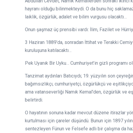
Abdullah Cevdet, Namık Kemallerden sonraki ikinci kuş
hayranı olduğu bilinmekteydi. O da bunu hiç saklamazdı
laiklik, özgürlük, adalet ve bilim vurgusu olacaktı…
Onun şaşmaz üç prensibi vardı: İlim, Fazilet ve Hürri
3 Haziran 1889’da, sonradan İttihat ve Terakki Cemiy
kuruluşuna katılacaktı…
Pek Uyanık Bir Uyku… Cumhuriyet’in gizli programı ol
Tanzimat aydınları Batıcıydı; 19. yüzyılın son çeyreğ
bağımsızlıkçı, cumhuriyetçi, özgürlükçü ve eşitlikçiyd
ama vatanseverliği Namık Kemal’den, özgürlük ve eşit
belirtirdi.
O hayatının sonuna kadar mevcut düzene itirazlar yönel
kurtulması için çareler düşündü. Bunun için 1897 yılın
sentezleyen Fünun ve Felsefe adlı bir çalışma da haz