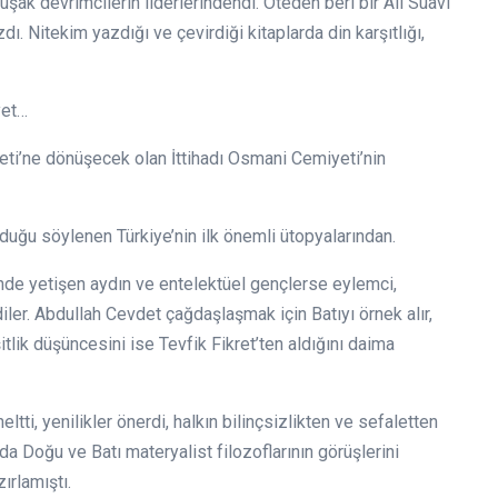
ak devrimcilerin liderlerindendi. Öteden beri bir Ali Suavi
. Nitekim yazdığı ve çevirdiği kitaplarda din karşıtlığı,
yet…
eti’ne dönüşecek olan İttihadı Osmani Cemiyeti’nin
duğu söylenen Türkiye’nin ilk önemli ütopyalarından.
inde yetişen aydın ve entelektüel gençlerse eylemci,
iler. Abdullah Cevdet çağdaşlaşmak için Batıyı örnek alır,
lik düşüncesini ise Tevfik Fikret’ten aldığını daima
tti, yenilikler önerdi, halkın bilinçsizlikten ve sefaletten
da Doğu ve Batı materyalist filozoflarının görüşlerini
ırlamıştı.