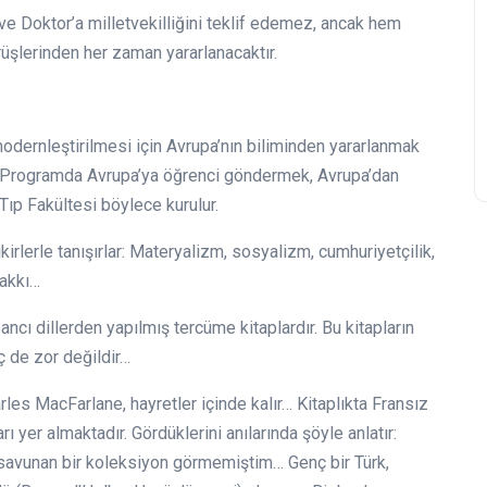
ve Doktor’a milletvekilliğini teklif edemez, ancak hem
üşlerinden her zaman yararlanacaktır.
odernleştirilmesi için Avrupa’nın biliminden yararlanmak
ar. Programda Avrupa’ya öğrenci göndermek, Avrupa’dan
ıp Fakültesi böylece kurulur.
fikirlerle tanışırlar: Materyalizm, sosyalizm, cumhuriyetçilik,
hakkı…
ncı dillerden yapılmış tercüme kitaplardır. Bu kitapların
ç de zor değildir…
les MacFarlane, hayretler içinde kalır… Kitaplıkta Fransız
rı yer almaktadır. Gördüklerini anılarında şöyle anlatır:
 savunan bir koleksiyon görmemiştim… Genç bir Türk,