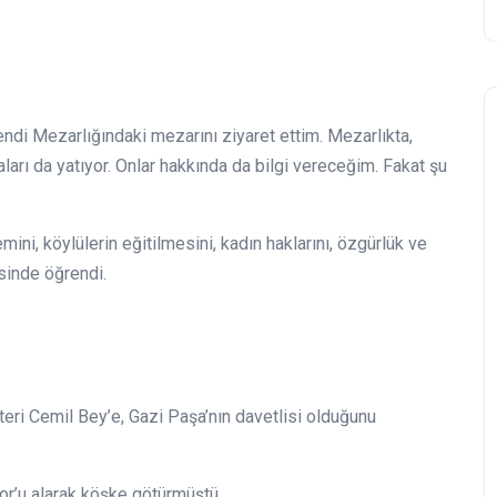
ndi Mezarlığındaki mezarını ziyaret ettim. Mezarlıkta,
ları da yatıyor. Onlar hakkında da bilgi vereceğim. Fakat şu
emini, köylülerin eğitilmesini, kadın haklarını, özgürlük ve
sinde öğrendi.
teri Cemil Bey’e, Gazi Paşa’nın davetlisi olduğunu
or’u alarak köşke götürmüştü.