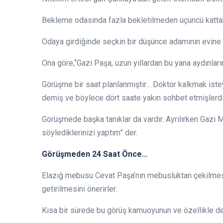
Bekleme odasında fazla bekletilmeden üçüncü kattaki, h
Odaya girdiğinde seçkin bir düşünce adamının evine
Ona göre,“Gazi Paşa, uzun yıllardan bu yana aydınları
Görüşme bir saat planlanmıştır… Doktor kalkmak istey
demiş ve böylece dört saate yakın sohbet etmişlerd
Görüşmede başka tanıklar da vardır. Ayrılırken Gazi
söylediklerinizi yaptım” der.
Görüşmeden 24 Saat Önce…
Elazığ mebusu Cevat Paşa’nın mebusluktan çekilmesi 
getirilmesini önerirler.
Kısa bir sürede bu görüş kamuoyunun ve özellikle de E