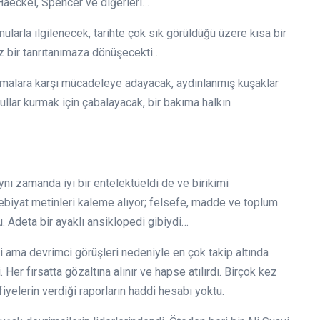
Haeckel, Spencer ve diğerleri…
konularla ilgilenecek, tarihte çok sık görüldüğü üzere kısa bir
az bir tanrıtanımaza dönüşecekti…
ğmalara karşı mücadeleye adayacak, aydınlanmış kuşaklar
llar kurmak için çabalayacak, bir bakıma halkın
ynı zamanda iyi bir entelektüeldi de ve birikimi
edebiyat metinleri kaleme alıyor; felsefe, madde ve toplum
. Adeta bir ayaklı ansiklopedi gibiydi…
i ama devrimci görüşleri nedeniyle en çok takip altında
Her fırsatta gözaltına alınır ve hapse atılırdı. Birçok kez
iyelerin verdiği raporların haddi hesabı yoktu.