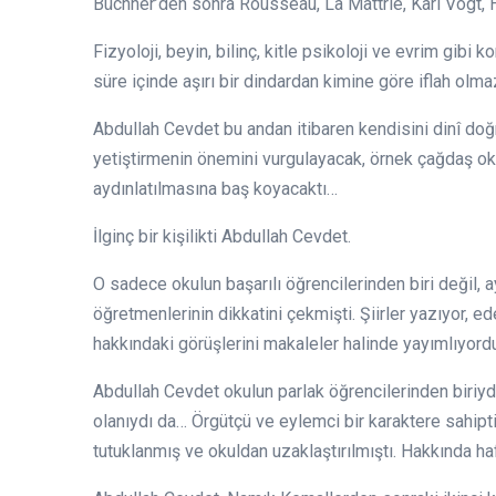
Büchner’den sonra Rousseau, La Mattrie, Karl Vogt, 
Fizyoloji, beyin, bilinç, kitle psikoloji ve evrim gibi 
süre içinde aşırı bir dindardan kimine göre iflah olm
Abdullah Cevdet bu andan itibaren kendisini dinî do
yetiştirmenin önemini vurgulayacak, örnek çağdaş oku
aydınlatılmasına baş koyacaktı…
İlginç bir kişilikti Abdullah Cevdet.
O sadece okulun başarılı öğrencilerinden biri değil, a
öğretmenlerinin dikkatini çekmişti. Şiirler yazıyor, 
hakkındaki görüşlerini makaleler halinde yayımlıyordu
Abdullah Cevdet okulun parlak öğrencilerinden biriyd
olanıydı da… Örgütçü ve eylemci bir karaktere sahipti. 
tutuklanmış ve okuldan uzaklaştırılmıştı. Hakkında haf