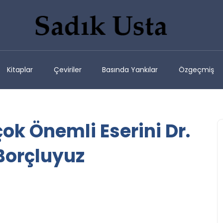
Kitaplar
Çeviriler
Basında Yankılar
Özgeçmiş
k Önemli Eserini Dr.
Borçluyuz