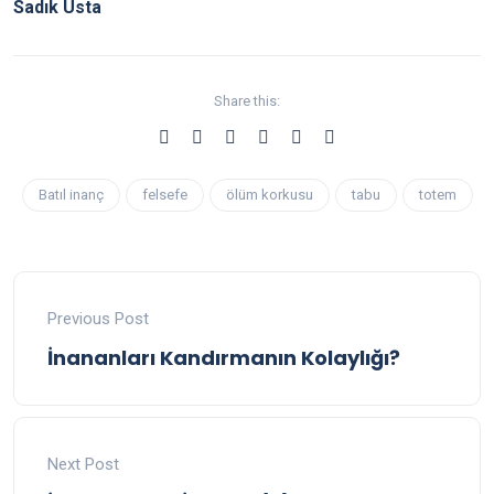
Sadık Usta
Share this:
Batıl inanç
felsefe
ölüm korkusu
tabu
totem
Previous Post
İnananları Kandırmanın Kolaylığı?
Next Post