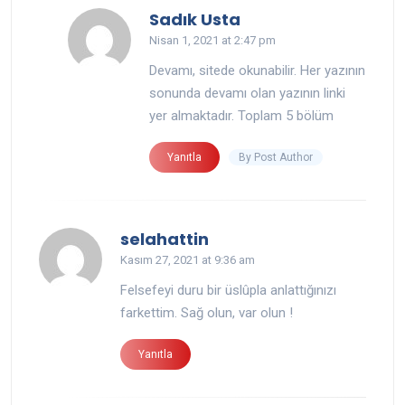
says:
Sadık Usta
Nisan 1, 2021 at 2:47 pm
Devamı, sitede okunabilir. Her yazının
sonunda devamı olan yazının linki
yer almaktadır. Toplam 5 bölüm
By Post Author
Yanıtla
says:
selahattin
Kasım 27, 2021 at 9:36 am
Felsefeyi duru bir üslûpla anlattığınızı
farkettim. Sağ olun, var olun !
Yanıtla