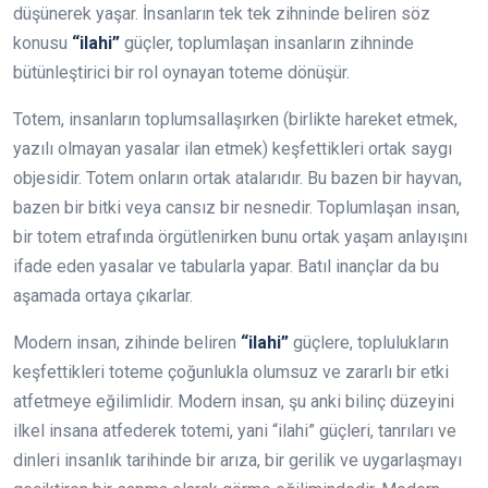
düşünerek yaşar. İnsanların tek tek zihninde beliren söz
konusu
“ilahi”
güçler, toplumlaşan insanların zihninde
bütünleştirici bir rol oynayan toteme dönüşür.
Totem, insanların toplumsallaşırken (birlikte hareket etmek,
yazılı olmayan yasalar ilan etmek) keşfettikleri ortak saygı
objesidir. Totem onların ortak atalarıdır. Bu bazen bir hayvan,
bazen bir bitki veya cansız bir nesnedir. Toplumlaşan insan,
bir totem etrafında örgütlenirken bunu ortak yaşam anlayışını
ifade eden yasalar ve tabularla yapar. Batıl inançlar da bu
aşamada ortaya çıkarlar.
Modern insan, zihinde beliren
“ilahi”
güçlere, toplulukların
keşfettikleri toteme çoğunlukla olumsuz ve zararlı bir etki
atfetmeye eğilimlidir. Modern insan, şu anki bilinç düzeyini
ilkel insana atfederek totemi, yani “ilahi” güçleri, tanrıları ve
dinleri insanlık tarihinde bir arıza, bir gerilik ve uygarlaşmayı