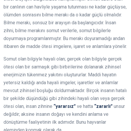
bir canlının can havliyle yaşama tutunması ne kadar güçlüyse,
ölümden sonrasını bilme merakı da o kadar güçlü olmalıdır.
Bilme merakı, sonsuz bir arayışın da başlangıcıdır. İnsan
zihni, bilme merakını somut verilerle, somut bilgilerle
doyurmaya programlanmıştır. Bu merakı doyuramadığı andan
itibaren de madde ötesi imgelere, işaret ve anlamlara yönelir.
Somut olan bilgiyle hayali olan; gerçek olan bilgiyle gerçek
ötesi olan bir sarmaşık gibi birbirilerine dolanarak zihinsel
enerjimizin tükenmez yakıtını oluştururlar. Maddi hayatın
yetersiz kaldığı anda hayali imgeler, işaretler ve anlamlar
mevcut zihinsel boşluğu doldurmaktadır. Birçok insanın hatalı
bir şekilde düşündüğü gibi zihindeki hayali olan veya gerçek
ötesi olan, insan zihnine
“yararsız”
ve hatta
“zararlı”
unsur
değildir; aksine insanın doğayı ve kendini anlama ve
dönüştürme faaliyetinin ilk adımıdır. Bunu hayvanlar
aleminden kopmak olarak da