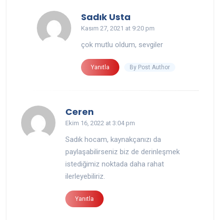
says:
Sadık Usta
Kasım 27, 2021 at 9:20 pm
çok mutlu oldum, sevgiler
By Post Author
Yanıtla
says:
Ceren
Ekim 16, 2022 at 3:04 pm
Sadık hocam, kaynakçanızı da
paylaşabilirseniz biz de derinleşmek
istediğimiz noktada daha rahat
ilerleyebiliriz.
Yanıtla