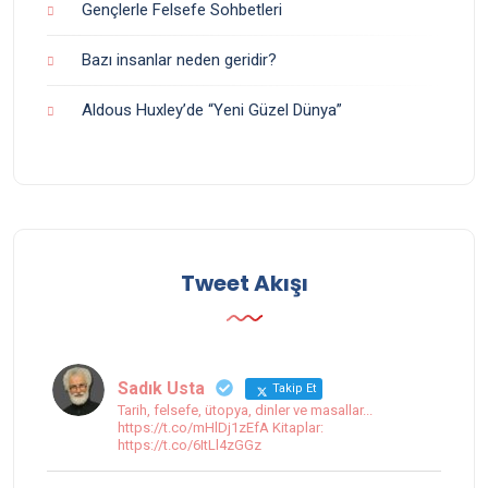
Gençlerle Felsefe Sohbetleri
Bazı insanlar neden geridir?
Aldous Huxley’de “Yeni Güzel Dünya”
Tweet Akışı
Sadık Usta
Takip Et
Tarih, felsefe, ütopya, dinler ve masallar...
https://t.co/mHlDj1zEfA Kitaplar:
https://t.co/6ItLl4zGGz