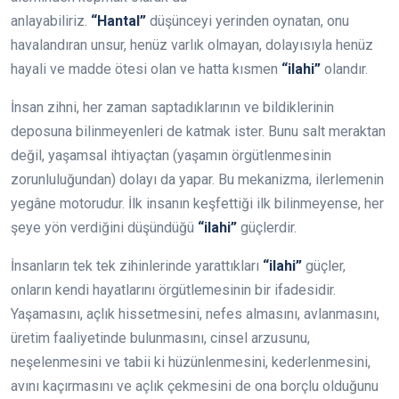
anlayabiliriz.
“Hantal”
düşünceyi yerinden oynatan, onu
havalandıran unsur, henüz varlık olmayan, dolayısıyla henüz
hayali ve madde ötesi olan ve hatta kısmen
“ilahi”
olandır.
İnsan zihni, her zaman saptadıklarının ve bildiklerinin
deposuna bilinmeyenleri de katmak ister. Bunu salt meraktan
değil, yaşamsal ihtiyaçtan (yaşamın örgütlenmesinin
zorunluluğundan) dolayı da yapar. Bu mekanizma, ilerlemenin
yegâne motorudur. İlk insanın keşfettiği ilk bilinmeyense, her
şeye yön verdiğini düşündüğü
“ilahi”
güçlerdir.
İnsanların tek tek zihinlerinde yarattıkları
“ilahi”
güçler,
onların kendi hayatlarını örgütlemesinin bir ifadesidir.
Yaşamasını, açlık hissetmesini, nefes almasını, avlanmasını,
üretim faaliyetinde bulunmasını, cinsel arzusunu,
neşelenmesini ve tabii ki hüzünlenmesini, kederlenmesini,
avını kaçırmasını ve açlık çekmesini de ona borçlu olduğunu