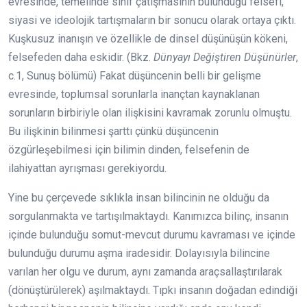
evresinde, temelinde sınıf çatışmasının bulunduğu felsefi,
siyasi ve ideolojik tartışmaların bir sonucu olarak ortaya çıktı.
Kuşkusuz inanışın ve özellikle de dinsel düşünüşün kökeni,
felsefeden daha eskidir. (Bkz.
Dünyayı Değiştiren Düşünürler
,
c.1, Sunuş bölümü) Fakat düşüncenin belli bir gelişme
evresinde, toplumsal sorunlarla inançtan kaynaklanan
sorunların birbiriyle olan ilişkisini kavramak zorunlu olmuştu.
Bu ilişkinin bilinmesi şarttı çünkü düşüncenin
özgürleşebilmesi için bilimin dinden, felsefenin de
ilahiyattan ayrışması gerekiyordu.
Yine bu çerçevede sıklıkla insan bilincinin ne olduğu da
sorgulanmakta ve tartışılmaktaydı. Kanımızca bilinç, insanın
içinde bulunduğu somut-mevcut durumu kavraması ve içinde
bulunduğu durumu aşma iradesidir. Dolayısıyla bilincine
varılan her olgu ve durum, aynı zamanda araçsallaştırılarak
(dönüştürülerek) aşılmaktaydı. Tıpkı insanın doğadan edindiği