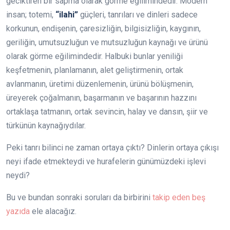
geciktiren bir sapma olarak görme eğilimindedir. Modern
insan; totemi,
“ilahi”
güçleri, tanrıları ve dinleri sadece
korkunun, endişenin, çaresizliğin, bilgisizliğin, kaygının,
geriliğin, umutsuzluğun ve mutsuzluğun kaynağı ve ürünü
olarak görme eğilimindedir. Halbuki bunlar yeniliği
keşfetmenin, planlamanın, alet geliştirmenin, ortak
avlanmanın, üretimi düzenlemenin, ürünü bölüşmenin,
üreyerek çoğalmanın, başarmanın ve başarının hazzını
ortaklaşa tatmanın, ortak sevincin, halay ve dansın, şiir ve
türkünün kaynağıydılar.
Peki tanrı bilinci ne zaman ortaya çıktı? Dinlerin ortaya çıkışı
neyi ifade etmekteydi ve hurafelerin günümüzdeki işlevi
neydi?
Bu ve bundan sonraki soruları da birbirini
takip eden beş
yazıda
ele alacağız.