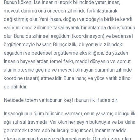
Bunun kökeni ise insanın ütopik bilincinde yatar. İnsan,
mevcut durumu onu önceden zihninde farklılaştırarak
değiştirmiş olur. Yani insan, doğayı ve doğayla birlikte kendi
varlığını önce zihninde tasarlayarak bir anlamda dönüştürmüş
olur. Bunu da zihinsel eşgüdüm (koordinasyon) ve bedensel
örgütlenmeyle başarır. Bilinçsizlik, bir yönüyle zihindeki
eşgüdüm ve bedensel örgütlenme eksikliğidir. Bu yüzden
insanın hayvanlardan temel farkı, maddi dünyanın ve somut
alanın ötesine geçme ve mevcut olmayan durumları zihinde
koordine (tasarı) etmesidir. Buna inanç ve yüce varlık bilinci
de dahildir.
Neticede totem ve tabunun keşfi bunun ilk ifadesidir.
İnsanoğlunun ölüm bilincine varması, onun yaşamış olduğu ilk
ağır ruhsal travmadır. Var olan her şeyin bütünüyle ve bir daha
gelmemek üzere son bulacağı düşüncesi, insanın madde
ötesi arayışını dizginsizce kamçılamıştır. Ölmek üzere olan