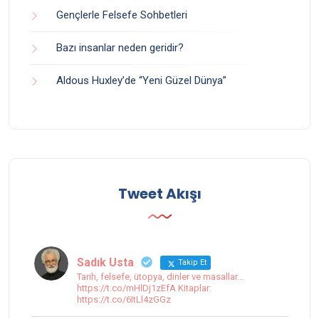
Gençlerle Felsefe Sohbetleri
Bazı insanlar neden geridir?
Aldous Huxley’de “Yeni Güzel Dünya”
Tweet Akışı
Sadık Usta
Takip Et
Tarih, felsefe, ütopya, dinler ve masallar...
https://t.co/mHlDj1zEfA Kitaplar:
https://t.co/6ItLl4zGGz