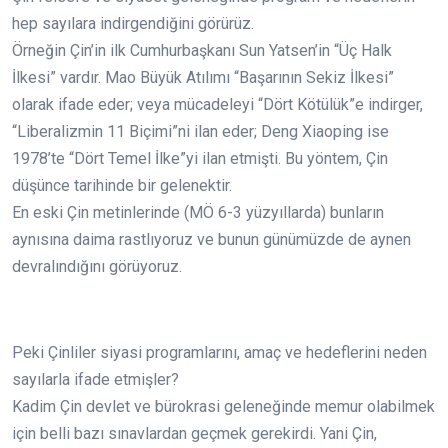
hep sayılara indirgendiğini görürüz.
Örneğin Çin’in ilk Cumhurbaşkanı Sun Yatsen’in “Üç Halk
İlkesi” vardır. Mao Büyük Atılımı “Başarının Sekiz İlkesi”
olarak ifade eder; veya mücadeleyi “Dört Kötülük”e indirger,
“Liberalizmin 11 Biçimi”ni ilan eder; Deng Xiaoping ise
1978’te “Dört Temel İlke”yi ilan etmişti. Bu yöntem, Çin
düşünce tarihinde bir gelenektir.
En eski Çin metinlerinde (MÖ 6-3 yüzyıllarda) bunların
aynısına daima rastlıyoruz ve bunun günümüzde de aynen
devralındığını görüyoruz.
Peki Çinliler siyasi programlarını, amaç ve hedeflerini neden
sayılarla ifade etmişler?
Kadim Çin devlet ve bürokrasi geleneğinde memur olabilmek
için belli bazı sınavlardan geçmek gerekirdi. Yani Çin,