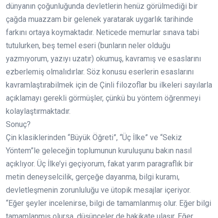
dünyanın çoğunluğunda devletlerin henüz görülmediği bir
çağda muazzam bir gelenek yaratarak uygarlık tarihinde
farkını ortaya koymaktadır. Neticede memurlar sınava tabi
tutulurken, beş temel eseri (bunların neler olduğu
yazmıyorum, yazıyı uzatır) okumuş, kavramış ve esaslarını
ezberlemiş olmalıdırlar. Söz konusu eserlerin esaslarını
kavramlaştırabilmek için de Çinli filozoflar bu ilkeleri sayılarla
açıklamayı gerekli görmüşler, çünkü bu yöntem öğrenmeyi
kolaylaştırmaktadır.
Sonuç?
Çin klasiklerinden “Büyük Öğreti”, “Üç İlke” ve “Sekiz
Yöntem”le geleceğin toplumunun kuruluşunu bakın nasıl
açıklıyor. Üç İlke’yi geçiyorum, fakat yarım paragraflık bir
metin deneyselcilik, gerçeğe dayanma, bilgi kuramı,
devletleşmenin zorunluluğu ve ütopik mesajlar içeriyor.
“Eğer şeyler incelenirse, bilgi de tamamlanmış olur. Eğer bilgi
tamamlanmış olursa, düşünceler de hakikate ulaşır. Eğer