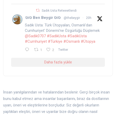
Sadık Usta Retweetlendi
סוס Ben Beygir סוס
@thebeygir
·
20h
Sadık Usta: Türk Ütopyaları, Osmanlı'dan
Cumhuriyet' Dönemi'ne Özgürlüğü Düşlemek
@Sadik0707
#SadikUsta
#SadıkUsta
#Cumhuriyet
#Türkiye
#Osmanlı
#Ütopya
1
2
Twitter
Daha fazla yükle
İnsan yanılgılarından ve hatalarından beslenir. Gerçi birçok insan
bunu kabul etmez ama insanlar başarılarını, biraz da dostlarının
uyarı, öneri ve eleştirilerine borçludur. Siz değerli okurların
yaptıkları eleştiri, öneri ve uyarılar bize doğru olanın nasıl