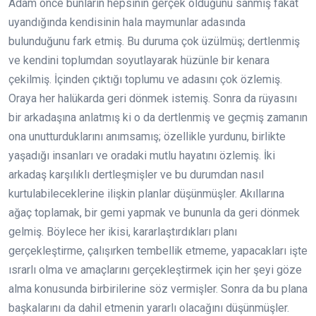
Adam önce bunların hepsinin gerçek olduğunu sanmış fakat
uyandığında kendisinin hala maymunlar adasında
bulunduğunu fark etmiş. Bu duruma çok üzülmüş; dertlenmiş
ve kendini toplumdan soyutlayarak hüzünle bir kenara
çekilmiş. İçinden çıktığı toplumu ve adasını çok özlemiş.
Oraya her halükarda geri dönmek istemiş. Sonra da rüyasını
bir arkadaşına anlatmış ki o da dertlenmiş ve geçmiş zamanın
ona unutturduklarını anımsamış; özellikle yurdunu, birlikte
yaşadığı insanları ve oradaki mutlu hayatını özlemiş. İki
arkadaş karşılıklı dertleşmişler ve bu durumdan nasıl
kurtulabileceklerine ilişkin planlar düşünmüşler. Akıllarına
ağaç toplamak, bir gemi yapmak ve bununla da geri dönmek
gelmiş. Böylece her ikisi, kararlaştırdıkları planı
gerçekleştirme, çalışırken tembellik etmeme, yapacakları işte
ısrarlı olma ve amaçlarını gerçekleştirmek için her şeyi göze
alma konusunda birbirilerine söz vermişler. Sonra da bu plana
başkalarını da dahil etmenin yararlı olacağını düşünmüşler.