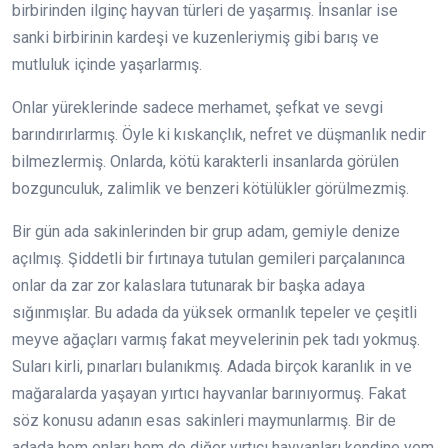
birbirinden ilginç hayvan türleri de yaşarmış. İnsanlar ise
sanki birbirinin kardeşi ve kuzenleriymiş gibi barış ve
mutluluk içinde yaşarlarmış.
Onlar yüreklerinde sadece merhamet, şefkat ve sevgi
barındırırlarmış. Öyle ki kıskançlık, nefret ve düşmanlık nedir
bilmezlermiş. Onlarda, kötü karakterli insanlarda görülen
bozgunculuk, zalimlik ve benzeri kötülükler görülmezmiş.
Bir gün ada sakinlerinden bir grup adam, gemiyle denize
açılmış. Şiddetli bir fırtınaya tutulan gemileri parçalanınca
onlar da zar zor kalaslara tutunarak bir başka adaya
sığınmışlar. Bu adada da yüksek ormanlık tepeler ve çeşitli
meyve ağaçları varmış fakat meyvelerinin pek tadı yokmuş.
Suları kirli, pınarları bulanıkmış. Adada birçok karanlık in ve
mağaralarda yaşayan yırtıcı hayvanlar barınıyormuş. Fakat
söz konusu adanın esas sakinleri maymunlarmış. Bir de
adada hem onları hem de diğer yırtıcı hayvanları kendine yem