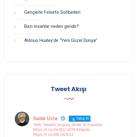
Gençlerle Felsefe Sohbetleri
Bazı insanlar neden geridir?
Aldous Huxley’de “Yeni Güzel Dünya”
Tweet Akışı
Sadık Usta
Takip Et
Tarih, felsefe, ütopya, dinler ve masallar...
https://t.co/mHlDj1zEfA Kitaplar:
https://t.co/6ItLl4zGGz