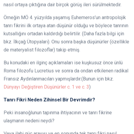
nasıl ortaya çıktığına dair birçok görüş ileri sürülmektedir.
Örneğin MÖ 4. yüzyılda yaşamış Euhemeros’un antropolojik
tanrı fikrini ilk ortaya atan düşünür olduğu ve böylece tanrının
kutsallığını ortadan kaldırdığı belirtilir. (Daha fazla bilgi için
bkz. İlkçağ Ütopyaları). Onu sonra başka düşünürler (özellikle
de materyalist filozoflar) takip etmiş.
Bu konudaki en ilginç açıklamaları ise kuşkusuz önce ünlü
Roma filozofu Lucretius ve sonra da ondan etkilenen radikal
Fransız Aydınlanmacıları yapmışlardır.(Bunun için bkz.
Dünyayı Değiştiren Düşünürler c. 1 ve c. 3
)
Tanrı Fikri Neden Zihinsel Bir Devrimdir?
Peki insanoğlunun tapınma ihtiyacının ve tanrı fikrine
ulaşmanın nedeni neydi?
Veya ilahi güç arayışı ve en sonunda tek tanrı fikri nasıl