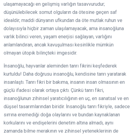
ulaşamayacağı en gelişmiş varlığın tasavvurudur;
düşünülebilecek somut olguların da ötesine geçen saf
idealdir; maddi dünyanın ufkundan da öte mutlak ruhun ve
dolayısıyla hiçbir zaman ulaşılamayacak, ama insanoğluna
varlık bilinci veren, yaşam enerjisi sağlayan, varlığını
anlamlandıran, ancak kavuşulması kesinlikle mümkün
olmayan ütopik bilinçteki imgesidir.
İnsanoğlu, hayvanlar aleminden tanrı fikrini keşfederek
kurtuldu! Daha doğrusu insanoğlu, kendisine tanrı yaratarak
insanlaştı. Tanrı fikri bir bakıma, insanın insan olmasının en
güçlü ifadesi olarak ortaya çıktı. Çünkü tanrı fikri,
insanoğlunun zihinsel yaratıcılığının en uç, en sanatsal ve en
düşsel tasarımlarından biridir. İnsanoğlu tanrı fikriyle, sadece
sırrına eremediği doğa olaylarını ve bundan kaynaklanan
korkularını ve endişelerini denetim altına almadı, aynı
zamanda bilme merakının ve zihinsel yeteneklerinin de