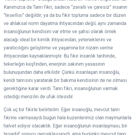
Kanımızca da Tanrı fikri, sadece “zavallı ve çaresiz” insanın
“tesellisi” değildir; ya da bu fikir topluma sadece bir düzen
ve ahlaksal norm dayatma ihtiyacından değil, aynı zamanda
insanoğlunun kendisini var etme ve şahsi olarak örnek
alacağı ideal bir kimlik ihtiyacından, yeteneklerini ve
yaratıcılığını geliştirme ve yaşamına bir nizam verme
ihtiyacından kaynaklanmıştır. Bu fikir insanlık tarihinde,
tekerleğin keşfinden, enerjinin sakınım yasasının
bulunuşundan daha etkilidir. Çünkü insanlaşan insanoğlu,
kendi tanrısını yaratarak bir bakıma kendisinin de ne olması
gerektiğine karar verdi. Tanrı fikri, insanoğlunun varmak
istediği menzilin de ufuk ötesidir.
Çok uç bir fikirle belirtelim: Eğer insanoğlu, mevcut tanrı
fikrine varmasaydı bugün hala kuzenlerimiz olan maymunlarla
halvet ediyor olacaktık. Eğer insanoğlunun insanlaşması, bir
tesadüf sonucu gerçekleşseydi, ama bugünkü mevcut tanrı