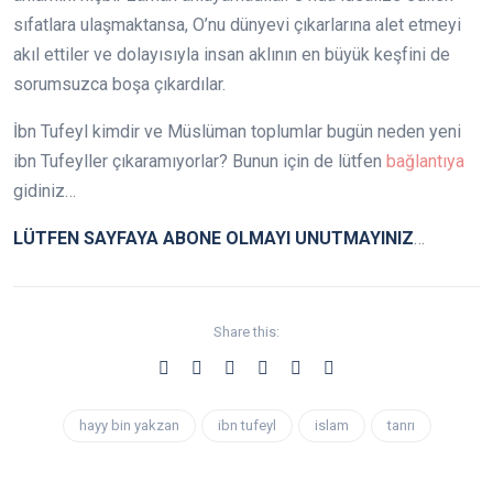
sıfatlara ulaşmaktansa, O’nu dünyevi çıkarlarına alet etmeyi
akıl ettiler ve dolayısıyla insan aklının en büyük keşfini de
sorumsuzca boşa çıkardılar.
İbn Tufeyl kimdir ve Müslüman toplumlar bugün neden yeni
ibn Tufeyller çıkaramıyorlar? Bunun için de lütfen
bağlantıya
gidiniz…
LÜTFEN SAYFAYA ABONE OLMAYI UNUTMAYINIZ
…
Share this:
hayy bin yakzan
ibn tufeyl
islam
tanrı