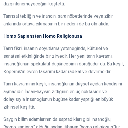
dizginlenemeyeceğini keşfetti.
Tanrısal tebliğin ve inancın, sara nöbetlerinde veya zikir
anlarında ortaya çıkmasının bir nedeni de bu olmalıdır.
Homo Sapiensten Homo Religiosusa
Tanrı fikri, insanın soyutlama yeteneğinde, kültürel ve
sanatsal etkinliğinde bir zirvedir. Her yeni tanrı kavramı,
insanoğlunun spekülatif düşüncesinin doruğudur da. Bu keşif,
Kopernik’in evren tasarımı kadar radikal ve devrimcidir.
Tanrı kavramının keşfi, insanoğlunun düşsel açıdan kendisini
aşmasıdır. İnsan-hayvan zıtlığının en uç noktasıdır ve
dolayısıyla insanoğlunun bugüne kadar yaptığı en büyük
zihinsel keşiftir.
Saygın bilim adamlarının da saptadıkları gibi insanoğlu,
“homo sapiens” olduğu andan itibaren “homo religiosus”tur.