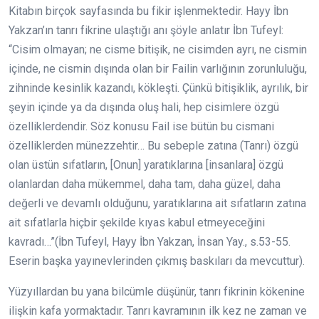
Kitabın birçok sayfasında bu fikir işlenmektedir. Hayy İbn
Yakzan’ın tanrı fikrine ulaştığı anı şöyle anlatır İbn Tufeyl:
“Cisim olmayan; ne cisme bitişik, ne cisimden ayrı, ne cismin
içinde, ne cismin dışında olan bir Failin varlığının zorunluluğu,
zihninde kesinlik kazandı, kökleşti. Çünkü bitişiklik, ayrılık, bir
şeyin içinde ya da dışında oluş hali, hep cisimlere özgü
özelliklerdendir. Söz konusu Fail ise bütün bu cismani
özelliklerden münezzehtir… Bu sebeple zatına (Tanrı) özgü
olan üstün sıfatların, [Onun] yaratıklarına [insanlara] özgü
olanlardan daha mükemmel, daha tam, daha güzel, daha
değerli ve devamlı olduğunu, yaratıklarına ait sıfatların zatına
ait sıfatlarla hiçbir şekilde kıyas kabul etmeyeceğini
kavradı…”(İbn Tufeyl, Hayy İbn Yakzan, İnsan Yay., s.53-55.
Eserin başka yayınevlerinden çıkmış baskıları da mevcuttur).
Yüzyıllardan bu yana bilcümle düşünür, tanrı fikrinin kökenine
ilişkin kafa yormaktadır. Tanrı kavramının ilk kez ne zaman ve