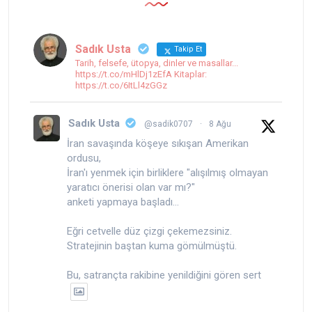
Sadık Usta
Takip Et
Tarih, felsefe, ütopya, dinler ve masallar...
https://t.co/mHlDj1zEfA Kitaplar:
https://t.co/6ItLl4zGGz
Sadık Usta
@sadik0707
·
8 Ağu
İran savaşında köşeye sıkışan Amerikan
ordusu,
İran'ı yenmek için birliklere "alışılmış olmayan
yaratıcı önerisi olan var mı?"
anketi yapmaya başladı...
Eğri cetvelle düz çizgi çekemezsiniz.
Stratejinin baştan kuma gömülmüştü.
Bu, satrançta rakibine yenildiğini gören sert