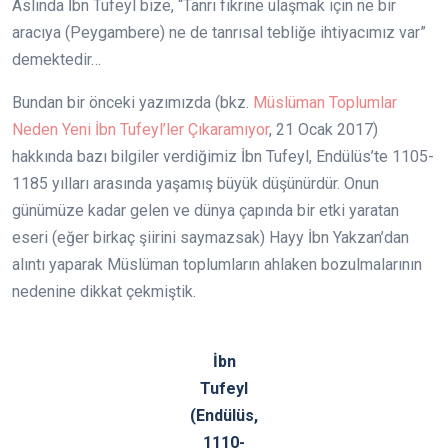
Aslında İbn Tufeyl bize, “Tanrı fikrine ulaşmak için ne bir
aracıya (Peygambere) ne de tanrısal tebliğe ihtiyacımız var”
demektedir…
Bundan bir önceki yazımızda (bkz.
Müslüman Toplumlar
Neden Yeni İbn Tufeyl’ler Çıkaramıyor
, 21 Ocak 2017)
hakkında bazı bilgiler verdiğimiz İbn Tufeyl, Endülüs’te 1105-
1185 yılları arasında yaşamış büyük düşünürdür. Onun
günümüze kadar gelen ve dünya çapında bir etki yaratan
eseri (eğer birkaç şiirini saymazsak) Hayy İbn Yakzan’dan
alıntı yaparak Müslüman toplumların ahlaken bozulmalarının
nedenine dikkat çekmiştik.
İbn
Tufeyl
(Endülüs,
1110-