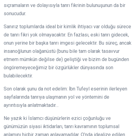
sıçramaların ve dolayısıyla tanrı fikrinin bulunuşunun da bir
sonucudur.
Sanırız toplumlarda ideal bir kimlik ihtiyacı var olduğu sürece
de tanrı fikri yok olmayacaktır. En fazlası, eski tanrı gidecek,
onun yerine bir başka tanrı imgesi gelecektir. Bu süreç, ancak
insanoğlunun olağanüstü (bunu bile tam olarak tasavvur
etmem mümkün değilse de) geliştiği ve bizim de bugünden
öngöremeyeceğimiz bir özgürlükler dünyasında son
bulabilecektir.
Son olarak şunu da not edelim: İbn Tufeyl eserinin ilerleyen
sayfalarında tanrıya ulaşmanın yol ve yöntemini de
ayrıntısıyla anlatmaktadır…
Ne yazık ki İslamcı düşünürlerin ezici çoğunluğu ve
günümüzün siyasi iktidarları, tanrı kavramının toplumsal
anlamını hiçbir zaman anlayamadılar. O’nda idealize edilen