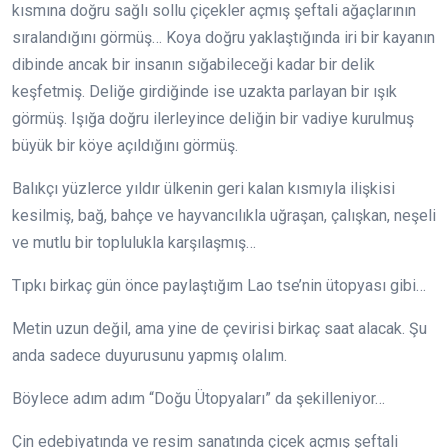
kısmına doğru sağlı sollu çiçekler açmış şeftali ağaçlarının
sıralandığını görmüş… Koya doğru yaklaştığında iri bir kayanın
dibinde ancak bir insanın sığabileceği kadar bir delik
keşfetmiş. Deliğe girdiğinde ise uzakta parlayan bir ışık
görmüş. Işığa doğru ilerleyince deliğin bir vadiye kurulmuş
büyük bir köye açıldığını görmüş.
Balıkçı yüzlerce yıldır ülkenin geri kalan kısmıyla ilişkisi
kesilmiş, bağ, bahçe ve hayvancılıkla uğraşan, çalışkan, neşeli
ve mutlu bir toplulukla karşılaşmış…
Tıpkı birkaç gün önce paylaştığım Lao tse’nin ütopyası gibi…
Metin uzun değil, ama yine de çevirisi birkaç saat alacak. Şu
anda sadece duyurusunu yapmış olalım.
Böylece adım adım “Doğu Ütopyaları” da şekilleniyor…
Çin edebiyatında ve resim sanatında çiçek açmış şeftali