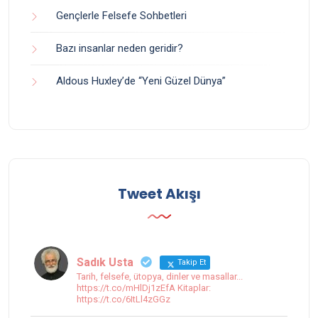
Gençlerle Felsefe Sohbetleri
Bazı insanlar neden geridir?
Aldous Huxley’de “Yeni Güzel Dünya”
Tweet Akışı
Sadık Usta
Takip Et
Tarih, felsefe, ütopya, dinler ve masallar...
https://t.co/mHlDj1zEfA Kitaplar:
https://t.co/6ItLl4zGGz