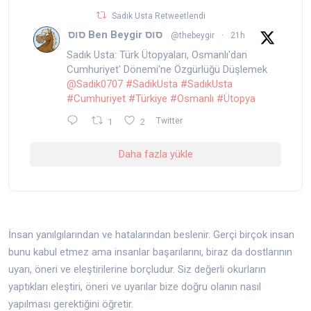
Sadık Usta Retweetlendi
סוס Ben Beygir סוס
@thebeygir
·
21h
Sadık Usta: Türk Ütopyaları, Osmanlı'dan
Cumhuriyet' Dönemi'ne Özgürlüğü Düşlemek
@Sadik0707
#SadikUsta
#SadıkUsta
#Cumhuriyet
#Türkiye
#Osmanlı
#Ütopya
1
2
Twitter
Daha fazla yükle
İnsan yanılgılarından ve hatalarından beslenir. Gerçi birçok insan
bunu kabul etmez ama insanlar başarılarını, biraz da dostlarının
uyarı, öneri ve eleştirilerine borçludur. Siz değerli okurların
yaptıkları eleştiri, öneri ve uyarılar bize doğru olanın nasıl
yapılması gerektiğini öğretir.