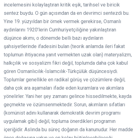
incelemesini kolaylaştıran kritik eşik, tarihsel ve biricik
sentez buydu. O gün açısından da en devrimci sentezdi bu.
Yine 19. yüzyıldan bir örnek vermek gerekirse, Osmanlı
aydınlarını 1920’lerin Cumhuriyetçiliğine yakınlaştıran
düşünce akımı, o dönemde belli bazı aydınların
şahsiyetlerinde ifadesini bulan (teorik anlamda ileri fakat
toplumun ihtiyacına yanıt vermekten uzak olan) materyalizm,
halkçılık ve sosyalizm fikri değil, toplumda daha çok kabul
gören Osmanlıcılık-İslamcılık-Türkçülük düşüncesiydi.
Toplumlar genellikle en radikal görüş ve çözümlere değil,
daha çok ara aşamaları ifade eden kuramlara ve akımlara
yönelirler. Yani her şey zamanı gelince hissedilmekte, kayda
geçmekte ve özümsenmektedir. Sorun, akımların sıfatları
(komünist adını kullanarak demokratik devrim programı
uygulamak gibi) değil, topluma önerdikleri programın
içeriğidir. Aslında bu süreç doğanın da kanunudur. Her madde
önce doğasına yakın ve en kolay bütünleşebileceği