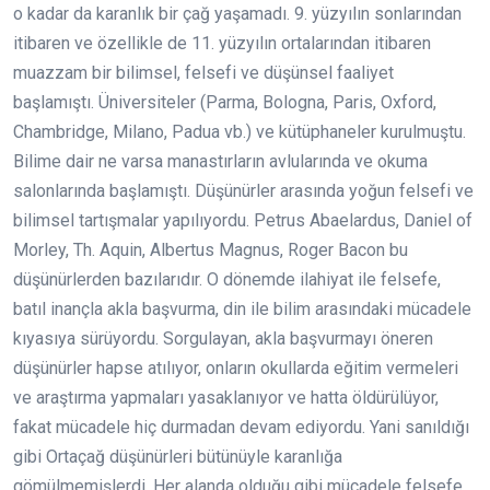
o kadar da karanlık bir çağ yaşamadı. 9. yüzyılın sonlarından
itibaren ve özellikle de 11. yüzyılın ortalarından itibaren
muazzam bir bilimsel, felsefi ve düşünsel faaliyet
başlamıştı. Üniversiteler (Parma, Bologna, Paris, Oxford,
Chambridge, Milano, Padua vb.) ve kütüphaneler kurulmuştu.
Bilime dair ne varsa manastırların avlularında ve okuma
salonlarında başlamıştı. Düşünürler arasında yoğun felsefi ve
bilimsel tartışmalar yapılıyordu. Petrus Abaelardus, Daniel of
Morley, Th. Aquin, Albertus Magnus, Roger Bacon bu
düşünürlerden bazılarıdır. O dönemde ilahiyat ile felsefe,
batıl inançla akla başvurma, din ile bilim arasındaki mücadele
kıyasıya sürüyordu. Sorgulayan, akla başvurmayı öneren
düşünürler hapse atılıyor, onların okullarda eğitim vermeleri
ve araştırma yapmaları yasaklanıyor ve hatta öldürülüyor,
fakat mücadele hiç durmadan devam ediyordu. Yani sanıldığı
gibi Ortaçağ düşünürleri bütünüyle karanlığa
gömülmemişlerdi. Her alanda olduğu gibi mücadele felsefe