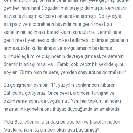
kentler kurulmuş, tersane ve limanlar faaliyete geçmiş, ticaret
gemileri harıl harıl Doğudan mal taşıyıp durmuştu; kervanların
sayısı fazlalaşmış, ticaret onlarca kat artmıştı. Dolayısıyla
sahipsiz yeni toprakların bayındır hale getirilmesi, su
kanallarının açılması, bataklıkların kurutularak verimli hale
getirilmesi, yeni teknolojinin keşfedilmesi, bilimsel çabaların
artması, aklın kullanılması ve sorgulamanın başlaması,
bilimsel eğitim ve düşüncenin devreye girmesi, felsefenin
öneminin anlaşılması vs… Farabi çok veciz bir şekilde şunu
söyler: “Bizim olan felsefe, yeniden anayurduna dönmüştür.”
Bu gelişmenin aynısını 11. yüzyılın sonlarından itibaren
Batı’da da görüyoruz. Önce çeviri, ardından tartışma ve
özümseme sonra da uygulama… Yani her toplum, elindeki
hazinenin kıymetini ona ihtiyaç duyduğunda anlamaktadır.
Peki Batı, ellerinin altındaki bu eserleri ve kitapları neden
Müslümanların üzerinden okumaya başlamıştı?