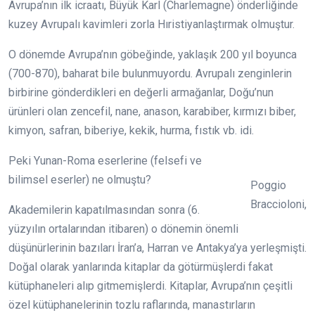
Avrupa’nın ilk icraatı, Büyük Karl (Charlemagne) önderliğinde
kuzey Avrupalı kavimleri zorla Hıristiyanlaştırmak olmuştur.
O dönemde Avrupa’nın göbeğinde, yaklaşık 200 yıl boyunca
(700-870), baharat bile bulunmuyordu. Avrupalı zenginlerin
birbirine gönderdikleri en değerli armağanlar, Doğu’nun
ürünleri olan zencefil, nane, anason, karabiber, kırmızı biber,
kimyon, safran, biberiye, kekik, hurma, fıstık vb. idi.
Peki Yunan-Roma eserlerine (felsefi ve
bilimsel eserler) ne olmuştu?
Poggio
Braccioloni,
Akademilerin kapatılmasından sonra (6.
yüzyılın ortalarından itibaren) o dönemin önemli
düşünürlerinin bazıları İran’a, Harran ve Antakya’ya yerleşmişti.
Doğal olarak yanlarında kitaplar da götürmüşlerdi fakat
kütüphaneleri alıp gitmemişlerdi. Kitaplar, Avrupa’nın çeşitli
özel kütüphanelerinin tozlu raflarında, manastırların