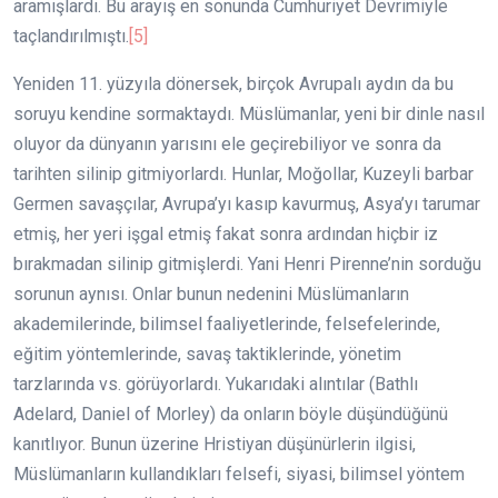
aramışlardı. Bu arayış en sonunda Cumhuriyet Devrimiyle
taçlandırılmıştı.
[5]
Yeniden 11. yüzyıla dönersek, birçok Avrupalı aydın da bu
soruyu kendine sormaktaydı. Müslümanlar, yeni bir dinle nasıl
oluyor da dünyanın yarısını ele geçirebiliyor ve sonra da
tarihten silinip gitmiyorlardı. Hunlar, Moğollar, Kuzeyli barbar
Germen savaşçılar, Avrupa’yı kasıp kavurmuş, Asya’yı tarumar
etmiş, her yeri işgal etmiş fakat sonra ardından hiçbir iz
bırakmadan silinip gitmişlerdi. Yani Henri Pirenne’nin sorduğu
sorunun aynısı. Onlar bunun nedenini Müslümanların
akademilerinde, bilimsel faaliyetlerinde, felsefelerinde,
eğitim yöntemlerinde, savaş taktiklerinde, yönetim
tarzlarında vs. görüyorlardı. Yukarıdaki alıntılar (Bathlı
Adelard, Daniel of Morley) da onların böyle düşündüğünü
kanıtlıyor. Bunun üzerine Hristiyan düşünürlerin ilgisi,
Müslümanların kullandıkları felsefi, siyasi, bilimsel yöntem