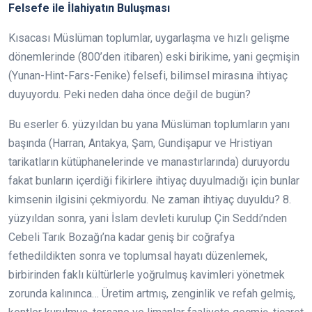
Felsefe ile İlahiyatın Buluşması
Kısacası Müslüman toplumlar, uygarlaşma ve hızlı gelişme
dönemlerinde (800’den itibaren) eski birikime, yani geçmişin
(Yunan-Hint-Fars-Fenike) felsefi, bilimsel mirasına ihtiyaç
duyuyordu. Peki neden daha önce değil de bugün?
Bu eserler 6. yüzyıldan bu yana Müslüman toplumların yanı
başında (Harran, Antakya, Şam, Gundişapur ve Hristiyan
tarikatların kütüphanelerinde ve manastırlarında) duruyordu
fakat bunların içerdiği fikirlere ihtiyaç duyulmadığı için bunlar
kimsenin ilgisini çekmiyordu. Ne zaman ihtiyaç duyuldu? 8.
yüzyıldan sonra, yani İslam devleti kurulup Çin Seddi’nden
Cebeli Tarık Bozağı’na kadar geniş bir coğrafya
fethedildikten sonra ve toplumsal hayatı düzenlemek,
birbirinden faklı kültürlerle yoğrulmuş kavimleri yönetmek
zorunda kalınınca… Üretim artmış, zenginlik ve refah gelmiş,