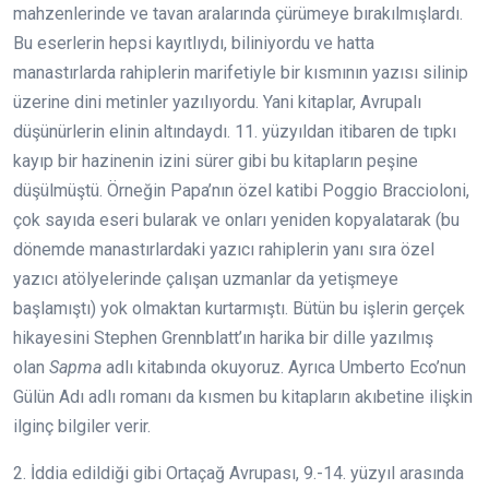
mahzenlerinde ve tavan aralarında çürümeye bırakılmışlardı.
Bu eserlerin hepsi kayıtlıydı, biliniyordu ve hatta
manastırlarda rahiplerin marifetiyle bir kısmının yazısı silinip
üzerine dini metinler yazılıyordu. Yani kitaplar, Avrupalı
düşünürlerin elinin altındaydı. 11. yüzyıldan itibaren de tıpkı
kayıp bir hazinenin izini sürer gibi bu kitapların peşine
düşülmüştü. Örneğin Papa’nın özel katibi Poggio Braccioloni,
çok sayıda eseri bularak ve onları yeniden kopyalatarak (bu
dönemde manastırlardaki yazıcı rahiplerin yanı sıra özel
yazıcı atölyelerinde çalışan uzmanlar da yetişmeye
başlamıştı) yok olmaktan kurtarmıştı. Bütün bu işlerin gerçek
hikayesini Stephen Grennblatt’ın harika bir dille yazılmış
olan
Sapma
adlı kitabında okuyoruz. Ayrıca Umberto Eco’nun
Gülün Adı adlı romanı da kısmen bu kitapların akıbetine ilişkin
ilginç bilgiler verir.
2. İddia edildiği gibi Ortaçağ Avrupası, 9.-14. yüzyıl arasında