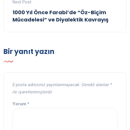
Next Post
1000 Yıl Önce Farabi’de “Öz-Biçim
Mücadelesi” ve Diyalektik Kavrayış
Bir yanıt yazın
E-posta adresiniz yayınlanmayacak.
Gerekli alanlar
*
ile işaretlenmişlerdir
Yorum
*