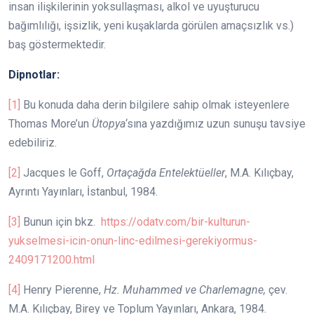
insan ilişkilerinin yoksullaşması, alkol ve uyuşturucu
bağımlılığı, işsizlik, yeni kuşaklarda görülen amaçsızlık vs.)
baş göstermektedir.
Dipnotlar:
[1]
Bu konuda daha derin bilgilere sahip olmak isteyenlere
Thomas More’un
Ütopya
‘sına yazdığımız uzun sunuşu tavsiye
edebiliriz.
[2]
Jacques le Goff,
Ortaçağda Entelektüeller
, M.A. Kılıçbay,
Ayrıntı Yayınları, İstanbul, 1984.
[3]
Bunun için bkz.
https://odatv.com/bir-kulturun-
yukselmesi-icin-onun-linc-edilmesi-gerekiyormus-
2409171200.html
[4]
Henry Pierenne,
Hz. Muhammed ve Charlemagne,
çev.
M.A. Kılıçbay, Birey ve Toplum Yayınları, Ankara, 1984.