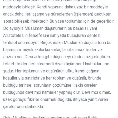
maddeyle birleşir. Kendi yapısına daha uzak bir maddeyle
ancak daha ileri aşama ve süreçlerden (işlemden) geçtikten
sonra birleşebilmektedir. Bu yasa toplumlar için de geçerlidir.
Dolayısıyla Müslüman düşünürlerin bu başarısı, yani
Aristoteles’in felsefesini ilahiyatla buluşturan sentez,
tarihsel önemdeydi. Birçok insan Müslüman düşünürlerin bu
başarısını, büyük akılcı kuramlar, tanrıtanımaz tezler ve
sözüm ona Descartes gibi düşünceyi dinden özgürleştiren
felsefi tezler ileri süremedi diye küçümser. Unuttukları ise
şudur: Her toplumun ve düşünürün ufku, kendi çağının
koşullarıyla sınırlıdır ve her toplum ve düşünür, önünde
bulduğu tarihsel sorunların çözümüne ilişkin çareler
bulduğunda devrimci hamleler yapmış olur. Devrimci olmak,
uzak görüşlü fikirler önermek değildir, ihtiyaca yanıt veren
çareler önerebilmektir.
Peki Müslüman toplumlar neden geriledi veya Batılı