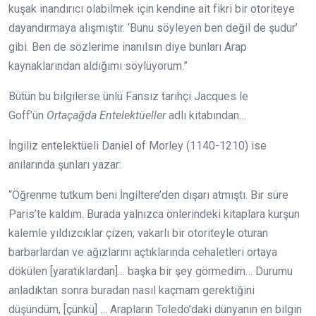
kuşak inandırıcı olabilmek için kendine ait fikri bir otoriteye
dayandırmaya alışmıştır. ‘Bunu söyleyen ben değil de şudur’
gibi. Ben de sözlerime inanılsın diye bunları Arap
kaynaklarından aldığımı söylüyorum.”
Bütün bu bilgilerse ünlü Fansız tarihçi Jacques le
Goff’ün
Ortaçağda Entelektüeller
adlı kitabından…
İngiliz entelektüeli Daniel of Morley (1140-1210) ise
anılarında şunları yazar:
“Öğrenme tutkum beni İngiltere’den dışarı atmıştı. Bir süre
Paris’te kaldım. Burada yalnızca önlerindeki kitaplara kurşun
kalemle yıldızcıklar çizen; vakarlı bir otoriteyle oturan
barbarlardan ve ağızlarını açtıklarında cehaletleri ortaya
dökülen [yaratıklardan]… başka bir şey görmedim… Durumu
anladıktan sonra buradan nasıl kaçmam gerektiğini
düşündüm, [çünkü] … Arapların Toledo’daki dünyanın en bilgin