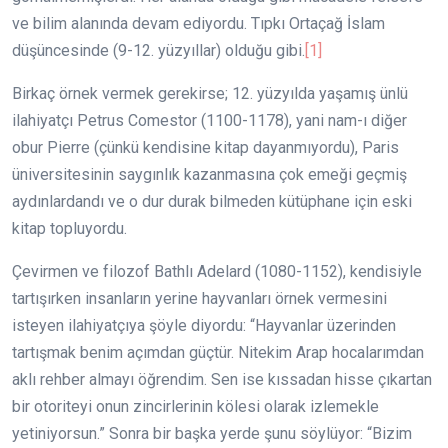
ve bilim alanında devam ediyordu. Tıpkı Ortaçağ İslam
düşüncesinde (9-12. yüzyıllar) olduğu gibi.
[1]
Birkaç örnek vermek gerekirse; 12. yüzyılda yaşamış ünlü
ilahiyatçı Petrus Comestor (1100-1178), yani nam-ı diğer
obur Pierre (çünkü kendisine kitap dayanmıyordu), Paris
üniversitesinin saygınlık kazanmasına çok emeği geçmiş
aydınlardandı ve o dur durak bilmeden kütüphane için eski
kitap topluyordu.
Çevirmen ve filozof Bathlı Adelard (1080-1152), kendisiyle
tartışırken insanların yerine hayvanları örnek vermesini
isteyen ilahiyatçıya şöyle diyordu: “Hayvanlar üzerinden
tartışmak benim açımdan güçtür. Nitekim Arap hocalarımdan
aklı rehber almayı öğrendim. Sen ise kıssadan hisse çıkartan
bir otoriteyi onun zincirlerinin kölesi olarak izlemekle
yetiniyorsun.” Sonra bir başka yerde şunu söylüyor: “Bizim