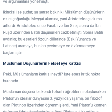
ve argümanlara yönelmişti.
İkincisi ise şudur; şu şansa bakın ki Müslüman düşünürlerin
ezici çoğunluğu Meşşai akımına, yani Aristotelesçi akıma
aitlerdi. Aristoteles önce Farabi ve İbn Sina, sonra da İbn
Rüşd üzerinden Batılı düşünürleri cezbetmişti. Sonra Batılı
aydınlar, bu eserleri özgün dillerinde (Eski Yunanca ve
Latince) aramaya, bunları çevirmeye ve özümsemeye
başlamıştır.
Müslüman Düşünürlerin Felsefeye Katkısı
Peki, Müslümanların katkısı neydi? İşte esas kritik nokta
burasıdır
Müslüman düşünürler, kendi felsefi öğretilerini oluştururken
Platon’un idealar dünyasını 3. yüzyılda yaşamış bir filozof
olan Plotinos üzerinden öğrenmişlerdi. Yani Platon’u kısmen
deforme (Hıristiyanlaştırılmış-Yeni Platonculuk) edilmiş