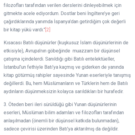
filozofları tarafından verilen derslerini dinleyebilmek için
gitmekte acele ediyordum. Dostlar beni İngiltere’ye geri
çağırdıklarında yanımda İspanya’dan getirdiğim çok değerli
bir kitap yükü vardı.”
[2]
Kısacası Batılı düşünürler (kuşkusuz İslam düşünürlerinin de
etkisiyle), Avrupa’nın göbeğinde muazzam bir düşünsel
çatışma içindelerdi. Sanıldığı gibi Batılı entelektüeller,
İstanbul’un fethiyle Batı’ya kaçmış ve giderken de yanında
kitap götürmüş rahipler sayesinde Yunan eserleriyle tanışmış
değillerdi. Bu, hem Müslümanların ve Türklerin hem de Batılı
aydınların düşünmeksizin kolayca sarıldıkları bir hurafedir.
3. Öteden beri ileri sürüldüğü gibi Yunan düşünürlerinin
eserleri, Müslüman bilim adamları ve filozofları tarafından
anlaşılmadan (önemli bir düşünsel katkıda bulunmadan),
sadece çevirisi üzerinden Batı’ya aktarılmış da değildir.