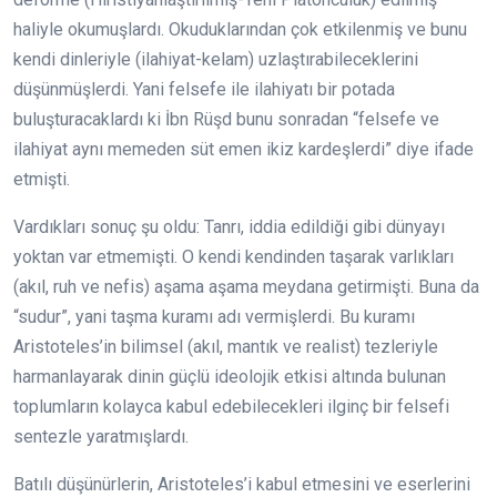
haliyle okumuşlardı. Okuduklarından çok etkilenmiş ve bunu
kendi dinleriyle (ilahiyat-kelam) uzlaştırabileceklerini
düşünmüşlerdi. Yani felsefe ile ilahiyatı bir potada
buluşturacaklardı ki İbn Rüşd bunu sonradan “felsefe ve
ilahiyat aynı memeden süt emen ikiz kardeşlerdi” diye ifade
etmişti.
Vardıkları sonuç şu oldu: Tanrı, iddia edildiği gibi dünyayı
yoktan var etmemişti. O kendi kendinden taşarak varlıkları
(akıl, ruh ve nefis) aşama aşama meydana getirmişti. Buna da
“sudur”, yani taşma kuramı adı vermişlerdi. Bu kuramı
Aristoteles’in bilimsel (akıl, mantık ve realist) tezleriyle
harmanlayarak dinin güçlü ideolojik etkisi altında bulunan
toplumların kolayca kabul edebilecekleri ilginç bir felsefi
sentezle yaratmışlardı.
Batılı düşünürlerin, Aristoteles’i kabul etmesini ve eserlerini