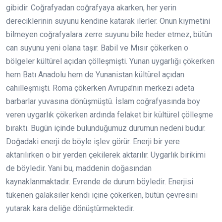
gibidir. Coğrafyadan coğrafyaya akarken, her yerin
dereciklerinin suyunu kendine katarak ilerler. Onun kıymetini
bilmeyen coğrafyalara zerre suyunu bile heder etmez, bütün
can suyunu yeni olana taşır. Babil ve Mısır çökerken o
bölgeler kültürel açıdan çölleşmişti. Yunan uygarlığı çökerken
hem Batı Anadolu hem de Yunanistan kültürel açıdan
cahilleşmişti. Roma çökerken Avrupa’nın merkezi adeta
barbarlar yuvasına dönüşmüştü. İslam coğrafyasında boy
veren uygarlık çökerken ardında felaket bir kültürel çölleşme
bıraktı. Bugün içinde bulunduğumuz durumun nedeni budur.
Doğadaki enerji de böyle işlev görür. Enerji bir yere
aktarılırken o bir yerden çekilerek aktarılır. Uygarlık birikimi
de böyledir. Yani bu, maddenin doğasından
kaynaklanmaktadır. Evrende de durum böyledir. Enerjisi
tükenen galaksiler kendi içine çökerken, bütün çevresini
yutarak kara deliğe dönüştürmektedir.