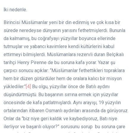
İki nedenle.
Birincisi Müslümanlar yeni bir din edinmiş ve çok kısa bir
sürede neredeyse dünyanın yarısını fethetmişlerdi. Bununla
da kalmamış, bu coğrafyayı yüzyıllar boyunca ellerinde
tutmuşlar ve yabancı kavimlere kendi kültürlerini kabul
ettirmeyi bilmişlerdi. Müslümanlara rezervli duran Belçikalı
tarihçi Henry Pirenne de bu soruna kafa yorar. Yazar şu
çarpıcı sonucu açıklar: “Müslümanlar fethettikleri topraklara
hem bir düzen götürdüler hem de oralara kalıcı bir misyon
yüklediler.”
[4]
Bu olgu, yüzyıllar önce de Batılı aydını
düşündürtmüştü. Bu başarının sırrına ermek için yüzyıllar
öncesinde de kafa patlatmışlardı. Aynı arayışı, 19 yüzyılın
ortalarından itibaren Osmanlı aydınları arasında da görüyoruz.
Onlar da “biz niye geri kaldık ve kaybediyoruz, Batı niye
ilerliyor ve başarılı oluyor?” sorusunu sorup bu soruna çare