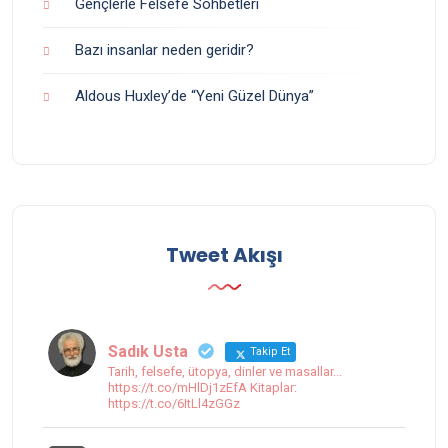
Gençlerle Felsefe Sohbetleri
Bazı insanlar neden geridir?
Aldous Huxley’de “Yeni Güzel Dünya”
Tweet Akışı
Sadık Usta
Takip Et
Tarih, felsefe, ütopya, dinler ve masallar...
https://t.co/mHlDj1zEfA Kitaplar:
https://t.co/6ItLl4zGGz