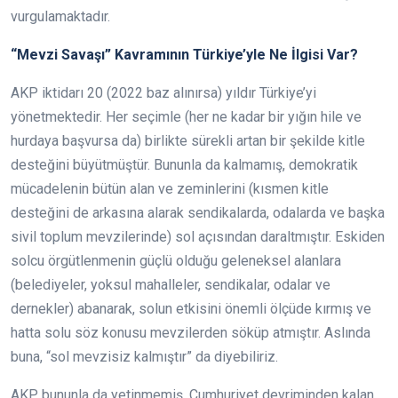
vurgulamaktadır.
“Mevzi Savaşı” Kavramının Türkiye’yle Ne İlgisi Var?
AKP iktidarı 20 (2022 baz alınırsa) yıldır Türkiye’yi
yönetmektedir. Her seçimle (her ne kadar bir yığın hile ve
hurdaya başvursa da) birlikte sürekli artan bir şekilde kitle
desteğini büyütmüştür. Bununla da kalmamış, demokratik
mücadelenin bütün alan ve zeminlerini (kısmen kitle
desteğini de arkasına alarak sendikalarda, odalarda ve başka
sivil toplum mevzilerinde) sol açısından daraltmıştır. Eskiden
solcu örgütlenmenin güçlü olduğu geleneksel alanlara
(belediyeler, yoksul mahalleler, sendikalar, odalar ve
dernekler) abanarak, solun etkisini önemli ölçüde kırmış ve
hatta solu söz konusu mevzilerden söküp atmıştır. Aslında
buna, “sol mevzisiz kalmıştır” da diyebiliriz.
AKP bununla da yetinmemiş, Cumhuriyet devriminden kalan,