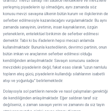
Gramsci “mevzi savaşı”nın sadece hendeklere ve mevzilere
yerleşmiş piyadelerin işi olmadığını, aynı zamanda söz
konusu mevzi savaşına ülkenin bütün kurum ve ilişkilerinin de
seferber edilmesiyle kazanılacağını vurgulamaktadır. Bu aynı
zamanda sanayinin, üretimin, insan kaynaklarının, özgün
yeteneklerin, entelektüel birikimin de seferber edilmesi
demektir. Tabii ki bu ifadelerin hepsi mecazi anlamda
kullanılmaktadır. Bununla kastedilenin, devrimci partinin, onun
bütün imkan ve araçlarının seferber edilmesi olduğu
kendiliğinden anlaşılmaktadır. Savaşın sonucunu sadece
mevzideki piyadelerin değil, fakat esas olarak “uzun namlulu
topların ateş gücü, piyadelerin kullandığı silahlarının isabetli
atışı ve yoğunluğu” belirlemektedir.
Dolayısıyla sol partilerin nerede ve nasıl çalışmaları gerektiği
de kendiliğinden anlaşılmaktadır. Eğer saldıran taraf siz
değilseniz, o zaman savaşın yerini ve zamanını da siz tayin