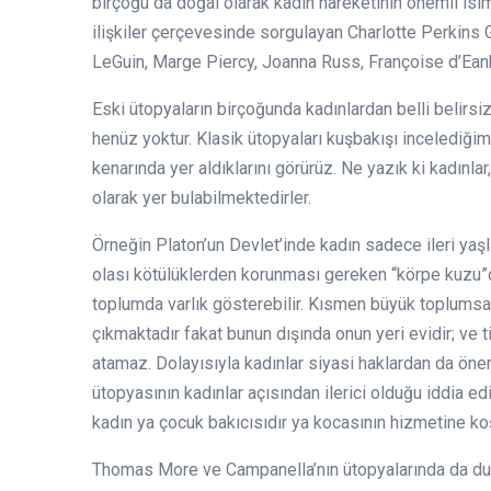
birçoğu da doğal olarak kadın hareketinin önemli isi
ilişkiler çerçevesinde sorgulayan Charlotte Perkins 
LeGuin, Marge Piercy, Joanna Russ, Françoise d’Ean
Eski ütopyaların birçoğunda kadınlardan belli belir
henüz yoktur. Klasik ütopyaları kuşbakışı incelediğ
kenarında yer aldıklarını görürüz. Ne yazık ki kadınla
olarak yer bulabilmektedirler.
Örneğin Platon’un Devlet’inde kadın sadece ileri yaş
olası kötülüklerden korunması gereken “körpe kuzu”du
toplumda varlık gösterebilir. Kısmen büyük toplumsa
çıkmaktadır fakat bunun dışında onun yeri evidir; ve
atamaz. Dolayısıyla kadınlar siyasi haklardan da öne
ütopyasının kadınlar açısından ilerici olduğu iddia 
kadın ya çocuk bakıcısıdır ya kocasının hizmetine koş
Thomas More ve Campanella’nın ütopyalarında da dur