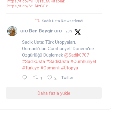
https://t.co/mHlDj1zEfA Kitaplar:
https://t.co/6ItLl4zGGz
Sadık Usta Retweetlendi
סוס Ben Beygir סוס
20h
Sadık Usta: Türk Ütopyaları,
Osmanlı'dan Cumhuriyet' Dönemi'ne
Özgürlüğü Düşlemek
@Sadik0707
#SadikUsta
#SadıkUsta
#Cumhuriyet
#Türkiye
#Osmanlı
#Ütopya
1
2
Twitter
Daha fazla yükle