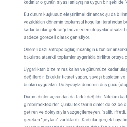
kadınlar o günün siyasi anlayışına uygun bir şekilde “
Bu durum kuşkusuz eleştirilmelidir ancak şu da bilinm
yazıldıkları dönemin toplumsal koşulları tarafından beli
kadar bunlar geleceği tasvir eden ütopyalar olsalar bil
sadece göreceli olarak genişliyor.
Önemli bazı antropologlar, insanlığın uzun bir anaerkil
bakılırsa ataerkil toplumlar uygarlıkla birlikte ortaya
Uygarlıktan bize miras kalan ve günümüze kadar ulaşa
değillerdir. Erkektir ticaret yapan, savaşı başlatan v
bunları uygulatan. Dolayısıyla dönemin düş gücü (üto
Durum dinler açısından da farklı değildir. Nitekim kad
girebilmektedirler. Çünkü tek tanrılı dinler de öz be ö
getiren ve dolayısıyla vazgeçilemeyen, “salih, iffetl
gereken “şeytani” varlıklardır. Kadınlar gerçek hayat