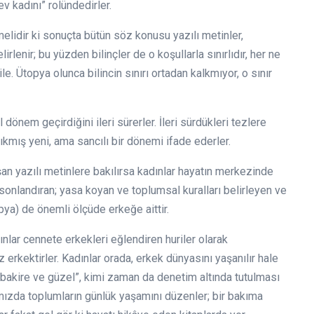
ev kadını” rolündedirler.
elidir ki sonuçta bütün söz konusu yazılı metinler,
rlenir; bu yüzden bilinçler de o koşullarla sınırlıdır, her ne
e. Ütopya olunca bilincin sınırı ortadan kalkmıyor, o sınır
 dönem geçirdiğini ileri sürerler. İleri sürdükleri tezlere
 çıkmış yeni, ama sancılı bir dönemi ifade ederler.
n yazılı metinlere bakılırsa kadınlar hayatın merkezinde
e sonlandıran; yasa koyan ve toplumsal kuralları belirleyen ve
pya) de önemli ölçüde erkeğe aittir.
ınlar cennete erkekleri eğlendiren huriler olarak
z erkektirler. Kadınlar orada, erkek dünyasını yaşanılır hale
i, bakire ve güzel”, kimi zaman da denetim altında tutulması
ımızda toplumların günlük yaşamını düzenler; bir bakıma