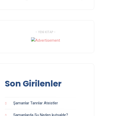
- YENI KITAP -
Son Girilenler
Şamanlar Tanrılar Ateistler
Şamanlarda Su Neden kutsaldır?