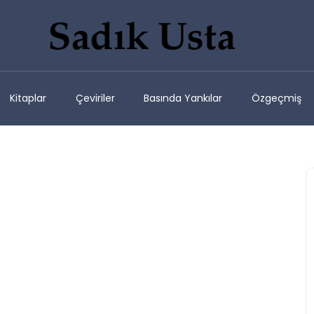
Kitaplar
Çeviriler
Basında Yankılar
Özgeçmiş