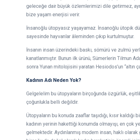
geleceğe dair büyük özlemlerimizi dile getirmez, ay
bize yaşam enerjisi verir.
İnsanoğlu ütopyasız yaşayamaz. İnsanoğlu ütopik düş
sayesinde hayvanlar âleminden çıkıp kurtulmuştur.
İnsanın insan üzerindeki baskı, sömürü ve zulmü ye
kanatlanmıştır. Bunun ilk ürünü, Sümerlerin Tilmun Ada
sonra Yunan mitolojisini yaratan Hesiodos’un “altın çağ
Kadının Adı Neden Yok?
Gelgelelim bu ütopyaların birçoğunda özgürlük, eşitl
çoğunlukla belli değildir.
Ütopyaların bu konuda zaaflar taşıdığı, kısır kaldığı b
kadının yerinin hakettiği konumda olmayışı, en çok y
gelmektedir. Aydınlanmış modern insan, haklı olarak 