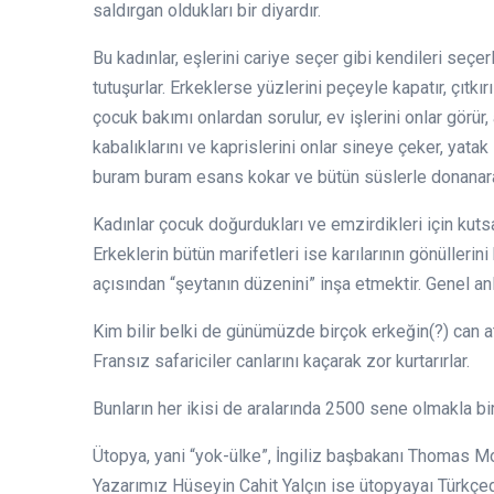
saldırgan oldukları bir diyardır.
Bu kadınlar, eşlerini cariye seçer gibi kendileri seçe
tutuşurlar. Erkeklerse yüzlerini peçeyle kapatır, çıtkı
çocuk bakımı onlardan sorulur, ev işlerini onlar görü
kabalıklarını ve kaprislerini onlar sineye çeker, yatak s
buram buram esans kokar ve bütün süslerle donanara
Kadınlar çocuk doğurdukları ve emzirdikleri için kutsald
Erkeklerin bütün marifetleri ise karılarının gönüllerini
açısından “şeytanın düzenini” inşa etmektir. Genel 
Kim bilir belki de günümüzde birçok erkeğin(?) can 
Fransız safariciler canlarını kaçarak zor kurtarırlar.
Bunların her ikisi de aralarında 2500 sene olmakla bi
Ütopya, yani “yok-ülke”, İngiliz başbakanı Thomas M
Yazarımız Hüseyin Cahit Yalçın ise ütopyayaı Türkçe