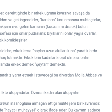
rler, gerektiğinde bir erkek uğruna kıyasıya savaşa da
rıldım ve çekingendirler; “karıların” korunmasına muhtaçtırlar;
r, akşam eve gelen karısının (kocası mı desek) bütün
efası için onlar pudralanır, bıyıklarını onlar yağla ovarlar,
k komikleşirler.
ırlar; erkeklerse “saçları uzun akılları kısa” yaratıklardır.
 hoş tutmaktır. Erkeklerin kadınlarla eşit olması, onlar
anlamda erkek demek “şeytan” demektir.
atarak ziyaret etmek isteyeceği bu diyardan Molla Abbas ve
rlikte ütopyadırlar. Öznesi kadın olan ütopyalar…
ore’un insanoğluna armağan ettiği muhteşem bir kavramdır.
de “hayat-ı muhayyel” olarak ifade eder. Bu kavram sadece