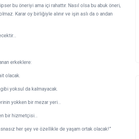
pser bu öneriyi ama içi rahattır. Nasıl olsa bu abuk öneri,
lmaz. Karar oy birliğiyle alınır ve işin aslı da o andan
ecektir…
anan erkeklere:
it olacak.
gibi yoksul da kalmayacak.
erinin yokken bir mezar yeri…
en bir hizmetçisi…
tisnasız her şey ve özellikle de yaşam ortak olacak!”