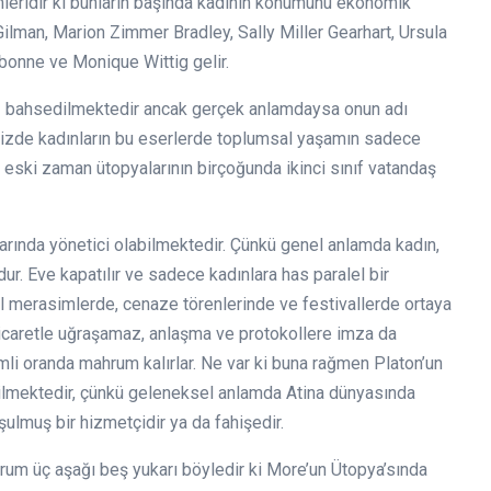
mleridir ki bunların başında kadının konumunu ekonomik
Gilman, Marion Zimmer Bradley, Sally Miller Gearhart, Ursula
bonne ve Monique Wittig gelir.
siz bahsedilmektedir ancak gerçek anlamdaysa onun adı
imizde kadınların bu eserlerde toplumsal yaşamın sadece
r, eski zaman ütopyalarının birçoğunda ikinci sınıf vatandaş
larında yönetici olabilmektedir. Çünkü genel anlamda kadın,
r. Eve kapatılır ve sadece kadınlara has paralel bir
l merasimlerde, cenaze törenlerinde ve festivallerde ortaya
 ticaretle uğraşamaz, anlaşma ve protokollere imza da
mli oranda mahrum kalırlar. Ne var ki buna rağmen Platon’un
edilmektedir, çünkü geleneksel anlamda Atina dünyasında
ulmuş bir hizmetçidir ya da fahişedir.
um üç aşağı beş yukarı böyledir ki More’un Ütopya’sında