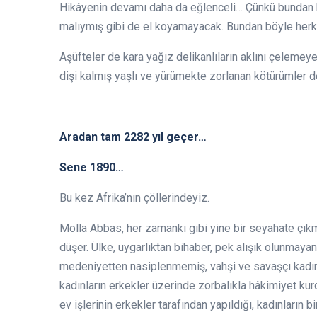
Hikâyenin devamı daha da eğlenceli… Çünkü bundan b
malıymış gibi de el koyamayacak. Bundan böyle herk
Aşüfteler de kara yağız delikanlıların aklını çelemey
dişi kalmış yaşlı ve yürümekte zorlanan kötürümler
Aradan tam 2282 yıl geçer…
Sene 1890…
Bu kez Afrika’nın çöllerindeyiz.
Molla Abbas, her zamanki gibi yine bir seyahate çıkm
düşer. Ülke, uygarlıktan bihaber, pek alışık olunmayan 
medeniyetten nasiplenmemiş, vahşi ve savaşçı kadınlar
kadınların erkekler üzerinde zorbalıkla hâkimiyet kur
ev işlerinin erkekler tarafından yapıldığı, kadınların b