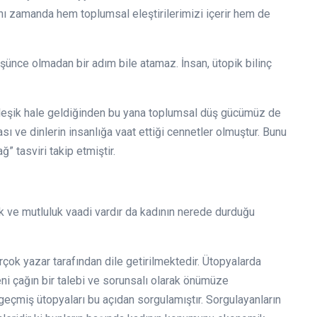
nı zamanda hem toplumsal eleştirilerimizi içerir hem de
ünce olmadan bir adım bile atamaz. İnsan, ütopik bilinç
rleşik hale geldiğinden bu yana toplumsal düş gücümüz de
sı ve dinlerin insanlığa vaat ettiği cennetler olmuştur. Bunu
” tasviri takip etmiştir.
ik ve mutluluk vaadi vardır da kadının nerede durduğu
irçok yazar tarafından dile getirilmektedir. Ütopyalarda
eni çağın bir talebi ve sorunsalı olarak önümüze
geçmiş ütopyaları bu açıdan sorgulamıştır. Sorgulayanların