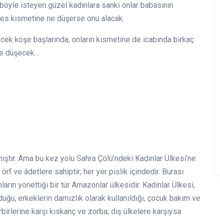
öyle isteyen güzel kadınlara sanki onlar babasının
es kısmetine ne düşerse onu alacak.
ecek köşe başlarında, onların kısmetine de icabında birkaç
 de düşecek…
ıştır. Ama bu kez yolu Sahra Çölü’ndeki Kadınlar Ülkesi’ne
örf ve âdetlere sahiptir; her yer pislik içindedir. Burası
ın yönettiği bir tür Amazonlar ülkesidir. Kadınlar Ülkesi,
duğu, erkeklerin damızlık olarak kullanıldığı, çocuk bakım ve
irbirlerine karşı kıskanç ve zorba; dış ülkelere karşıysa